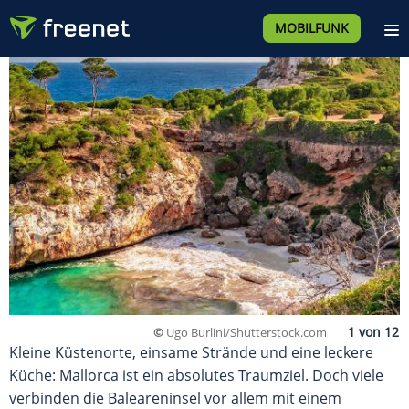
MOBILFUNK
©
Ugo Burlini/Shutterstock.com
Kleine Küstenorte, einsame Strände und eine leckere
Küche: Mallorca ist ein absolutes Traumziel. Doch viele
verbinden die Baleareninsel vor allem mit einem