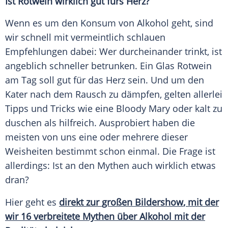
Ist
Rotwein
wirklich gut fürs Herz?
Wenn es um den
Konsum
von
Alkohol
geht, sind
wir
schnell
mit vermeintlich schlauen
Empfehlungen
dabei: Wer durcheinander trinkt, ist
angeblich
schneller
betrunken
. Ein Glas
Rotwein
am Tag soll gut für das Herz sein. Und um den
Kater
nach dem
Rausch
zu dämpfen, gelten allerlei
Tipps
und Tricks wie eine Bloody Mary oder kalt zu
duschen als
hilfreich
. Ausprobiert haben die
meisten von uns eine oder mehrere dieser
Weisheiten
bestimmt schon einmal. Die Frage ist
allerdings: Ist an den
Mythen
auch wirklich etwas
dran?
Hier geht es
direkt zur
großen
Bildershow
, mit der
wir 16 verbreitete
Mythen
über
Alkohol
mit der