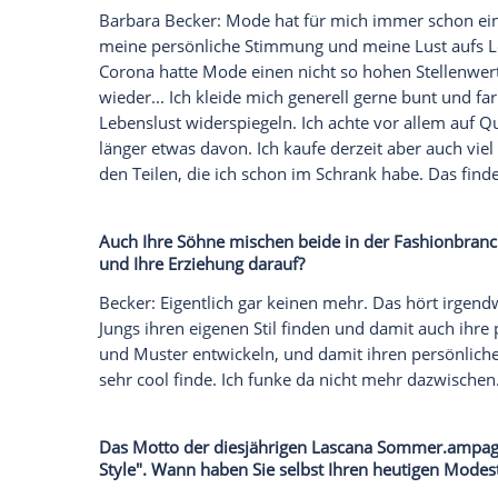
Barbara Becker (54) ist seit Jahren erfol
unterwegs. Vor allem
Mode
hat für die
E
schon immer "eine große Rolle" gespielt,
die sie offenbar ihren beiden Söhnen Elia
in der Fashion-Branche arbeiten. Für di
Your Rules. Your Style" stand die 54-Jähr
Trendteile
schwört die Designerin im
So
Welche Rolle spielt
Mode
in Ihrem Leben
Barbara Becker:
Mode
hat für mich immer
meine persönliche Stimmung und meine 
Corona hatte
Mode
einen nicht so hohe
wieder... Ich kleide mich generell gerne
Lebenslust widerspiegeln. Ich achte vor 
länger etwas davon. Ich kaufe derzeit a