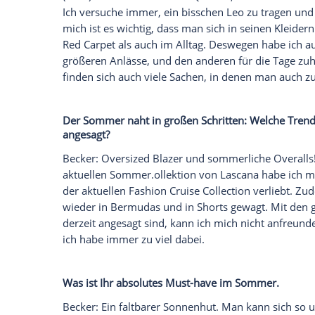
Was raten Sie Frauen, die sich in Fashio
nicht gefunden haben?
Becker: Sich eine Basis-Garderobe schaff
die man rauf und runter tragen und imm
kombinieren kann. Mal mit Sneakers, ma
Hinguckern. Viele Dinge kann man auch 
Welche Frauen bewundern Sie selbst für 
Becker: Frauen, bei denen man bereits an
besonderes
Storytelling
haben.
Welche Fashion-Trends tragen Sie aktuell