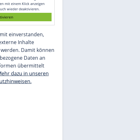
Glomex GmbH
Wir benötigen Ihre Zustimmung, um den
von unserer Redaktion eingebundenen
Inhalt von Glomex GmbH anzuzeigen. Sie
können diesen mit einem Klick anzeigen
lassen und auch wieder deaktivieren.
jetzt aktivieren
Ich bin damit einverstanden,
dass mir externe Inhalte
angezeigt werden. Damit können
personenbezogene Daten an
Drittplattformen übermittelt
werden.
Mehr dazu in unseren
Datenschutzhinweisen.