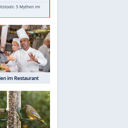
Aufruhr!
Was bei der Vogelfütterung
wirklich sinnvoll ist
"Infanti-No Go": Pressestimmen
zum Verbleib des FIFA-Chefs
Im Zeitraffer: Die Entwicklung
des Lenkrades
Lebensmittel, die nicht schlecht
werden
Sicherheitstools: 5 Mythen im
Check