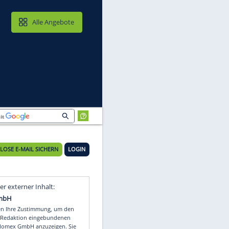
MAIL & CLOUD
Alle Angebote
KOSTENLOSE E-MAIL SICHERN
LOGIN
Video
Empfohlener externer Inhalt: