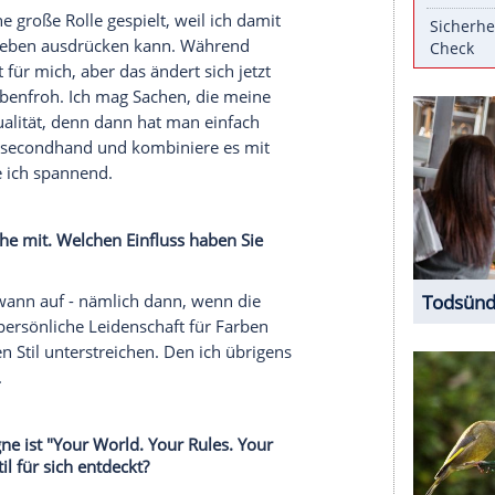
greich im Mode-, Beauty- und Fitness-Business
x-Frau
von Tennis-Legende
Boris Becker
(54)
 wie sie im
Interview
erzählt. Eine
Leidenschaft
,
s (21) und Noah (27) vererbt hat, die heute beide
e neue
Lascana
Sommer
.ampagne "Your World.
ige nun in
Südafrika
vor der
Kamera
. Auf diese
mmer
.
?
 schon eine große Rolle gespielt, weil ich damit
Lust aufs
Leben
ausdrücken kann. Während
n
Stellenwert
für mich, aber das ändert sich jetzt
 bunt und farbenfroh. Ich mag Sachen, die meine
allem auf Qualität, denn dann hat man einfach
ber auch viel secondhand und kombiniere es mit