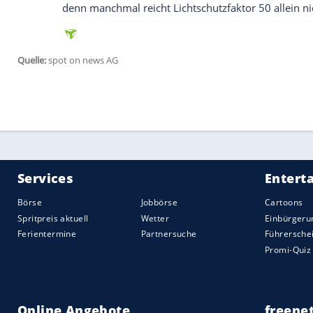
Becker: Ganz klar: Athleisure-Wear. Sac
oder aber den ganzen Tag darin herumlau
kompletten
Schlabberlook
zu tragen, be
(lacht). Dabei achte ich auf Qualität, de
Ich versuche immer, ein bisschen Leo zu
mich ist es wichtig, dass man sich in se
Red Carpet als auch im Alltag. Deswegen 
größeren Anlässe, und den anderen für 
finden sich auch viele Sachen, in denen
Der
Sommer
naht in großen Schritten: W
angesagt?
Becker: Oversized Blazer und sommerlic
aktuellen
Sommer
.ollektion von
Lascana
der aktuellen Fashion Cruise Collection 