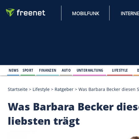
MOBILFUNK
NEWS
SPORT
FINANZEN
AUTO
UNTERHALTUNG
L
Startseite
>
Lifestyle
>
Ratgeber
>
Was Barbara Beck
Was Barbara Becke