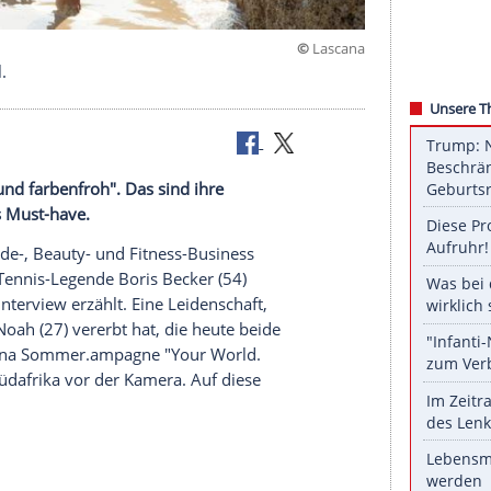
©
L
ch als Model.
erne "bunt und farbenfroh". Das sind ihre
besonderes Must-have.