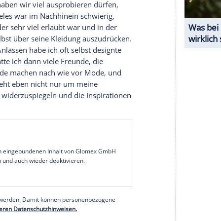
e. Das finde ich spannend.
shionbranche
mit. Welchen Einfluss haben Sie
 hört irgendwann auf - nämlich dann, wenn die
t auch ihre persönliche
Leidenschaft
für Farben
ersönlichen Stil unterstreichen. Den ich übrigens
 dazwischen.
mer
.ampagne ist "Your World. Your Rules. Your
igen
Modestil
für sich entdeckt?
und damals haben wir viel ausprobieren dürfen,
dankbar. Vieles war im Nachhinein schwierig,
e Zeit, in der sehr viel erlaubt war und in der