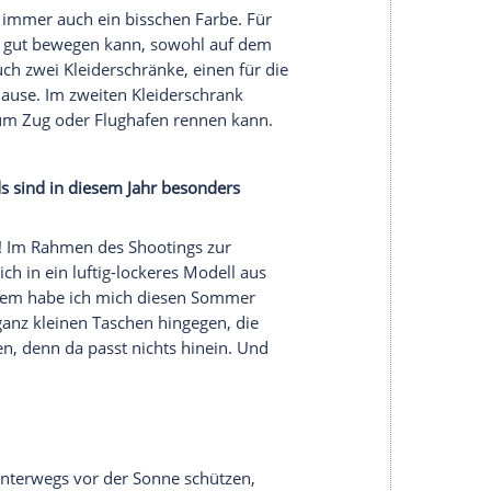
n-Fragen schwertun und ihren eigenen Stil noch
en, das heißt eine Auswahl an Lieblingsstücken,
er wieder mit neuen Teilen wunderbar
l mit
Accessoires
. Eben mit immer neuen
secondhand finden und auch damit überraschen.
ihren Modestil?
 ihren jeweiligen Looks merkt, dass sie ein
 am liebsten?