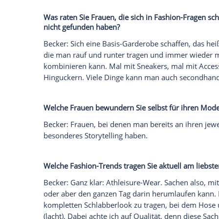
man nicht angestarrt wurde. Es war mögli
Und so habe ich es immer beibehalten. Be
und selbst geschneiderte Sachen getragen
professionelle Couturiers waren. Viele
ich darf ihre Sachen tragen. Das ist sch
Stimmung, sondern auch darum, den Tren
anderer zeigen zu dürfen
Empfohlener externer Inhalt:
Glomex GmbH
Wir benötigen Ihre Zustimmung, um den von un
anzuzeigen. Sie können diesen mit einem Klick a
jetzt aktivieren
Ich bin damit einverstanden, dass mir externe In
Daten an Drittplattformen übermittelt werden.
Meh