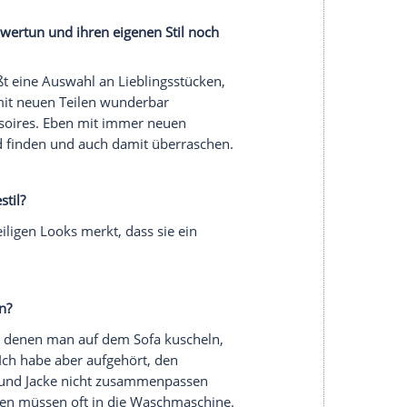
ch, sich selbst über seine Kleidung auszudrücken.
i großen Anlässen habe ich oft selbst designte
. Später hatte ich dann viele Freunde, die
 meiner Freunde machen nach wie vor
Mode
, und
ön, denn es geht eben nicht nur um meine
d der Zeit widerzuspiegeln und die Inspirationen
serer Redaktion eingebundenen Inhalt von Glomex GmbH
nzeigen lassen und auch wieder deaktivieren.
halte angezeigt werden. Damit können personenbezogene
r dazu in unseren Datenschutzhinweisen.