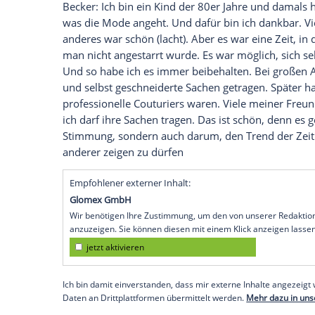
den Teilen, die ich schon im Schrank hab
Auch Ihre Söhne mischen beide in der
Fa
und Ihre Erziehung darauf?
Becker: Eigentlich gar keinen mehr. Das
Jungs ihren eigenen Stil finden und dami
und Muster entwickeln, und damit ihren p
sehr cool finde. Ich funke da nicht mehr
Das Motto der diesjährigen
Lascana
Som
Style". Wann haben Sie selbst Ihren heut
Becker: Ich bin ein Kind der 80er Jahre 
was die
Mode
angeht. Und dafür bin ich 
anderes war schön (lacht). Aber es war ein