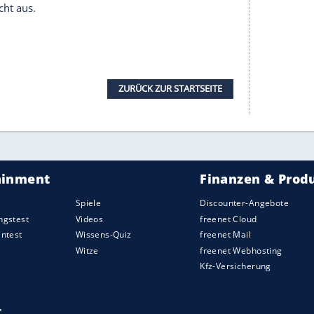
hen also, mit denen man auf dem Sofa kuscheln,
fen kann. Ich habe aber aufgehört, den
i dem Hose und Jacke nicht zusammenpassen
nn diese Sachen müssen oft in die
Waschmaschine
.
 tragen und immer auch ein bisschen Farbe. Für
inen Kleidern gut bewegen kann, sowohl auf dem
habe ich auch zwei Kleiderschränke, einen für die
die Tage zuhause. Im zweiten
Kleiderschrank
 man auch zum Zug oder Flughafen rennen kann.
elche Trends sind in diesem Jahr besonders
he Overalls! Im Rahmen des Shootings zur
habe ich mich in ein luftig-lockeres Modell aus
verliebt. Zudem habe ich mich diesen
Sommer