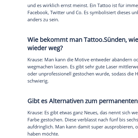
Krause
: Es gibt eine Bewegung hin zu kl
Unendlichkeitsschleife - ist sehr gefragt.
Das Schöne daran ist, dass man die kle
wieder wegbekommt. Bei den Mädels zei
oder den Fingern ab. Auch Titel-Schriften
dass viele Frauen sich große, bunte
Tatto
Und bei den Männern?
Krause
: Das Maouri-Motiv, wie es Dwayne
Rocker-Tribal ab. Außerdem sind die Mä
Kneipe zum Weitersaufen gegangen. Heute
Fitnessstudio
, machen sich einen schöne
drauftätowieren. Früher waren
Tattoos
K