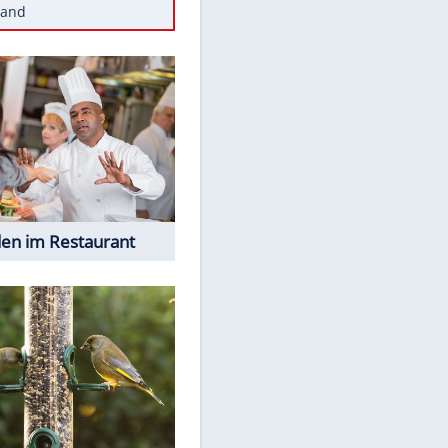
Diese Autos haben uns verlassen
Reese entschuldigt sich bei Fans:
"Tut mir aufrichtig leid"
Mit diesen Tricks wird der Grill
ruckzuck sauber
So nutzt man alte Smartphones
sinnvoll
Diese traumhaften Orte liegen in
Deutschland