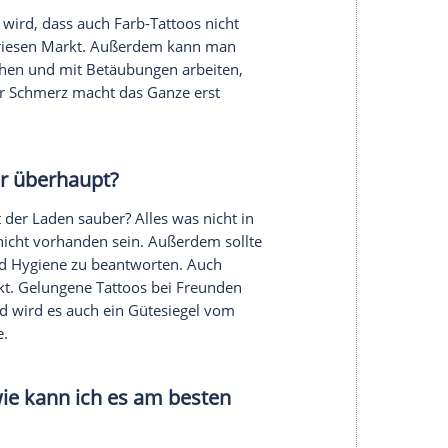
 um seine Message zu
e nicht einfach?
form
ist. Es zeigt, dass du
Schmerzen
ertragen hast
st für immer da. Es ist nicht so oberflächlich wie
rt dieses unbedingte Streben, auszubrechen und
nden, wie das "Arschgeweih" dann
abändern oder erweitern, oder eben mit dem
Laser
er
mittlerweile. Wenn das
Tattoo
aber wirklich hart
odass die Haut danach vernarbt ist, dann wird es