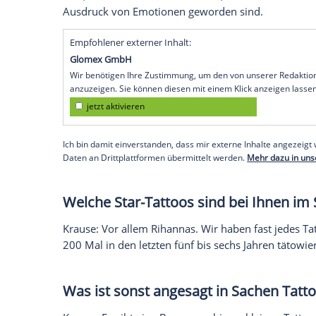
ohne vorher richtig darüber nachzudenke
Jeder kann sich im Internet eine
Tattoo
.M
Couch andere Leute damit verunstalten. 
dann etwas in die Hose geht, bleibt es f
Es gibt acht bis zehn Millionen
letzten fünf Jahren tätowieren
woran liegt das?
Krause
: Man muss sich nur mal auf MTV
Fußballspieler. Das
Fußballfeld
ist doch m
Miley Cyrus
und
Rihanna
üben natürlich a
sind, hat wiederum damit zu tun, dass
Ta
Ausdruck von Emotionen geworden sind
Empfohlener externer Inhalt: