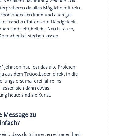
serer Redaktion eingebundenen Inhalt von Glomex GmbH
nzeigen lassen und auch wieder deaktivieren.
halte angezeigt werden. Damit können personenbezogene
r dazu in unseren Datenschutzhinweisen.
Ihnen im Studio besonders beliebt?
ast jedes
Tattoo
, das sie auf dem Körper hat schon
en tätowiert.
hen
Tattoo
.Trends?