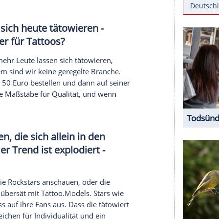
Tattoos
liegen nicht nur bei den Stars voll im
btes
Tattoo
wieder loswerden möchte? Die
t
Daniel Krause
(45) über seinen
Tattoo
.Ratgeber
Experte erklärt, wie man hässliche
Tattoos
rend
liegt. Außerdem verrät er, wie man ein gutes
hen
über exotische
Tattoo
.. Den Clip können Sie
n lassen sich heute tätowieren -
n Ratgeber für
Tattoos
?
em, immer mehr Leute lassen sich tätowieren,