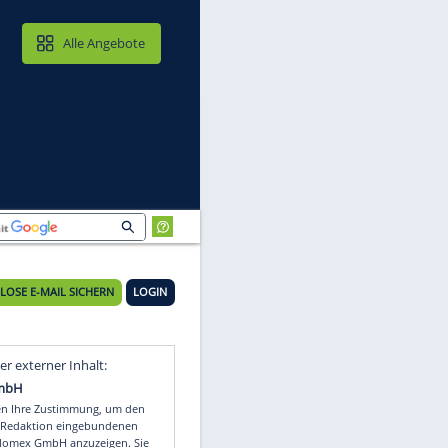
MAIL & CLOUD
Alle Angebote
st"
KOSTENLOSE E-MAIL SICHERN
LOGIN
Video
Empfohlener externer Inhalt: