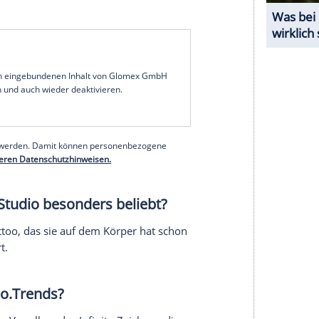
n, außerdem sind wir keine geregelte Branche.
aschine für 50 Euro bestellen und dann auf seiner
Es gibt keine Maßstäbe für Qualität, und wenn
ür immer.
 Menschen, die sich allein in den
 ließen. Der
Trend
ist explodiert -
 oder
Viva
die Rockstars anschauen, oder die
ittlerweile übersät mit
Tattoo
.Models. Stars wie
uch Einfluss auf ihre Fans aus. Dass die tätowiert
ttoos
ein Zeichen für
Individualität
und ein
.