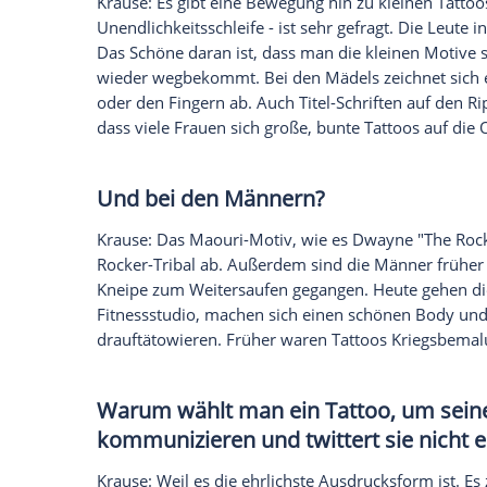
Glomex GmbH
Wir benötigen Ihre Zustimmung, um den von un
anzuzeigen. Sie können diesen mit einem Klick a
jetzt aktivieren
Ich bin damit einverstanden, dass mir externe In
Daten an Drittplattformen übermittelt werden.
Meh
Welche Star-Tattoos sind bei 
Krause
: Vor allem Rihannas. Wir haben f
200 Mal in den letzten fünf bis sechs Jahr
Was ist sonst angesagt in Sac