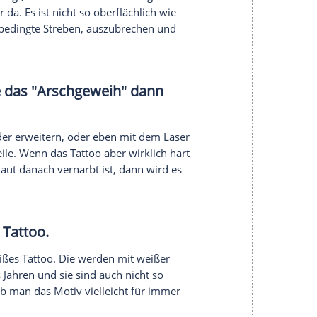
einen
Tattoos
. Vor allem das Infinity-Zeichen - die
 Die Leute interpretieren da alles Mögliche mit rein.
inen Motive schön abdecken kann und auch gut
chnet sich ein
Trend
zu
Tattoos
am
Handgelenk
 auf den Rippen sind sehr beliebt. Neu ist auch,
os
auf die
Oberschenkel
stechen lassen.
 "The Rock" Johnson hat, löst das alte Proleten-
nner früher ja aus dem
Tattoo
.Laden direkt in die
 gehen die Jungs erst mal drei Jahre ins
n Body und lassen sich dann etwas
riegsbemalung
heute sind sie Kunst.