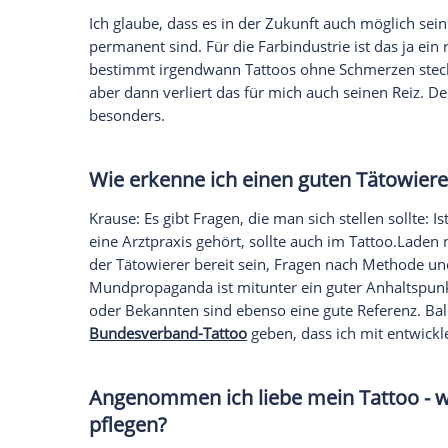
Warum wählt man ein
Tattoo
,
kommunizieren und twittert si
Krause
: Weil es die ehrlichste
Ausdrucks
und es wirklich ernst meinst. Ein
Tattoo
i
Facebook, Twitter und Co. Es symbolisie
anders zu sein.
Wie bekommt man
Tattoo
.Sü
wieder weg?
Krause
: Man kann die Motive entweder 
wegmachen lassen. Es gibt sehr gute
Las
oder unprofessionell gestochen wurde, s
schwierig.