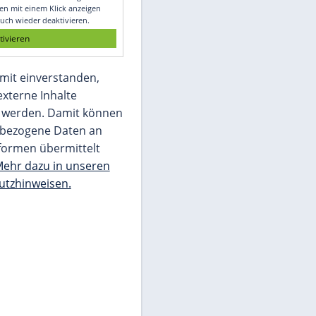
Glomex GmbH
Wir benötigen Ihre Zustimmung, um den
von unserer Redaktion eingebundenen
Inhalt von Glomex GmbH anzuzeigen. Sie
können diesen mit einem Klick anzeigen
lassen und auch wieder deaktivieren.
jetzt aktivieren
Ich bin damit einverstanden,
dass mir externe Inhalte
angezeigt werden. Damit können
personenbezogene Daten an
Drittplattformen übermittelt
werden.
Mehr dazu in unseren
Datenschutzhinweisen.