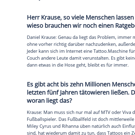
gesprochen.
Egal ob groß oder klein, bunt oder weiß:
Trend
. Was, aber wenn man ein ungelie
Nachrichtenagentur spot on news hat mi
"Goodbye Arschgeweih"
gesprochen. Der 
entfernen kann und was momentan im
T
Tattoo
.Studio erkennt.
Daniel Krause talkt im
Frühstücksfernse
auf MyVideo sehen.
Herr
Krause
, so viele Mensche
wieso brauchen wir noch eine
Daniel Krause: Genau da liegt das Probl