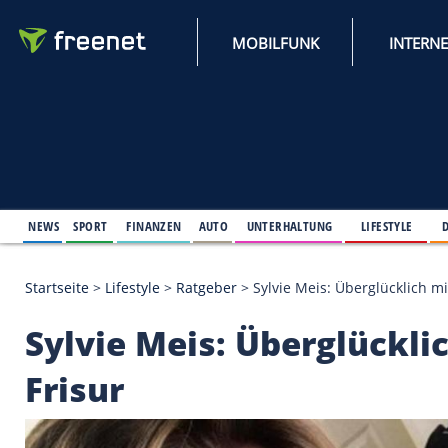
MOBILFUNK
NEWS
SPORT
FINANZEN
AUTO
UNTERHALTUNG
L
Startseite
>
Lifestyle
>
Ratgeber
>
Sylvie Meis: Über
Sylvie Meis: Überglü