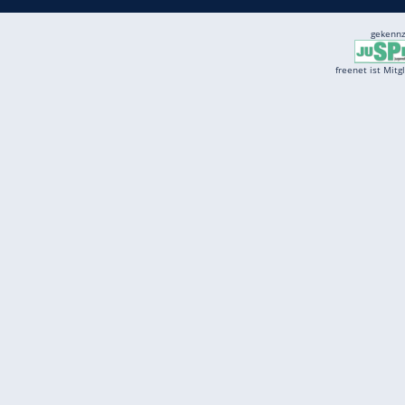
Services
Börse
Jobbörse
Spritpreis aktuell
Wetter
Ferientermine
Partnersuche
Online Angebote
freenet Mobilfunk
freenet Video
freenet TV
freenet Mobile
freenet Internet
klarmobil