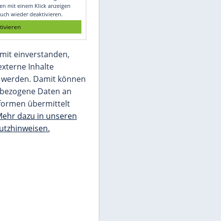
Glomex GmbH
Wir benötigen Ihre Zustimmung, um den
von unserer Redaktion eingebundenen
Inhalt von Glomex GmbH anzuzeigen. Sie
können diesen mit einem Klick anzeigen
lassen und auch wieder deaktivieren.
jetzt aktivieren
Ich bin damit einverstanden,
dass mir externe Inhalte
angezeigt werden. Damit können
personenbezogene Daten an
Drittplattformen übermittelt
werden.
Mehr dazu in unseren
Datenschutzhinweisen.