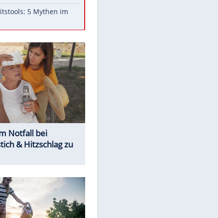
Aufruhr!
Was bei der Vogelfütterung
wirklich sinnvoll ist
Die schlimmsten Bad Boys der
Sportwelt
Im Zeitraffer: Die Entwicklung
des Lenkrades
Lebensmittel, die nicht schlecht
werden
Sicherheitstools: 5 Mythen im
Check
EITE