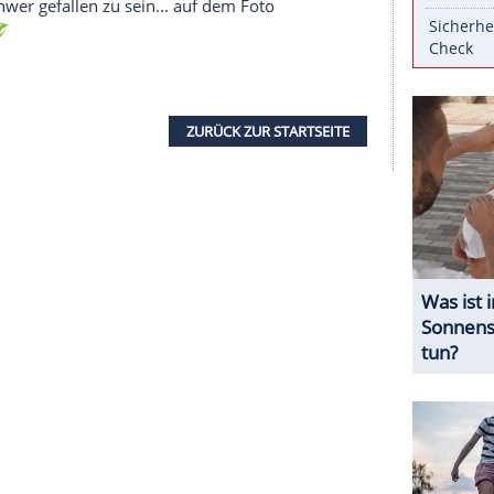
stete sie am Dienstagnachmittag ein Selfie von
inen neuen
Highlights
", kommentierte die Wahl-
bar war sie aber nicht in der Hansestadt sondern
Friseur
, denn dem Kommentar fügte sie den
ty feierte, sehen Sie auf Clipfish
sschen verloren zu haben. Statt einer langen
e Meis
nun einen angesagten
Longbob
. Sich von
hr nicht schwer gefallen zu sein... auf dem Foto
in Kamera.
ZURÜCK ZUR STARTS