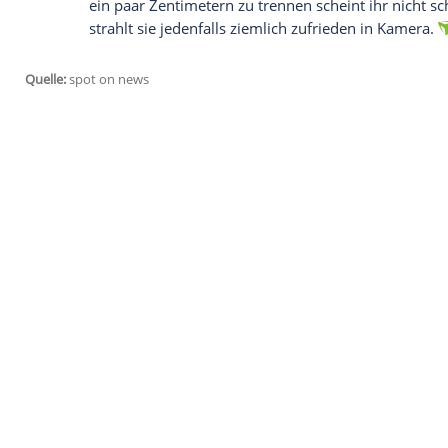
keine Ausnahme. Ziemlich gut gelaunt po
sich mit neuer
Frisur
. "Glücklich mit me
Hamburgerin
den Instagram-Post
. Offen
in ihrer Heimat, den Niederlanden, beim
Hashtag #Amsterdam hinzu.
Mit wem Sylvie Meis eine sexy Nikolauspar
Auch an Länge scheinen ihre Haare ein bi
blond-gelockten Wallemähne trägt
Sylvi
ein paar Zentimetern zu trennen scheint i
strahlt sie jedenfalls ziemlich zufrieden 
Quelle:
spot on news