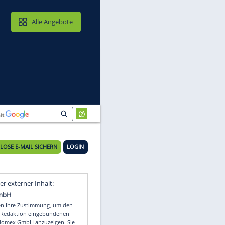
MAIL & CLOUD
Alle Angebote
KOSTENLOSE E-MAIL SICHERN
LOGIN
n
Video
Empfohlener externer Inhalt: