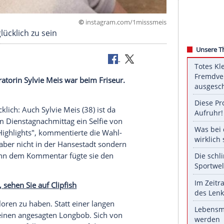
©
instagram.com/1mis
ziemlich glücklich zu sein
ich? Moderatorin Sylvie Meis war beim Friseur.
ufrieden.
istens glücklich: Auch
Sylvie Meis
(38) ist da