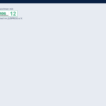
Entertainment
F
Cartoons
Spiele
D
Einbürgerungstest
Videos
f
Führerscheintest
Wissens-Quiz
f
Promi-Quiz
Witze
f
K
freenet
Kundenservice
Gender-Hinweis
Barrierefreiheitserklärung
Presse
Impressum
Mediadaten