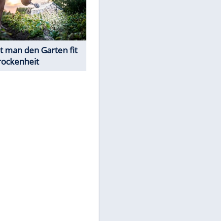
Was ist im Notfall bei
Sonnenstich & Hitzschlag zu
tun?