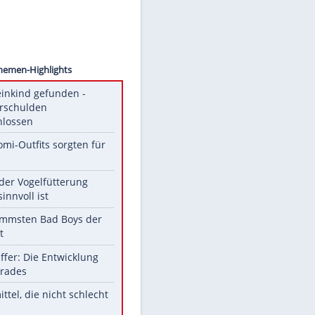
ssmeis
Unsere Themen-Highlights
Totes Kleinkind gefunden -
Fremdverschulden
ausgeschlossen
Diese Promi-Outfits sorgten für