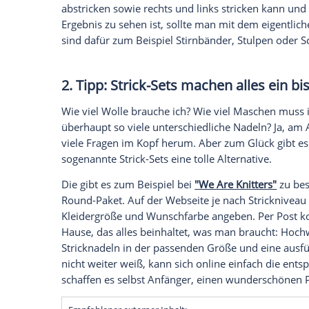
toll: Etwas selbst machen und dabei auc
Spaß am
Stricken
haben, kommen hier die 
ein Hilfsmittel, das wirklich alles einfach
1. Tipp: Step by Step zum Erfol
Wenn man anderen beim
Stricken
zusieht
denn ganz so leicht ist es dann doch nich
beherrschen. Deswegen heißt es: Üben, 
abstricken sowie rechts und links stric
Ergebnis
zu sehen ist, sollte man mit de
sind dafür zum Beispiel
Stirnbänder
, Stu
2. Tipp: Strick-Sets machen all