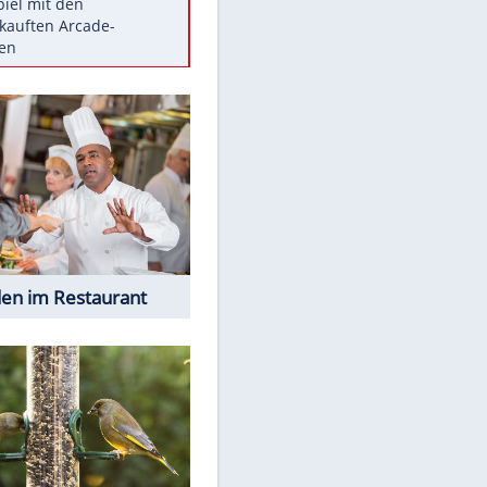
Die größten Mythen über
Medikamente
Berlins Matchwinner Grönning:
"Veränderte Perspektive"
Vorsicht: Diese 17 Dinge hassen
Katzen
Illegales Asphalt-Kartell muss
Mio-Strafe zahlen
Memo-Spiel mit den
meistverkauften Arcade-
Maschinen