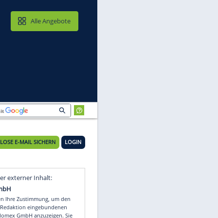
MAIL & CLOUD
Alle Angebote
KOSTENLOSE E-MAIL SICHERN
LOGIN
Video
Empfohlener externer Inhalt: