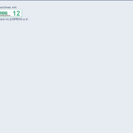
ZURÜCK ZUR STARTS
Entertainment
F
Cartoons
Spiele
D
Einbürgerungstest
Videos
f
Führerscheintest
Wissens-Quiz
f
Promi-Quiz
Witze
f
K
freenet