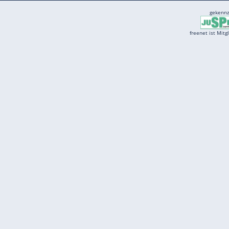
Services
Börse
Jobbörse
Spritpreis aktuell
Wetter
Ferientermine
Partnersuche
Online Angebote