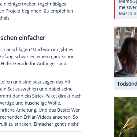
h noch entspannen. Damit Sie auch als Anfänger
besten Tipps. Und so viel sei verraten: Es gibt
er macht!
g
, sieht alles ganz einfach aus. Doch
Vorsicht
,
t. Als Anfänger sollte man vor allem die Basics
üben, üben. Erst wenn man Maschen anschlagen,
ken kann und ein einigermaßen regelmäßiges
m eigentlichen Projekt beginnen. Zu empfehlen
lpen oder Schals.
es ein bisschen einfacher