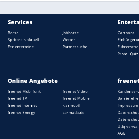
Zum
Glück
gibt es
Instagram
. Hier kann 
Motivation holen, die er braucht. Einfac
eingeben und schon findet man tausende 
auch der eigene Strick-Fortschritt dokum
5. Tipp: Geduld!
Auch wenn
Stricken
wirklich Spaß macht,
später der Punkt, an dem die Motivation
weiter Ferne. Gehen Sie das Ganze mit
G
Sie Ihre Fehler. Beim
Stricken
geht es ni
Schönes selbst zu erschaffen. Und wenn es
versprochen!
Quelle:
spot on news