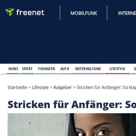
MOBILFUNK
NEWS
SPORT
FINANZEN
AUTO
UNTERHALTUNG
L
Startseite
>
Lifestyle
>
Ratgeber
>
Stricken für Anfän
Stricken für Anfänge