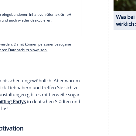
schen muss ich anschlagen? Und warum gibt es
ln
? Ja, am Anfang schwirren einem ganz schön
lück
gibt es Hilfe. Gerade für Anfänger sind
ive.
ters"
zu bestellen und sind sozusagen das All-
trickniveau ein Set auswählen und dabei seine
er Post kommt dann ein Strick-Paket direkt nach
aucht:
Hochwertige
und kuschelige Wolle,
 eine ausführliche
Anleitung
. Und das Beste: Wer
ach die entsprechenden Erklär-Videos ansehen. So
schönen Pulli zu stricken. Einfacher geht's nicht!
serer Redaktion eingebundenen Inhalt von Glomex GmbH
nzeigen lassen und auch wieder deaktivieren.