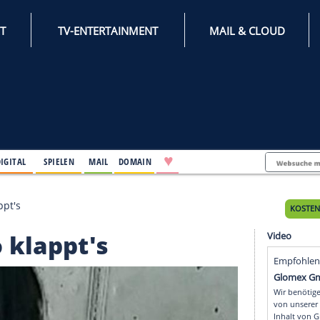
INTERNET
TV-ENTERTAINMENT
♥
IFESTYLE
DIGITAL
SPIELEN
MAIL
DOMAIN
ger: So klappt's
r: So klappt's