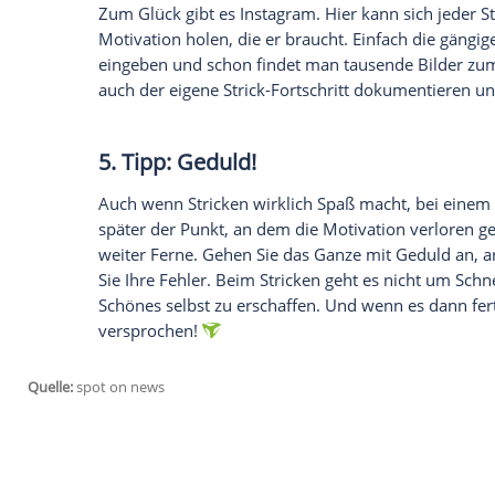
jetzt aktivieren
Ich bin damit einverstanden, dass mir externe In
Daten an Drittplattformen übermittelt werden.
Meh
3. Tipp:
Stricken
zur Party mac
Okay, eine Stick-Party klingt vielleicht
eigentlich nicht?
Verabreden
Sie sich mit
Kaffee und Kuchen oder Musik und Sekt. S
öffentlich. "We Are Knitters" schmeißt r
sponsert sogar private Partys. Auf die
Na
4. Tipp: Online gibt's
Inspiratio