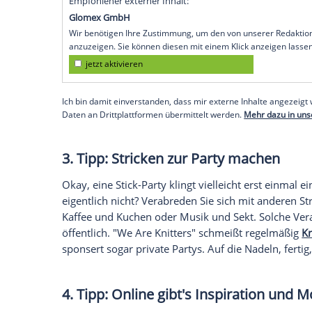
Wie viel Wolle brauche ich? Wie viel Ma
überhaupt so viele unterschiedliche
Nade
viele Fragen im Kopf herum. Aber zum
G
sogenannte Strick-Sets eine tolle Alternat
Die gibt es zum Beispiel bei
"We Are Knit
Round-Paket. Auf der Webseite je nach S
Kleidergröße
und Wunschfarbe angeben. P
Hause, das alles beinhaltet, was man br
Stricknadeln in der passenden Größe und
nicht weiter weiß, kann sich online einf
schaffen es selbst Anfänger, einen wunder
Empfohlener externer Inhalt:
Glomex GmbH
Wir benötigen Ihre Zustimmung, um den von un
anzuzeigen. Sie können diesen mit einem Klick a