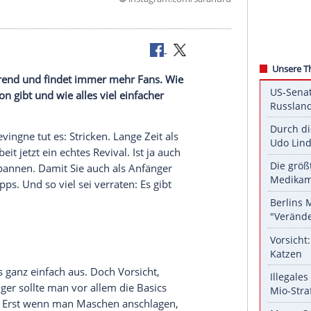
©
instagram.com/sa
gt wieder im Trend und findet immer mehr Fans. Wie
 Inspiration gibt und wie alles viel einfacher
gar
Cara Delevingne
tut es:
Stricken
. Lange Zeit als
 die
Handarbeit
jetzt ein echtes
Revival
. Ist ja auch