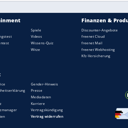
sich jeder Strick-Fan die
Inspiration
und auch
h die gängigen Hashtags
#stricken
oder #knitting
Bilder zum Durchklicken. Natürlich lässt sich so
entieren und mit anderen teilen.
 bei einem größeren Projekt kommt früher oder
 verloren geht. Das
Ergebnis
scheint einfach in zu
eduld
an, arbeiten Sie sorgfältig und verbessern
cht um
Schnelligkeit
, sondern, um das Gefühl etwas
 dann fertig ist, werden Sie ziemlich stolz sein,