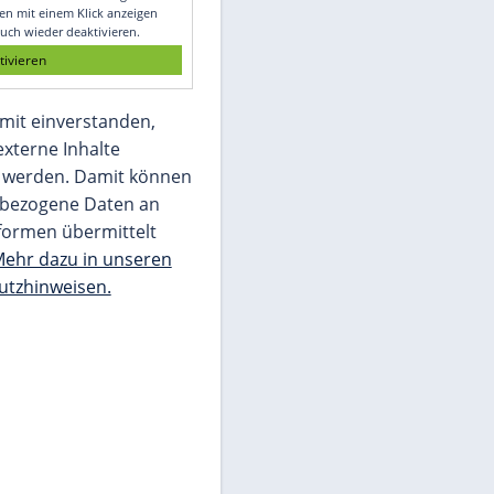
Glomex GmbH
Wir benötigen Ihre Zustimmung, um den
von unserer Redaktion eingebundenen
Inhalt von Glomex GmbH anzuzeigen. Sie
können diesen mit einem Klick anzeigen
lassen und auch wieder deaktivieren.
jetzt aktivieren
Ich bin damit einverstanden,
dass mir externe Inhalte
angezeigt werden. Damit können
personenbezogene Daten an
Drittplattformen übermittelt
werden.
Mehr dazu in unseren
Datenschutzhinweisen.