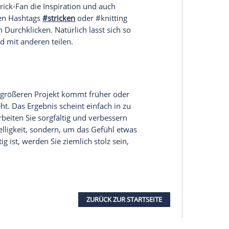
halte angezeigt werden. Damit können personenbezogene
r dazu in unseren Datenschutzhinweisen.
hen
 erst einmal ein bisschen ungewöhnlich. Aber warum
 anderen Strick-Liebhabern und treffen Sie sich zu
olche Veranstaltungen gibt es mittlerweile sogar
egelmäßig
Knitting Partys
in deutschen Städten und
deln
, fertig, los!
n
und Motivation