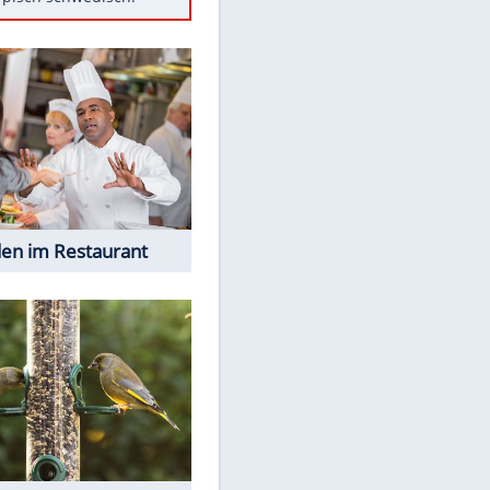
Diese Autos haben uns verlassen
Randale in Dresden: DFB-
Bundesgericht bestätigt Urteil
Mit diesen Tricks wird der Grill
ruckzuck sauber
So nutzt man alte Smartphones
sinnvoll
Das ist typisch schwedisch!
EITE