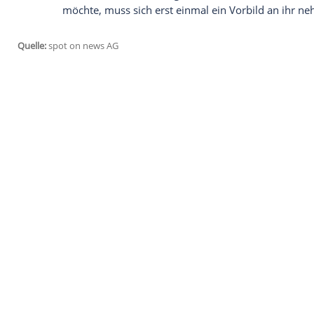
seit Jahren mit Nachhaltigkeit befasst, au
Forschung an nachhaltigen Materialien ei
Tochter von
Paul McCartney
(75, "Let It
zeitlos ist, auf das Frauen immer wieder 
Kleidungsstück langlebig und muss nic
Dass McCartney mit ihrem Leitmotto des 
Minderheit ist, zeigt sich auch bei ihrer 
schwierigste und kritischste Kundin der 
ausschließlich meine eigenen Kollektion
möchte, muss sich erst einmal ein Vorbi
Quelle:
spot on news AG