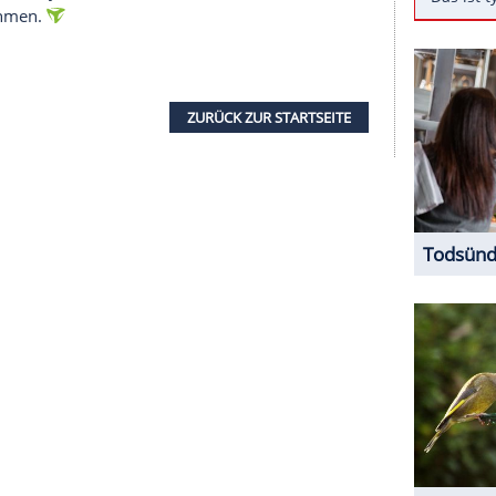
f Pelz und Leder verzichtet und sich für die
nsetzt.
Im Interview mit der "Vogue"
erklärte die
 Be"): "Ich versuche immer, etwas zu entwerfen, das
zurückgreifen wollen." So bleibt das
ht nach dem Fashiontrend weggeschmissen werden.
Tier- und Umweltschutzes bisher noch in der
eigenen Kleiderwahl: "Ich bin wahrscheinlich die
Welt. Und am Ende trage ich doch fast
en." Wer McCartney also zu seinen Kunden zählen
ld an ihr nehmen.
ZURÜCK ZUR STARTS