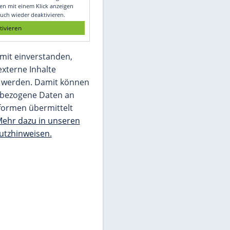
Glomex GmbH
Wir benötigen Ihre Zustimmung, um den
von unserer Redaktion eingebundenen
Inhalt von Glomex GmbH anzuzeigen. Sie
können diesen mit einem Klick anzeigen
lassen und auch wieder deaktivieren.
jetzt aktivieren
Ich bin damit einverstanden,
dass mir externe Inhalte
angezeigt werden. Damit können
personenbezogene Daten an
Drittplattformen übermittelt
werden.
Mehr dazu in unseren
Datenschutzhinweisen.