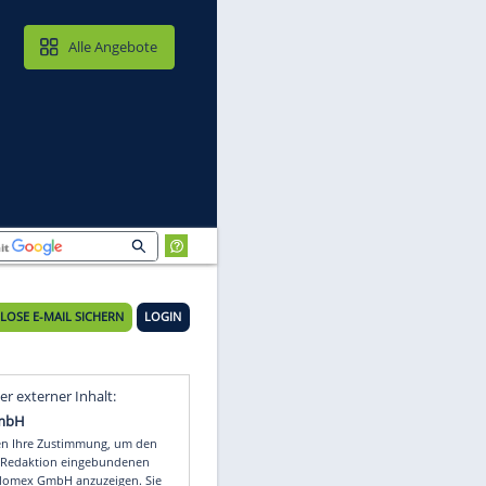
MAIL & CLOUD
Alle Angebote
KOSTENLOSE E-MAIL SICHERN
LOGIN
Video
Empfohlener externer Inhalt: