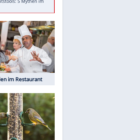
Was bei der Vogelfütterung
wirklich sinnvoll ist
"Infanti-No Go": Pressestimmen
zum Verbleib des FIFA-Chefs
Im Zeitraffer: Die Entwicklung
des Lenkrades
Lebensmittel, die nicht schlecht
werden
Sicherheitstools: 5 Mythen im
Check