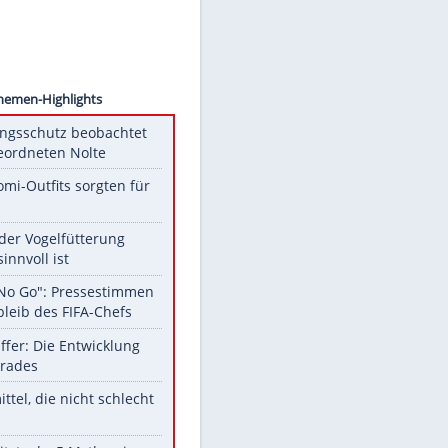
Images
 doch
del
Unsere Themen-Highlights
Verfassungsschutz beobachtet
AfD-Abgeordneten Nolte
Diese Promi-Outfits sorgten für
Aufruhr!