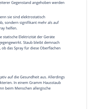
serer Redaktion eingebundenen Inhalt von Glomex GmbH
nzeigen lassen und auch wieder deaktivieren.
halte angezeigt werden. Damit können personenbezogene
r dazu in unseren Datenschutzhinweisen.
ften. Doch es gibt auch weitere Methoden:
d im Winter gibt eine Wasserschale auf einem
n, sollten Sie sich mal Ihre Wohnung genauer
d Gegenstände auf den Oberflächen Ihrer Möbel?
lstehend eingerichtet? Dann können Sie hier
nsartikel, Kissen und Decken, denn wo kein
etzen. Und eine glatte Oberfläche ist schneller von