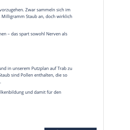
timeter ein weiterer Gegenstand angehoben werden
gneten – denn sie sind elektrostatisch
 nur Staub ab, sondern signifikant mehr als auf
-Statik-Spray helfen.
t wird die statische Elektrizität der Geräte
fladung entgegengewirkt. Staub bleibt demnach
zuvor darauf, ob das Spray für diese Oberflächen
ich nicht negativ auf die Gesundheit aus. Allerdings
lpilze und Bakterien. In einem Gramm Hausstaub
e ihr Kot kann beim Menschen allergische