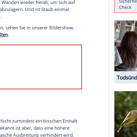
aubwischen
ist ein Teil davon. Doch gerade bei
macht werden.
hen vermeiden
l, wo Menschen leben, ist auch er. Zu circa 70
 Textilfasern und Haaren, ist daher vom
hmutzpartikeln und Co. steigen sie mit der
en kühleren Wänden wieder herab, um sich auf
enständen abzulagern. Und ist Staub einmal
ell wieder.
mpfen können, sehen Sie in unserer Bildershow,
rmeiden sollten
.