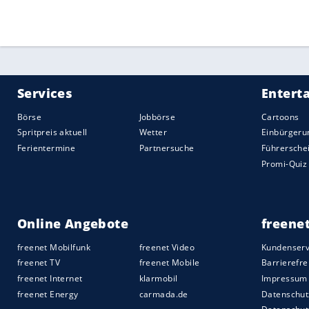
Reaktionen auslösen.
Staubwischen – wie oft?
Dennoch ist das kein Grund, tagtäglich
Durchschnitt pro Tag pro Quadratmeter b
sichtbar ist dieser erst nach einer Woche.
Somit ist es ausreichend, wöchentlich St
auch Zeit.
Der Nutzen von Staub
Staub ist nicht nur da, um uns Menschen
halten. Ohne ihn wären wir gar nicht hier
durch die Luft schwebend Blüten bestäu