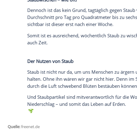
Staub befreit, wenn nicht alle paar Zen
muss.
Elektronische Geräte sind wahre Staubma
aufgeladen. Deshalb setzt sich dort nicht
anderen Gegenständen. Hier kann ein Anti
Auf ein Tuch gesprüht und damit abgewisch
abgeleitet und einer schnellen Wiederau
nicht so schnell liegen. Achten Sie aber 
geeignet ist.
Ist Staub gesundheitsschädlich?
Eigentlich nicht. Der Staub selbst wirkt s
ist er ein Paradies für Milben, Schimme
leben bis zu 10.000 Milben. Insbesonder