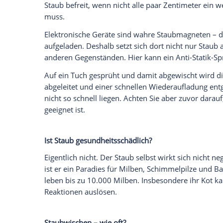
Wir benötigen Ihre Zustimmung, um den von un
anzuzeigen. Sie können diesen mit einem Klick a
jetzt aktivieren
Ich bin damit einverstanden, dass mir externe In
Daten an Drittplattformen übermittelt werden.
Meh
Dafür lohnt es sich, regelmäßig stoßzulü
Pflanzen erhöhen die Luftfeuchtigkeit un
warmen Heizkörper Feuchtigkeit ab.
Wenn Sie wirklich ein Staubproblem habe
anschauen. Stehen viele Dekoartikel un
Haben Sie Ihre Räume verwinkelt und vol
anfangen.
Reduzieren Sie die Anzahl der Dekoratio
Staubfänger ist, kann sich kein Staub abs