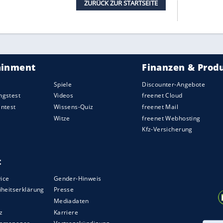
 gegen Staub vorzugehen. Zwar sammeln sich im
is zu sechs Milligramm Staub an, doch wirklich
aub zu wischen – das spart sowohl Nerven als
 zu ärgern und in unserem Putzplan auf Trab zu
. Denn im Staub sind Pollen enthalten, die so
ben können.