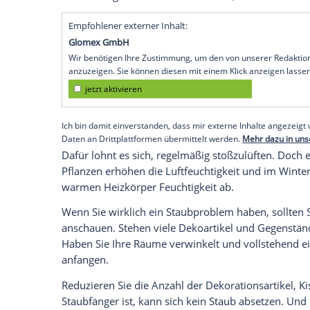
Mit diesen Helfern hat der Staub kei
Staub vorbeugen
Es ist möglich, der ständig wiederkehren
zu gebieten – ganz verhindern kann man s
Luftfeuchtigkeit Staub besser bindet, wo
Empfohlener externer Inhalt:
Glomex GmbH