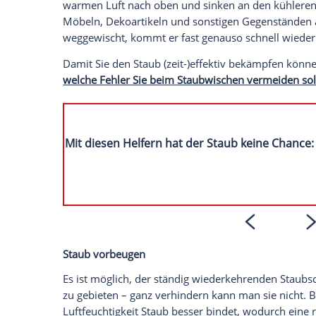
und dennoch muss sie sein. Auch das
St
dieser Hausarbeit können viele
Fehler
ge
Diese Fehler sollten Sie beim Staubwisc
Hausstaub ist unumgänglich. Denn überal
Prozent besteht Staub aus Hautschuppen,
Menschen selbst verursacht.
Gemeinsam mit Spinnweben, kleinsten Sc
warmen Luft nach oben und sinken an d
Möbeln, Dekoartikeln und sonstigen Geg
weggewischt, kommt er fast genauso schn
Damit Sie den Staub (zeit-)effektiv bekä
welche Fehler Sie beim Staubwischen ve