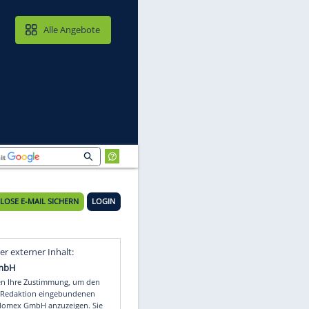
MAIL & CLOUD
Alle Angebote
KOSTENLOSE E-MAIL SICHERN
LOGIN
Video
Empfohlener externer Inhalt: