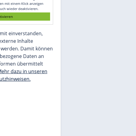
Glomex GmbH
Wir benötigen Ihre Zustimmung, um den
von unserer Redaktion eingebundenen
Inhalt von Glomex GmbH anzuzeigen. Sie
können diesen mit einem Klick anzeigen
lassen und auch wieder deaktivieren.
jetzt aktivieren
Ich bin damit einverstanden,
dass mir externe Inhalte
angezeigt werden. Damit können
personenbezogene Daten an
Drittplattformen übermittelt
werden.
Mehr dazu in unseren
Datenschutzhinweisen.