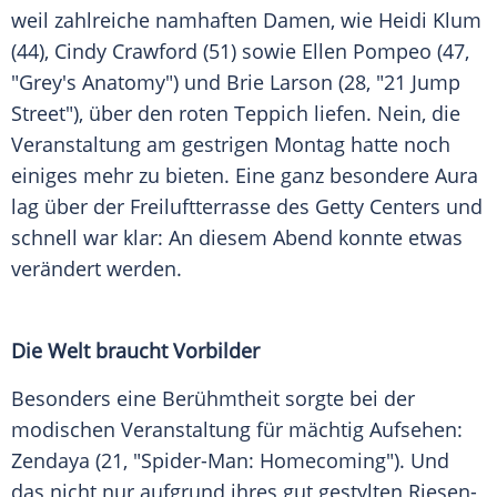
weil zahlreiche namhaften
Damen
, wie
Heidi Klum
(44),
Cindy Crawford
(51) sowie
Ellen Pompeo
(47,
"
Grey's Anatomy
") und
Brie Larson
(28, "21 Jump
Street"), über den roten Teppich liefen. Nein, die
Veranstaltung am gestrigen Montag hatte noch
einiges mehr zu bieten. Eine ganz besondere Aura
lag über der Freiluftterrasse des
Getty
Centers und
schnell war klar: An diesem Abend konnte etwas
verändert werden.
Die Welt braucht Vorbilder
Besonders eine
Berühmtheit
sorgte bei der
modischen Veranstaltung für mächtig Aufsehen:
Zendaya
(21, "Spider-Man: Homecoming"). Und
das nicht nur aufgrund ihres gut gestylten Riesen-