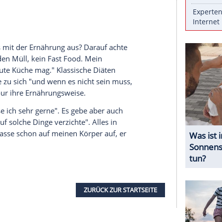
erg"-Star
Leonard Lansink
in dem ZDF-Film "Nur
gebürtige Frankfurterin darin eine gute Figur.
ür macht? Sportlich "gar nichts", wie sie spot on
port-Junkie". Tourbedingt (Club-Konzerte seit 2015)
hat sie auch "relativ viel Stress". Ansonsten sei sie
ma mit guten Genen beschenkt worden", gibt
lem Sängerin:
Musik von ihr können Sie bei
Clipfish
ie schaut es mit der
Ernährung
aus? Darauf achte
cher nicht jeden Müll, kein Fast Food. Mein
nfach auch gute
Küche
mag." Klassische
Diäten