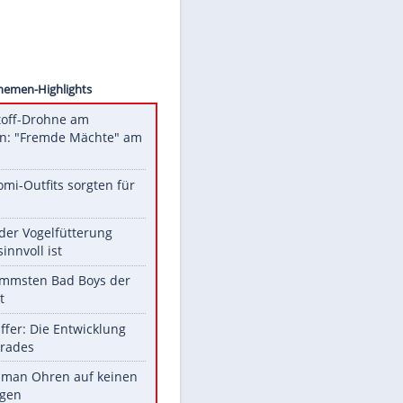
foto54
Unsere Themen-Highlights
Sprengstoff-Drohne am
Flughafen: "Fremde Mächte" am
Werk?
Diese Promi-Outfits sorgten für