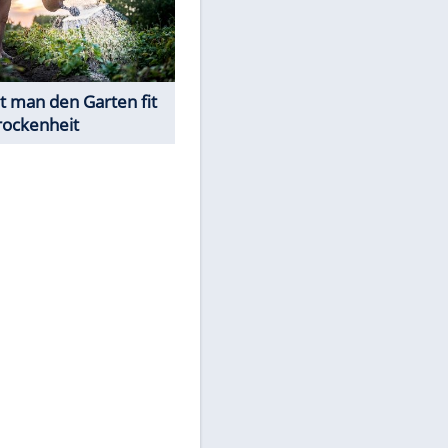
Was ist im Notfall bei
Sonnenstich & Hitzschlag zu
tun?
EITE