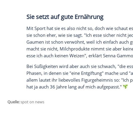
Monrose
spielte an der Seite von "Wilsb
nicht aufregen". Auch optisch machte die 
Problemzonen?
Fehlanzeige
. Was sie daf
news im
Interview
verrät. "Ich bin kein S
bewegt sie sich aber "sehr viel". Dadurch 
einfach "vom lieben Gott und meiner Ma
Gammour zu.
Nach wie vor ist
Senna Gammour
vor al
hören
Sie setzt auf gute Ernährung
Mit
Sport
hat sie es also nicht so, doch w
sie schon eher, wie sie sagt. "Ich esse si
Gaumen
ist schon verwöhnt, weil ich ei