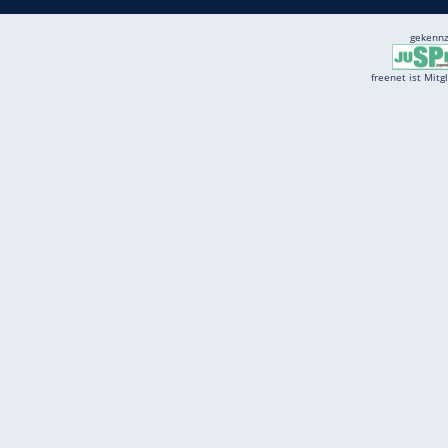
Services
Börse
Jobbörse
Spritpreis aktuell
Wetter
Ferientermine
Partnersuche
Online Angebote
freenet Mobilfunk
freenet Video
freenet TV
freenet Mobile
freenet Internet
klarmobil