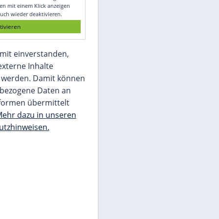
Glomex GmbH
Wir benötigen Ihre Zustimmung, um den
von unserer Redaktion eingebundenen
Inhalt von Glomex GmbH anzuzeigen. Sie
können diesen mit einem Klick anzeigen
lassen und auch wieder deaktivieren.
jetzt aktivieren
Ich bin damit einverstanden,
dass mir externe Inhalte
angezeigt werden. Damit können
personenbezogene Daten an
Drittplattformen übermittelt
werden.
Mehr dazu in unseren
Datenschutzhinweisen.