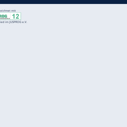
Entertainment
F
Cartoons
Spiele
D
Einbürgerungstest
Videos
f
Führerscheintest
Wissens-Quiz
f
Promi-Quiz
Witze
f
K
freenet
Kundenservice
Gender-Hinweis
Barrierefreiheitserklärung
Presse
Impressum
Mediadaten