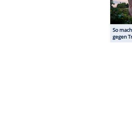
 aber keine zu sich "und wenn es nicht sein muss,
nna Gammour
ihre
Ernährungsweise
.
ch, "die esse ich sehr gerne". Es gebe aber auch
che und "auf solche Dinge verzichte". Alles in
is
so: "Ich passe schon auf meinen Körper auf, er
asst."
ZURÜCK ZUR STARTS