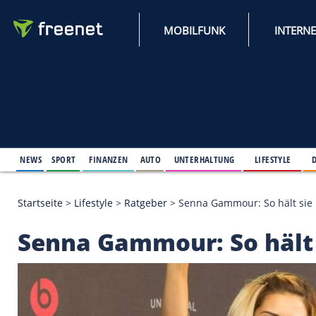
MOBILFUNK
NEWS
SPORT
FINANZEN
AUTO
UNTERHALTUNG
L
Startseite
>
Lifestyle
>
Ratgeber
>
Senna Gammour: S
Senna Gammour: So h