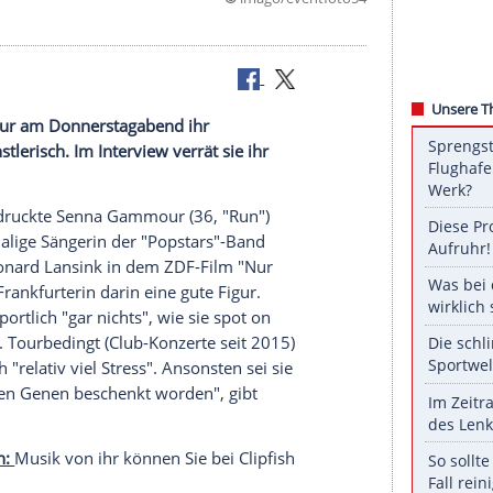
©
imago/event
Griff
Senna Gammour am Donnerstagabend ihr
ht nur künstlerisch. Im Interview verrät sie ihr
bend beeindruckte
Senna Gammour
(36, "Run")
r
. Die ehemalige Sängerin der "Popstars"-Band