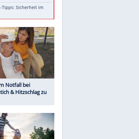
Aufruhr!
Was bei der Vogelfütterung
wirklich sinnvoll ist
Die schlimmsten Bad Boys der
Sportwelt
Im Zeitraffer: Die Entwicklung
des Lenkrades
So sollte man Ohren auf keinen
Fall reinigen
Experten-Tipps: Sicherheit im
Internet