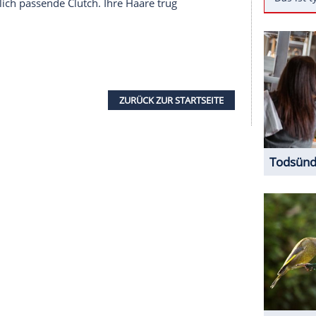
er
(56) "Sex and the City"-Fans in Erinnerungen
te am jüngsten
Drehtag
des Spin-offs "And Just Like
en Manolo-Blahnik-Pumps, die
Carrie Bradshaw
in
 der standesamtlichen
Hochzeit
mit Mr. Big (Chris
hen vor allem wegen ihrer großen Kristallschnalle
nd je - eine dunkelgrüne
Culotte
, eine weiße
Bluse
it einer blauen Ansteckblume. Als
Accessoires
ur
Hose
farblich passende Clutch. Ihre Haare trug
ZURÜCK ZUR STARTS