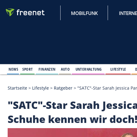
MOBILFUNK
NEWS
SPORT
FINANZEN
AUTO
UNTERHALTUNG
L
Startseite
>
Lifestyle
>
Ratgeber
>
"SATC"-Star Sarah
"SATC"-Star Sarah Je