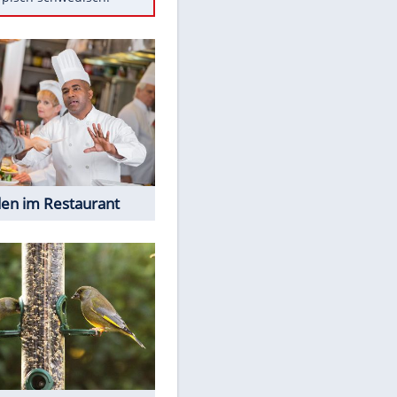
Diese Autos haben uns verlassen
Klose vor Saisonstart: "Ab
Sonntag ist Druck da"
Mit diesen Tricks wird der Grill
ruckzuck sauber
So nutzt man alte Smartphones
sinnvoll
Das ist typisch schwedisch!
EITE