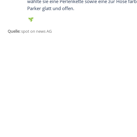
Mit diesem
Look
lässt
Sarah Jessica Park
schwelgen: Die Schauspielerin begeister
That..." mit den ikonischen, kobaltblau
"Sex and the City - Der Film" (2008) bei
Noth, 66) getragen hatte. Die
Schuhe
stec
ins Auge.
Dazu kombinierte sie - stylisch wie eh u
sowie einen cremefarbenen Longblazer m
wählte sie eine Perlenkette sowie eine z
Parker glatt und offen.
Quelle:
spot on news AG