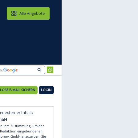
MAIL & CLOUD
Alle Angebote
KOSTENLOSE E-MAIL SICHERN
LOGIN
Video
Empfohlener externer Inhalt: