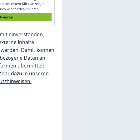
Glomex GmbH
Wir benötigen Ihre Zustimmung, um den
von unserer Redaktion eingebundenen
Inhalt von Glomex GmbH anzuzeigen. Sie
können diesen mit einem Klick anzeigen
lassen und auch wieder deaktivieren.
jetzt aktivieren
Ich bin damit einverstanden,
dass mir externe Inhalte
angezeigt werden. Damit können
personenbezogene Daten an
Drittplattformen übermittelt
werden.
Mehr dazu in unseren
Datenschutzhinweisen.