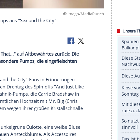
©
imago/Media
-Blahnik-Pumps aus "Sex and the City"
d Just Like That..." auf Altbewährtes zurück: Die
 ein paar besondere Pumps, die eingefleischten
n.