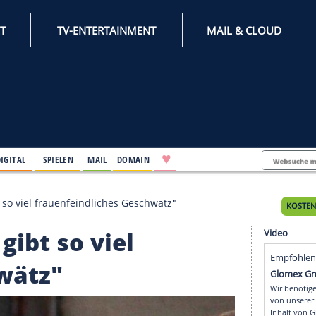
INTERNET
TV-ENTERTAINMENT
♥
IFESTYLE
DIGITAL
SPIELEN
MAIL
DOMAIN
ker: "Es gibt so viel frauenfeindliches Geschwätz"
 "Es gibt so viel