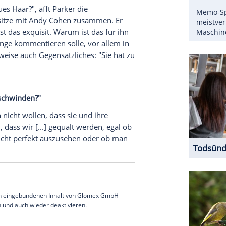
hen Worten auf die Kritik an ihrem Aussehen
e Dezember-Ausgabe der "Vogue
" und erklärt im
 im Vergleich zu Männern unfair behandelt fühlt.
ätz
über uns", sagt
Parker
auch im Hinblick auf
s würde einem Mann niemals passieren". Auch
von US-Medien veröffentlicht wurde, kommentiert
n, grauen Strähnen bei einem Mittagessen mit
einer Drehpause abgelichtet.
Hat sie graues Haar?", äfft
Parker
die
tern: "Ich sitze mit
Andy Cohen
zusammen. Er
d bei ihm ist das exquisit. Warum ist das für ihn
ie solche Dinge kommentieren solle, vor allem in
sagen, teilweise auch Gegensätzliches: "Sie hat zu