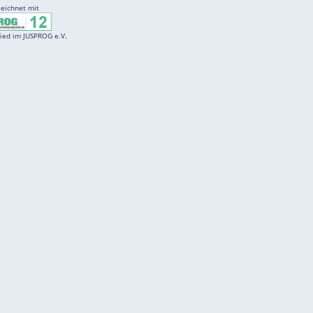
Entertainment
F
Cartoons
Spiele
D
Einbürgerungstest
Videos
f
Führerscheintest
Wissens-Quiz
f
Promi-Quiz
Witze
f
K
freenet
Kundenservice
Gender-Hinweis
Barrierefreiheitserklärung
Presse
Impressum
Mediadaten
Datenschutz
Karriere