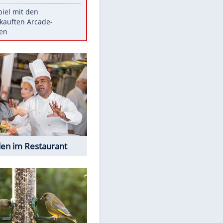
Die größten Mythen über
Medikamente
Witteks über Beinahe-
Amputation: "Hätte böse enden
können"
Vorsicht: Diese 17 Dinge hassen
Katzen
Illegales Asphalt-Kartell muss
Mio-Strafe zahlen
Memo-Spiel mit den
meistverkauften Arcade-
Maschinen