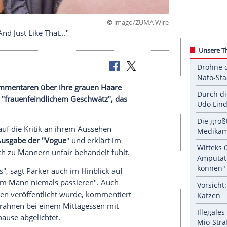
©
imago/ZUM
pin-offs "And Just Like That..."
von den Kommentaren über ihre grauen Haare
t sie nun von "frauenfeindlichem
Geschwätz
", das