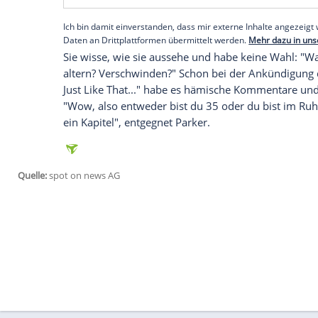
Sarah Jessica Parker
: "Was soll ich dage
Sie habe zunehmend das Gefühl, dass die
Kolleginnen sich wohlfühlen: "Als ob sie 
wir uns dafür entscheiden, natürlich zu 
etwas dagegen tut, um sich besser zu füh
Empfohlener externer Inhalt:
Glomex GmbH
Wir benötigen Ihre Zustimmung, um den von un
anzuzeigen. Sie können diesen mit einem Klick a
jetzt aktivieren
Ich bin damit einverstanden, dass mir externe In
Daten an Drittplattformen übermittelt werden.
Meh