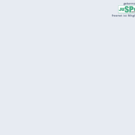
Services
Börse
Jobbörse
Spritpreis aktuell
Wetter
Ferientermine
Partnersuche
Online Angebote
freenet Mobilfunk
freenet Video
freenet TV
freenet Mobile
freenet Internet
klarmobil
freenet Energy
carmada.de