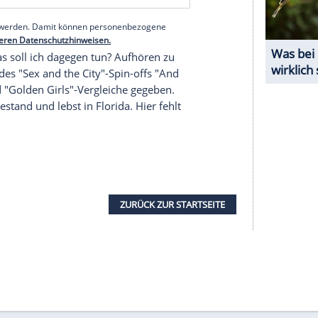
gen tun? Verschwinden?"
 Menschen nicht wollen, dass sie und ihre
es genießen, dass wir [...] gequält werden, egal ob
altern und nicht perfekt auszusehen oder ob man
len."
serer Redaktion eingebundenen Inhalt von Glomex GmbH
nzeigen lassen und auch wieder deaktivieren.
halte angezeigt werden. Damit können personenbezogene
r dazu in unseren Datenschutzhinweisen.