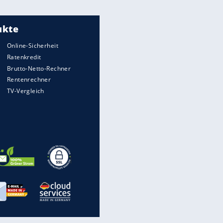
Was bei der Vogelfütterung
wirklich sinnvoll ist
EITE