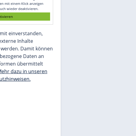
Glomex GmbH
Wir benötigen Ihre Zustimmung, um den
von unserer Redaktion eingebundenen
Inhalt von Glomex GmbH anzuzeigen. Sie
können diesen mit einem Klick anzeigen
lassen und auch wieder deaktivieren.
jetzt aktivieren
Ich bin damit einverstanden,
dass mir externe Inhalte
angezeigt werden. Damit können
personenbezogene Daten an
Drittplattformen übermittelt
werden.
Mehr dazu in unseren
Datenschutzhinweisen.