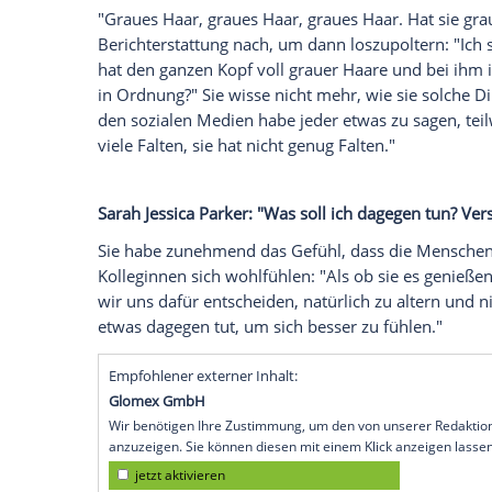
Sarah Jessica Parker
(56) hat mit deutlic
reagiert.
Die US-Schauspielerin ziert di
dazugehörigen Interview, warum sie sich
"Es gibt so viel frauenfeindliches
Geschw
ihre "
Sex
and the City"-Kolleginnen, "da
einen Schnappschuss aus dem Juli, der 
Parker
. Damals wurde sie mit natürliche
ihrem Freund
Andy Cohen
(53) während 
"Graues Haar, graues Haar, graues Haar. 
Berichterstattung nach, um dann loszupol
hat den ganzen Kopf voll grauer Haare un
in Ordnung?" Sie wisse nicht mehr, wie s
den sozialen Medien habe jeder etwas zu 
viele Falten, sie hat nicht genug Falten."