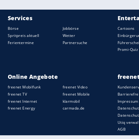
Sie wisse, wie sie aussehe und habe kein
altern? Verschwinden?" Schon bei der An
Just Like That..." habe es hämische Kom
"Wow, also entweder bist du 35 oder du b
ein Kapitel", entgegnet
Parker
.
Quelle:
spot on news AG