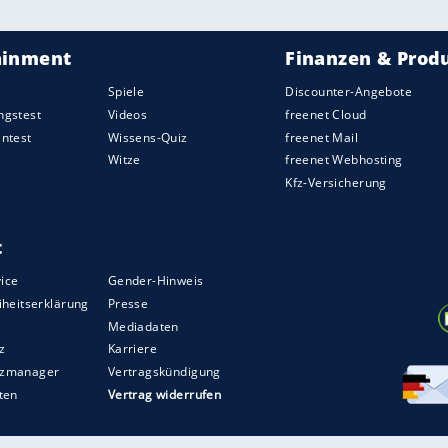
e Wahl: "Was soll ich dagegen tun? Aufhören zu
kündigung des "
Sex
and the City"-Spin-offs "And
mentare und "Golden Girls"-Vergleiche gegeben.
ist im Ruhestand und lebst in Florida. Hier fehlt
ZURÜCK ZUR STARTS