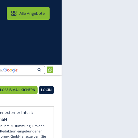
MAIL & CLOUD
Alle Angebote
KOSTENLOSE E-MAIL SICHERN
LOGIN
Video
Empfohlener externer Inhalt: