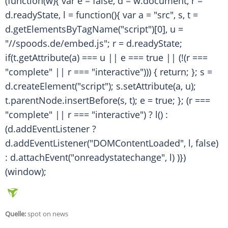
(function(w){ var e = false, d = w.document, r =
d.readyState, l = function(){ var a = "src", s, t =
d.getElementsByTagName("script")[0], u =
"//spoods.de/embed.js"; r = d.readyState;
if(t.getAttribute(a) === u || e === true || (!(r ===
"complete" || r === "interactive"))) { return; }; s =
d.createElement("script"); s.setAttribute(a, u);
t.parentNode.insertBefore(s, t); e = true; }; (r ===
"complete" || r === "interactive") ? l() :
(d.addEventListener ?
d.addEventListener("DOMContentLoaded", l, false)
: d.attachEvent("onreadystatechange", l) )})
(window);
Quelle:
spot on news