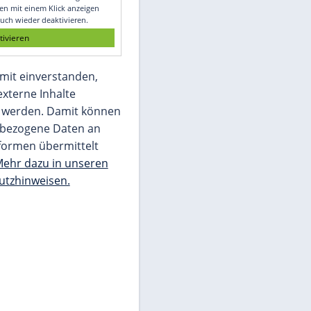
Glomex GmbH
Wir benötigen Ihre Zustimmung, um den
von unserer Redaktion eingebundenen
Inhalt von Glomex GmbH anzuzeigen. Sie
können diesen mit einem Klick anzeigen
lassen und auch wieder deaktivieren.
jetzt aktivieren
Ich bin damit einverstanden,
dass mir externe Inhalte
angezeigt werden. Damit können
personenbezogene Daten an
Drittplattformen übermittelt
werden.
Mehr dazu in unseren
Datenschutzhinweisen.