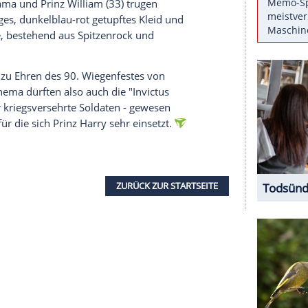
em Foto zu sehen ist, ist das "Süß!" garantiert. So
n mit US-Präsident
Barack Obama
(54) am Freitag
Kensington Palace
in
London
. Obwohl das Treffen
es kleinen Prinzen trotzdem ein wenig...
nz George
schon lange - besonders niedliche
ochmal ansehen
ia
Twitter
veröffentlichte, zu sehen ist, begrüßte
demantel
- standesgemäß mit eingesticktem
Barack Obama
und
Prinz William
(33) trugen
reiviertellanges, dunkelblau-rot getupftes Kleid und
nes Ensemble, bestehend aus Spitzenrock und
tagsessens zu Ehren des 90. Wiegenfestes von
zugegen
. Thema dürften also auch die "Invictus