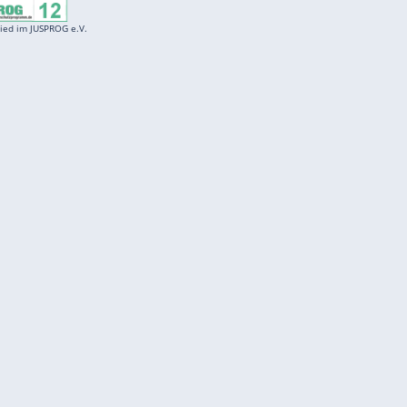
Entertainment
F
Cartoons
Spiele
D
Einbürgerungstest
Videos
f
Führerscheintest
Wissens-Quiz
f
Promi-Quiz
Witze
f
K
freenet
Kundenservice
Gender-Hinweis
Barrierefreiheitserklärung
Presse
Impressum
Mediadaten
Datenschutz
Karriere
Datenschutzmanager
Vertragskündigung