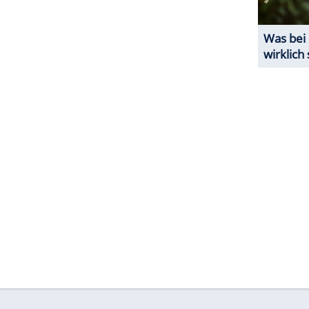
staltung
für kriegsversehrte Soldaten - gewesen
erden und für die sich
Prinz Harry
sehr einsetzt.
ZURÜCK ZUR STARTS