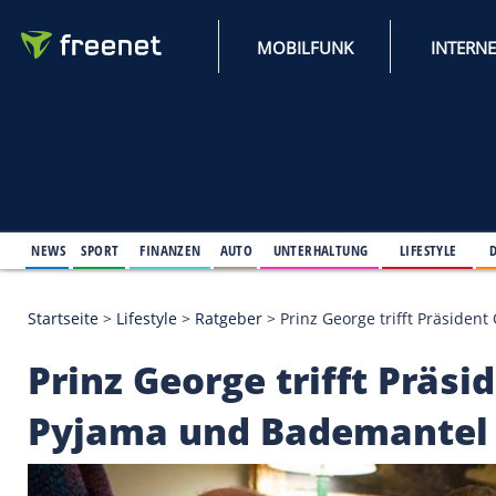
MOBILFUNK
NEWS
SPORT
FINANZEN
AUTO
UNTERHALTUNG
L
Startseite
>
Lifestyle
>
Ratgeber
>
Prinz George tri
Prinz George trifft 