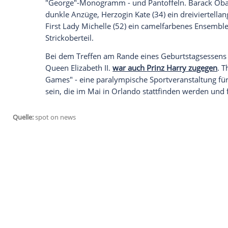
Wenn der kleine
Prinz George
(2) auf ein
auch bei seinem ersten Zusammentreffe
im Drawing Room von
Apartment
1A im
am Abend stattfand, irritiert der
Aufzug
d
Öffentliche Auftritte kennt der kleine
Pri
können Sie in diesem Video bei
Clipfish
n
Denn wie
auf den Fotos
, die der Palast v
George den hohen Besuch in
Pyjama
,
Ba
"George"-Monogramm - und Pantoffeln.
dunkle
Anzüge
, Herzogin Kate (34) ein d
First Lady Michelle (52) ein camelfarbe
Strickoberteil.
Bei dem Treffen am Rande eines Geburts
Queen Elizabeth II
.
war auch
Prinz Harry