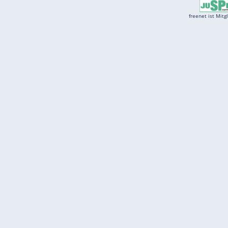
Services
Börse
Jobbörse
Spritpreis aktuell
Wetter
Ferientermine
Partnersuche
Online Angebote
freenet Mobilfunk
freenet Video
freenet TV
freenet Mobile
freenet Internet
klarmobil
freenet Energy
carmada.de