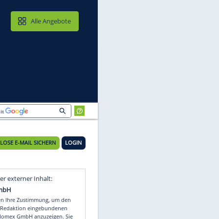
MAIL & CLOUD
Alle Angebote
KOSTENLOSE E-MAIL SICHERN
LOGIN
Video
Empfohlener externer Inhalt: