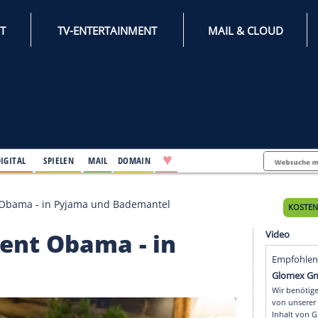
INTERNET
TV-ENTERTAINMENT
♥
IFESTYLE
DIGITAL
SPIELEN
MAIL
DOMAIN
fft Präsident Obama - in Pyjama und Bademantel
Präsident Obama - in