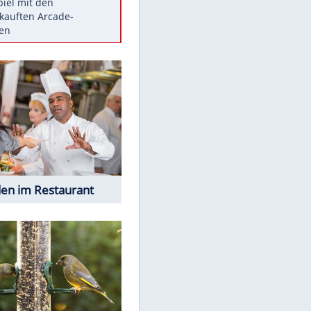
Die größten Mythen über
Medikamente
Braunschweig nach Kantersieg in
Magdeburg an der Spitze
Vorsicht: Diese 17 Dinge hassen
Katzen
Illegales Asphalt-Kartell muss
Mio-Strafe zahlen
Memo-Spiel mit den
meistverkauften Arcade-
Maschinen