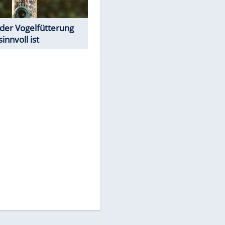
EITE
Todsünden im Restaurant
Was bei der Vogelfütterung