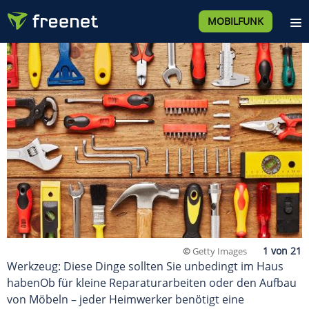
MOBILFUNK
©
Getty Images
Werkzeug: Diese Dinge sollten Sie unbedingt im Haus
habenOb für kleine Reparaturarbeiten oder den Aufbau
von Möbeln – jeder Heimwerker benötigt eine