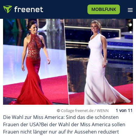
MOBILFUNK
©
Collage freenet.de / WENN
Die Wahl zur Miss America: Sind das die schönsten
Frauen der USA?Bei der Wahl der Miss America sollen
Frauen nicht länger nur auf ihr Aussehen reduziert