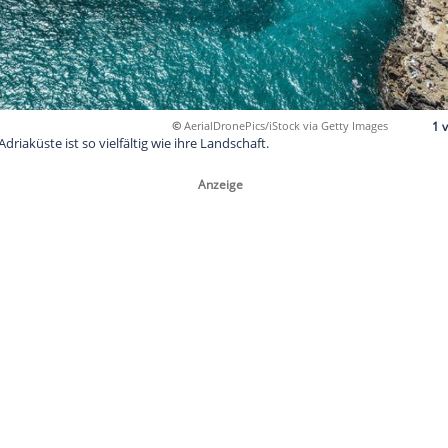
©
AerialDronePics/iStoc
talienischen Adriaküste ist so vielfältig wie ihre Landschaft.