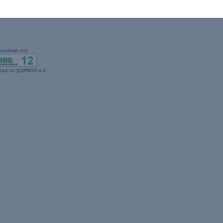
gekennzeichnet mit
freenet ist Mitglied im JUSPROG e.V.