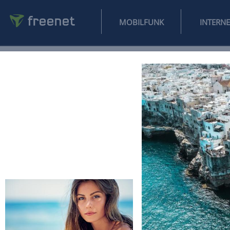
MOBILFUNK
NEWS
SPORT
FINANZEN
AUTO
UNTERHALTUNG
L