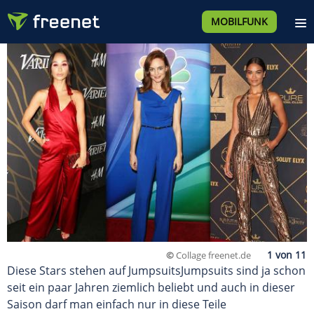
MOBILFUNK
©
Collage freenet.de
Diese Stars stehen auf JumpsuitsJumpsuits sind ja schon
seit ein paar Jahren ziemlich beliebt und auch in dieser
Saison darf man einfach nur in diese Teile