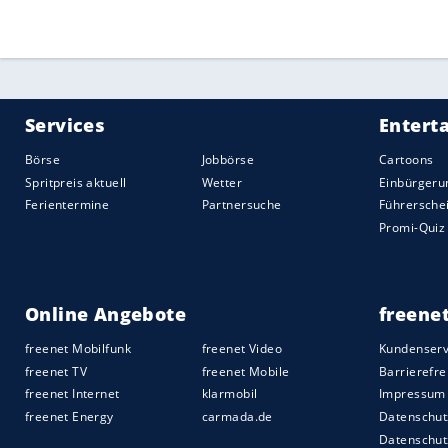
Daten an Drittplattformen übermittelt werden.
Meh
Empfohlener externer Inhalt:
Instagram
Wir benötigen Ihre Zustimmung, um den von uns
anzuzeigen. Sie können diesen mit einem Klick a
jetzt aktivieren
Ich bin damit einverstanden, dass mir externe In
Daten an Drittplattformen übermittelt werden.
Meh
Der Film zeichnet Paris' "musikalische
Re
Clubbing-Zeit als Teenager, von ihrem D
Neuerfindung", heißt es
in der Ankündig
Momente, Archivaufnahmen, bisher unve
und neue Interviews. "Paris zeigt, wie Mu
Anfang der 2000er Jahre in einer Einrich
die Medien missbraucht worden war."