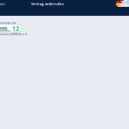
ZURÜCK ZUR STARTS
Entertainment
F
Cartoons
Spiele
D
Einbürgerungstest
Videos
f
Führerscheintest
Wissens-Quiz
f
Promi-Quiz
Witze
f
K