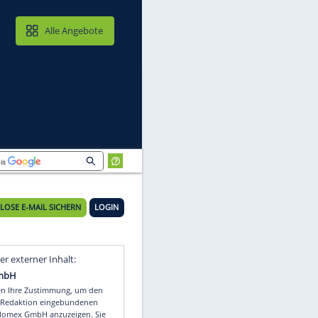
MAIL & CLOUD
Alle Angebote
KOSTENLOSE E-MAIL SICHERN
LOGIN
Video
Empfohlener externer Inhalt: