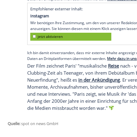
Prominente Gäste auf dem pinken Teppi
Die Gastgeberin des Abends wählte einen v
standesgemäß in einem rosafarbenen Pri
ihrer Seite: Ehemann Carter Reum (44) s
London (2). Auch Hiltons Eltern Richard (7
nehmen, ihre Tochter bei diesem besond
zeigen
. Zu den weiteren Promigästen zähl
Empfohlener externer Inhalt:
Glomex GmbH
Wir benötigen Ihre Zustimmung, um den von un
anzuzeigen. Sie können diesen mit einem Klick a
jetzt aktivieren
Ich bin damit einverstanden, dass mir externe In