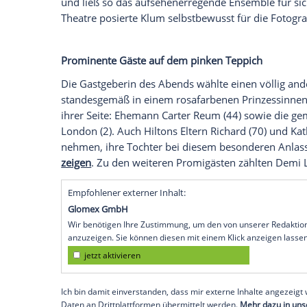
Wir benötigen Ihre Zustimmung, um den von
Instagram anzuzeigen. Sie können diesen mi
deaktivieren.
jetzt aktivieren
Ich bin damit einverstanden, dass mir extern
personenbezogene Daten an Drittplattformen
Datenschutzhinweisen.
Bei den Accessoires hielt sich die "Germ
abgestimmte Lackledertasche war ihr einz
und ließ so das aufsehenerregende Ense
Theatre posierte Klum selbstbewusst für 