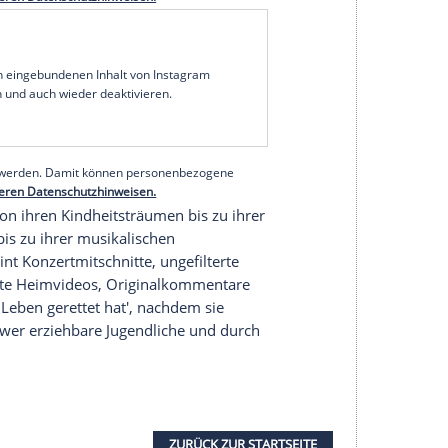
ch
öllig anderen Stil. Paris Hilton erschien
nzessinnenkleid mit funkelnden Verzierungen. An
owie die gemeinsamen Kinder Phoenix (3) und
0) und Kathy Hilton (66) ließen es sich nicht
eren Anlass zu unterstützen,
wie Instagram-Bilder
ten Demi Lovato (33) oder Kris Jenner (70).
serer Redaktion eingebundenen Inhalt von Glomex GmbH
nzeigen lassen und auch wieder deaktivieren.
halte angezeigt werden. Damit können personenbezogene