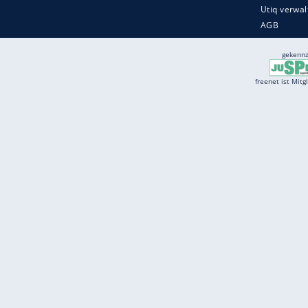
Quelle:
spot on news GmbH
Services
Börse
Jobbörse
Spritpreis aktuell
Wetter
Ferientermine
Partnersuche