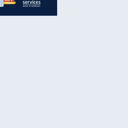
EITE
inanzen & Produkte
iscounter-Angebote
Online-Sicherheit
reenet Cloud
Ratenkredit
reenet Mail
Brutto-Netto-Rechner
reenet Webhosting
Rentenrechner
fz-Versicherung
TV-Vergleich