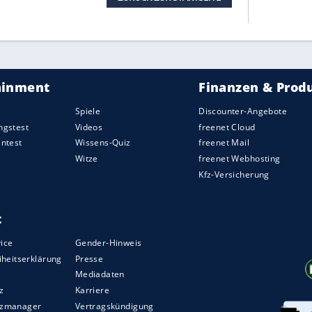
r dazu in unseren Datenschutzhinweisen.
erer Redaktion eingebundenen Inhalt von Instagram
nzeigen lassen und auch wieder deaktivieren.
halte angezeigt werden. Damit können personenbezogene
r dazu in unseren Datenschutzhinweisen.
ise
nach - von ihren Kindheitsträumen bis zu ihrer
ebütalbum bis zu ihrer musikalischen
ung
. Er vereint Konzertmitschnitte, ungefilterte
röffentlichte Heimvideos, Originalkommentare
sik ihr 'das Leben gerettet hat', nachdem sie
tung für schwer erziehbare Jugendliche und durch