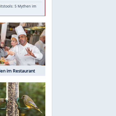
Aufruhr!
Was bei der Vogelfütterung
wirklich sinnvoll ist
"Infanti-No Go": Pressestimmen
zum Verbleib des FIFA-Chefs
Im Zeitraffer: Die Entwicklung
des Lenkrades
Lebensmittel, die nicht schlecht
werden
Sicherheitstools: 5 Mythen im
Check