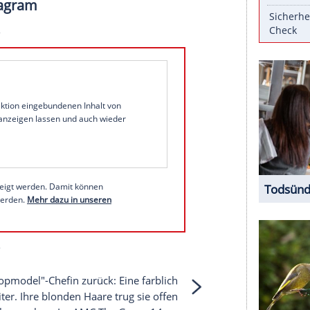
Dokumentation "Infinite Icon" am Dienstag in Los
-Elite auf dem pinkfarbenen Teppich. Doch eine
(52) erschien in einem gewagten Outfit.
erte sich in einer braunen, nahezu vollständig
ch platzierte Taschen auf Brusthöhe sorgten für ein
en Bluse kombinierte Klum einen knielangen,
sowie braune Stilettos.
 auf Instagram
1 von 126