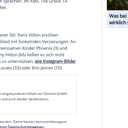
 unserer Redaktion eingebundenen Inhalt von
t einem Klick anzeigen lassen und auch wieder
e Inhalte angezeigt werden. Damit können
 übermittelt werden.
Mehr dazu in unseren
1 von 126
any's next Topmodel"-Chefin zurück: Eine farblich
iger Begleiter. Ihre blonden Haare trug sie offen
mble für sich sprechen. Im AMC The Grove 14
die Fotografen.