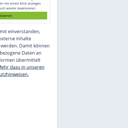
Glomex GmbH
Wir benötigen Ihre Zustimmung, um den
von unserer Redaktion eingebundenen
Inhalt von Glomex GmbH anzuzeigen. Sie
können diesen mit einem Klick anzeigen
lassen und auch wieder deaktivieren.
jetzt aktivieren
Ich bin damit einverstanden,
dass mir externe Inhalte
angezeigt werden. Damit können
personenbezogene Daten an
Drittplattformen übermittelt
werden.
Mehr dazu in unseren
Datenschutzhinweisen.