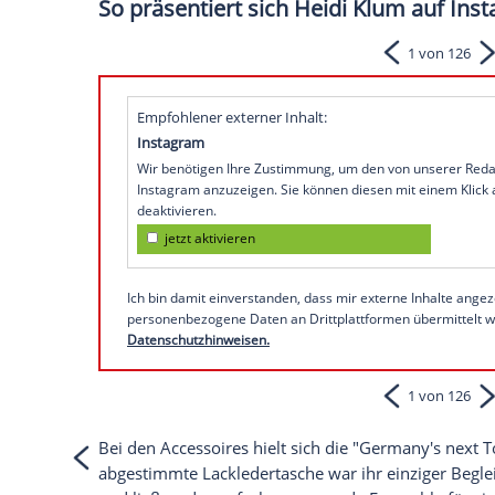
Bei der Premiere von Paris Hiltons (44) 
Angeles versammelte sich die Hollywood
Frau stach besonders heraus: Heidi Klum 
Die Ehefrau von Tom Kaulitz (36) präsenti
durchsichtigen Bluse. Lediglich strategis
Minimum an Bedeckung. Zur transparent
durchsichtigen Rock im gleichen Farbton 
So präsentiert sich Heidi Klum
Empfohlener externer Inhalt:
Instagram