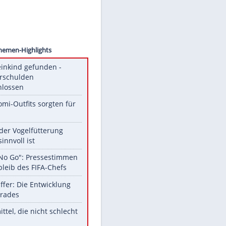
SA/ddp
Unsere Themen-Highlights
Totes Kleinkind gefunden -
Fremdverschulden
ausgeschlossen
Diese Promi-Outfits sorgten für