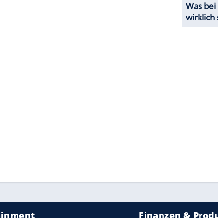
erer Redaktion eingebundenen Inhalt von Instagram
nzeigen lassen und auch wieder deaktivieren.
halte angezeigt werden. Damit können personenbezogene
r dazu in unseren Datenschutzhinweisen.
ZURÜCK ZUR STARTS