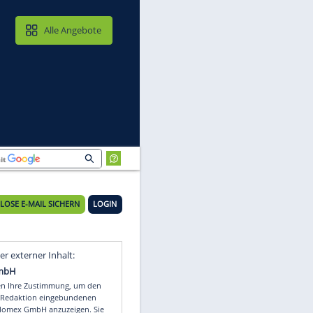
MAIL & CLOUD
Alle Angebote
KOSTENLOSE E-MAIL SICHERN
LOGIN
Video
Empfohlener externer Inhalt: