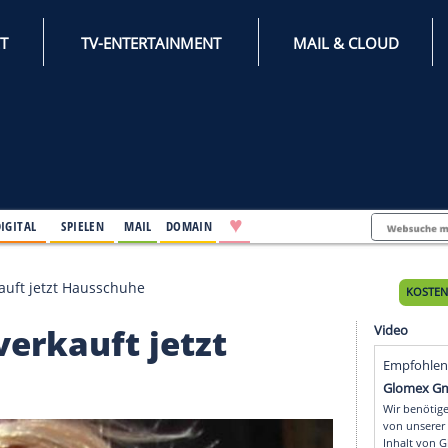
INTERNET
TV-ENTERTAINMENT
♥
IFESTYLE
DIGITAL
SPIELEN
MAIL
DOMAIN
 Bieber verkauft jetzt Hausschuhe
eber verkauft jetzt