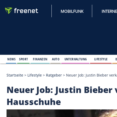
MOBILFUNK
NEWS
SPORT
FINANZEN
AUTO
UNTERHALTUNG
L
Startseite
>
Lifestyle
>
Ratgeber
>
Neuer Job: Justin
Neuer Job: Justin Bi