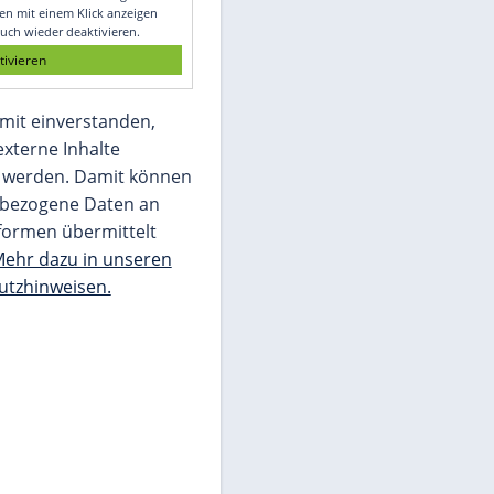
Glomex GmbH
Wir benötigen Ihre Zustimmung, um den
von unserer Redaktion eingebundenen
Inhalt von Glomex GmbH anzuzeigen. Sie
können diesen mit einem Klick anzeigen
lassen und auch wieder deaktivieren.
jetzt aktivieren
Ich bin damit einverstanden,
dass mir externe Inhalte
angezeigt werden. Damit können
personenbezogene Daten an
Drittplattformen übermittelt
werden.
Mehr dazu in unseren
Datenschutzhinweisen.