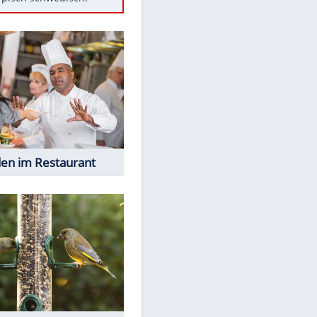
Diese Autos haben uns verlassen
Randale in Dresden: DFB-
Bundesgericht bestätigt Urteil
Mit diesen Tricks wird der Grill
ruckzuck sauber
So nutzt man alte Smartphones
sinnvoll
Das ist typisch schwedisch!