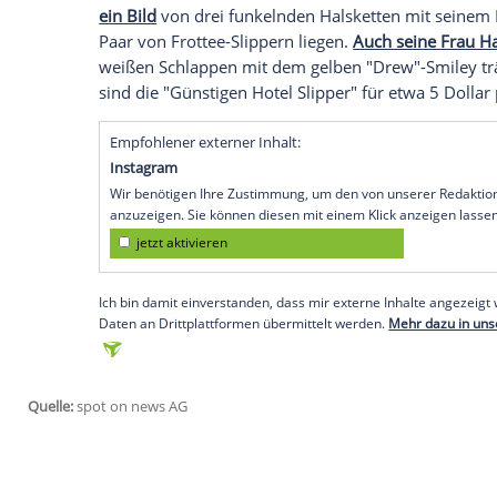
Justin Bieber
(24, "Purpose") scheint sei
(22) zu verbringen, sondern auch mit de
bereits im Februar die Bezeichnungen "
als Markennamen registrieren lassen. Unt
ist schon in seinen Entwürfen gesichtet 
ein gelber Smiley mit dem Wort "Drew" al
"Drew" ist der zweite Vorname von
Justi
bequemes Schuhwerk. Auf
Instagram
gab
das, was sie sich neben Shirts und Pulli
ein Bild
von drei funkelnden Halsketten 
Paar von Frottee-Slippern liegen.
Auch se
weißen Schlappen mit dem gelben "Drew"
sind die "Günstigen Hotel Slipper" für et
Empfohlener externer Inhalt: