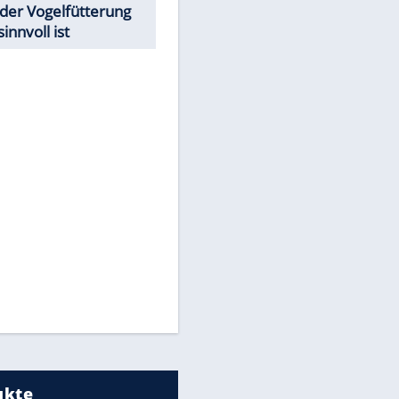
Todsünden im Restaurant
EITE
Was bei der Vogelfütterung
wirklich sinnvoll ist