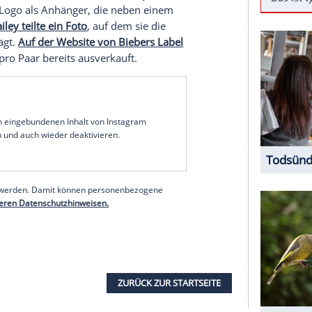
ne Zeit momentan nicht nur mit seiner Frau Hailey
m Entwerfen von Kleidung. Der Sänger hatte
The House of Drew", "La Maison Drew" und "Drew"
er diesen Labels will er
Mode
kreieren. Er selbst
worden, T-Shirts und Sweatshirts mit dem Logo -
s Mund - existieren also bereits.
n Bieber
. Und der steht nun offenbar auch für
 der Sänger seinen Fans einen Vorgeschmack auf
s von seiner Modelinie erhoffen dürfen.
Er postete
mit seinem Logo als Anhänger, die neben einem
ine Frau Hailey teilte ein Foto
, auf dem sie die
-Smiley trägt.
Auf der Website von Biebers Label
wa 5 Dollar pro Paar bereits ausverkauft.