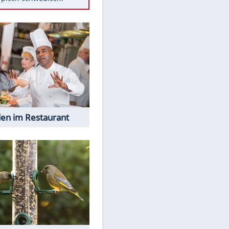
Diese Autos haben uns verlassen
Auftakt-Misere gestoppt: Berlin
gewinnt in Bochum
Mit diesen Tricks wird der Grill
ruckzuck sauber
So nutzt man alte Smartphones
sinnvoll
Das ist typisch schwedisch!