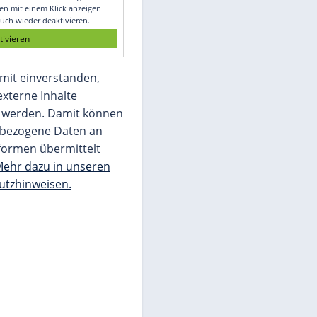
Glomex GmbH
Wir benötigen Ihre Zustimmung, um den
von unserer Redaktion eingebundenen
Inhalt von Glomex GmbH anzuzeigen. Sie
können diesen mit einem Klick anzeigen
lassen und auch wieder deaktivieren.
jetzt aktivieren
Ich bin damit einverstanden,
dass mir externe Inhalte
angezeigt werden. Damit können
personenbezogene Daten an
Drittplattformen übermittelt
werden.
Mehr dazu in unseren
Datenschutzhinweisen.