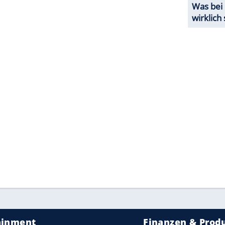
ter. Er habe es genossen, sie damit aufzuziehen: "Er
 in zehn Minuten fertig. Wie lange hast du
ZURÜCK ZUR STARTS