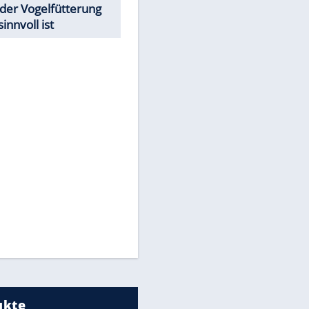
Todsünden im Restaurant
EITE
Was bei der Vogelfütterung
wirklich sinnvoll ist