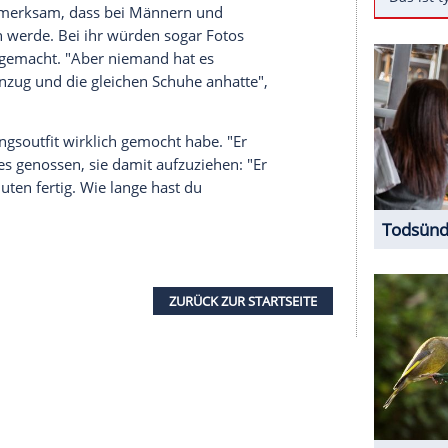
uröse
Auftritte in schicker
Abendgarderobe
waren
malige First Lady ein Detail preisgegeben, das
 US-Präsident hat in all den Jahren immer ein
wir gemacht haben, er hat den gleichen
Anzug
pple Worldwide Developers Conference
,
wie US-
 darauf aufmerksam, dass bei Männern und
ß gemessen werde. Bei ihr würden sogar Fotos
Halsketten
gemacht. "Aber niemand hat es
n gleichen
Anzug
und die gleichen
Schuhe
anhatte",
n
sein Lieblingsoutfit wirklich gemocht habe. "Er