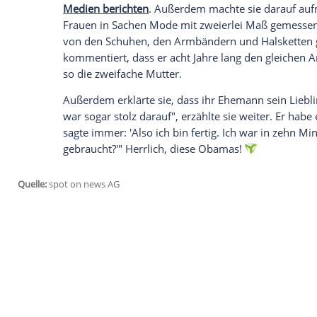
Vereinigten Staaten
von
Amerika
.
Glamo
da keine
Seltenheit
. Doch nun hat die ehe
bisher wohl niemand wusste: Der einstige
und denselben
Anzug
getragen!
Ein bisschen Spaß muss sein
"Das ist schon unfair. Ganz gleich, was 
angezogen", verriet sie im Rahmen der
A
Medien berichten
. Außerdem machte sie
Frauen in Sachen
Mode
mit zweierlei Ma
von den Schuhen, den Armbändern und
kommentiert, dass er acht Jahre lang de
so die zweifache
Mutter
.
Außerdem erklärte sie, dass ihr
Eheman