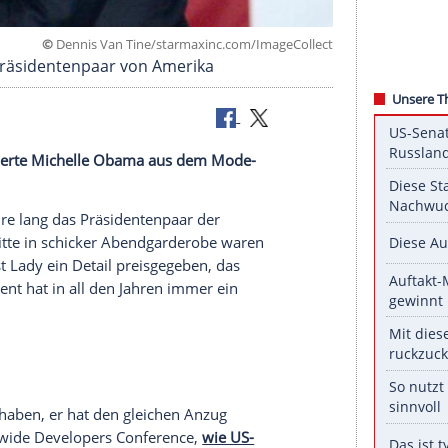
©
Dennis Van Tine/starmaxinc.com/ImageC
lang das Präsidentenpaar von Amerika
. Nun plauderte Michelle Obama aus dem Mode-
is.
en acht Jahre lang das
Präsidentenpaar
der