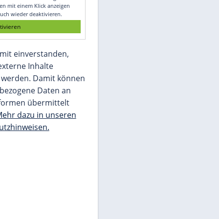
Glomex GmbH
Wir benötigen Ihre Zustimmung, um den
von unserer Redaktion eingebundenen
Inhalt von Glomex GmbH anzuzeigen. Sie
können diesen mit einem Klick anzeigen
lassen und auch wieder deaktivieren.
jetzt aktivieren
Ich bin damit einverstanden,
dass mir externe Inhalte
angezeigt werden. Damit können
personenbezogene Daten an
Drittplattformen übermittelt
werden.
Mehr dazu in unseren
Datenschutzhinweisen.