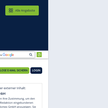
MAIL & CLOUD
Alle Angebote
KOSTENLOSE E-MAIL SICHERN
LOGIN
Video
Empfohlener externer Inhalt: