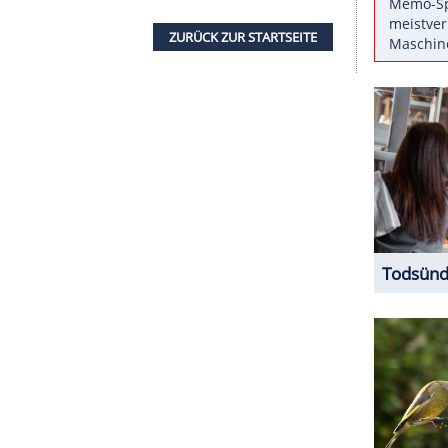
vor. Passend zu dem bunten Kleid trug der
e Pumps von
Brian Atwood
.
e die 35-Jährige auf zu viel auffälligen Schmuck.
e Ohrringe verliehen dem Look eine gewisse
fen mit einem Mittelscheitel und leichten Wellen
e sie ihre Lippen in einem zarten Rosa und
look zu perfektionieren.
ZURÜCK ZUR STARTS