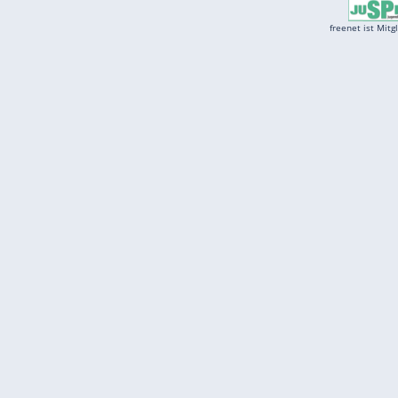
Services
Börse
Jobbörse
Spritpreis aktuell
Wetter
Ferientermine
Partnersuche
Online Angebote
freenet Mobilfunk
freenet Video
freenet TV
freenet Mobile
freenet Internet
klarmobil
freenet Energy
carmada.de