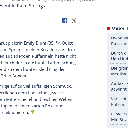
©
Xavier Collin/Image Press Agency/ImageC
uf einem Event in Palm Springs
d
erschien Schauspielerin
Emily Blunt
(35, "A Quiet
 Awards in
Palm Springs
in einer Kreation aus dem
kleid
mit den ausladenden Puffärmeln hatte nicht
ondern stach auch durch die bunte Farbmischung