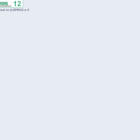
Entertainment
F
Cartoons
Spiele
D
Einbürgerungstest
Videos
f
Führerscheintest
Wissens-Quiz
f
Promi-Quiz
Witze
f
K
freenet
Kundenservice
Gender-Hinweis
Barrierefreiheitserklärung
Presse
Impressum
Mediadaten
Datenschutz
Karriere
Datenschutzmanager
Vertragskündigung