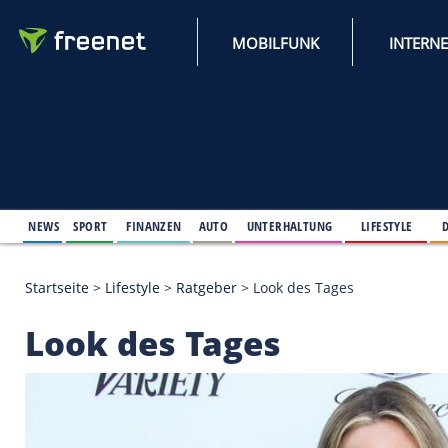
MOBILFUNK
NEWS
SPORT
FINANZEN
AUTO
UNTERHALTUNG
L
Startseite
>
Lifestyle
>
Ratgeber
>
Look des Tages
Look des Tages