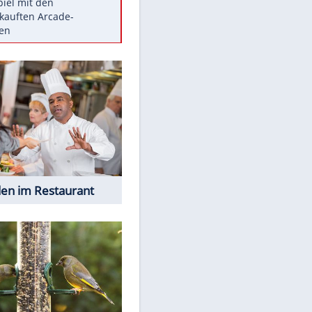
Die größten Mythen über
Medikamente
Auftakt-Misere gestoppt: Berlin
gewinnt in Bochum
Vorsicht: Diese 17 Dinge hassen
Katzen
Illegales Asphalt-Kartell muss
Mio-Strafe zahlen
Memo-Spiel mit den
meistverkauften Arcade-
EITE
Maschinen