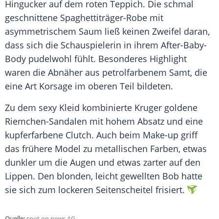
Hingucker
auf dem roten Teppich. Die schmal
geschnittene Spaghettiträger-Robe mit
asymmetrischem Saum ließ keinen
Zweifel
daran,
dass sich die Schauspielerin in ihrem After-Baby-
Body pudelwohl fühlt. Besonderes
Highlight
waren die
Abnäher
aus petrolfarbenem Samt, die
eine Art
Korsage
im oberen Teil bildeten.
Zu dem sexy
Kleid
kombinierte
Kruger
goldene
Riemchen-Sandalen mit hohem
Absatz
und eine
kupferfarbene Clutch. Auch beim
Make-up
griff
das frühere
Model
zu metallischen Farben, etwas
dunkler um die Augen und etwas zarter auf den
Lippen. Den blonden, leicht gewellten Bob hatte
sie sich zum lockeren Seitenscheitel frisiert.
Quelle:
spot on news AG