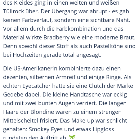
des Kleides ging in einen weiten und weißen
Tüllrock über. Der
Übergang
war abrupt - es gab
keinen Farbverlauf, sondern eine sichtbare
Naht
.
Vor allem durch die
Farbkombination
und das
Material wirkte Bradberry wie eine moderne Braut.
Denn sowohl dieser Stoff als auch Pastelltöne sind
bei Hochzeiten gerade total angesagt.
Die US-Amerikanerin kombinierte dazu einen
dezenten, silbernen Armreif und einige
Ringe
. Als
echten
Eyecatcher
hatte sie eine Clutch der Marke
Gedebe dabei. Die kleine
Handtasche
war eckig
und mit zwei bunten Augen verziert. Die langen
Haare der Blondine waren zu einem strengen
Mittelscheitel frisiert. Das
Make-up
war schlicht
gehalten:
Smokey
Eyes und etwas
Lipgloss
rundeten den Auftritt ab.