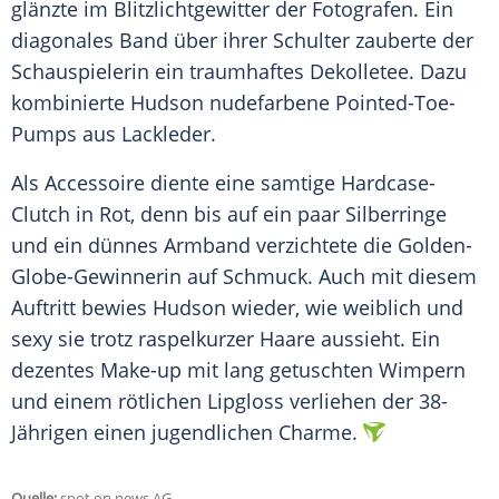
glänzte im
Blitzlichtgewitter
der Fotografen. Ein
diagonales Band über ihrer Schulter zauberte der
Schauspielerin ein traumhaftes
Dekolletee
. Dazu
kombinierte
Hudson
nudefarbene Pointed-Toe-
Pumps aus
Lackleder
.
Als
Accessoire
diente eine samtige Hardcase-
Clutch in Rot, denn bis auf ein paar Silberringe
und ein dünnes
Armband
verzichtete die Golden-
Globe-Gewinnerin auf
Schmuck
. Auch mit diesem
Auftritt bewies
Hudson
wieder, wie weiblich und
sexy sie trotz raspelkurzer Haare aussieht. Ein
dezentes
Make-up
mit lang getuschten Wimpern
und einem rötlichen
Lipgloss
verliehen der 38-
Jährigen einen jugendlichen Charme.
Quelle:
spot on news AG