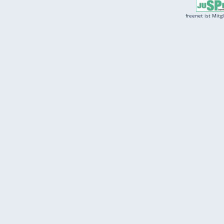
Services
Börse
Jobbörse
Spritpreis aktuell
Wetter
Ferientermine
Partnersuche
Online Angebote
freenet Mobilfunk
freenet Video
freenet TV
freenet Mobile
freenet Internet
klarmobil
freenet Energy
carmada.de