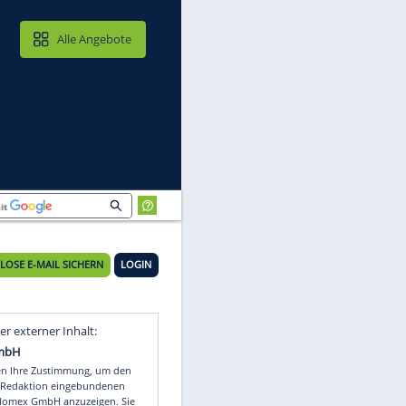
MAIL & CLOUD
Alle Angebote
KOSTENLOSE E-MAIL SICHERN
LOGIN
Video
Empfohlener externer Inhalt: