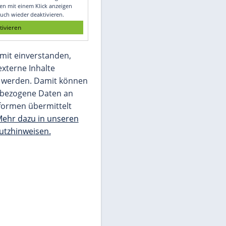
Glomex GmbH
Wir benötigen Ihre Zustimmung, um den
von unserer Redaktion eingebundenen
Inhalt von Glomex GmbH anzuzeigen. Sie
können diesen mit einem Klick anzeigen
lassen und auch wieder deaktivieren.
jetzt aktivieren
Ich bin damit einverstanden,
dass mir externe Inhalte
angezeigt werden. Damit können
personenbezogene Daten an
Drittplattformen übermittelt
werden.
Mehr dazu in unseren
Datenschutzhinweisen.