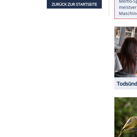
erne High Heels sowie gleichfarbige Ringe und
 in Metallic-Optik. Die langen Haare der
ert. Auch beim Make-up setzte
Rosbergs
Frau auf
n wenig Lipgloss komplettierten den auffallenden
ZURÜCK ZUR STARTS