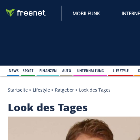
MOBILFUNK
NEWS
SPORT
FINANZEN
AUTO
UNTERHALTUNG
L
Startseite
>
Lifestyle
>
Ratgeber
>
Look des Tages
Look des Tages