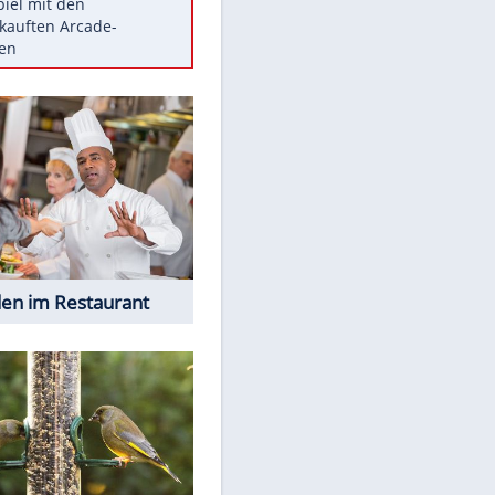
Die größten Mythen über
Medikamente
Braunschweig nach Kantersieg in
Magdeburg an der Spitze
Vorsicht: Diese 17 Dinge hassen
Katzen
Illegales Asphalt-Kartell muss
Mio-Strafe zahlen
Memo-Spiel mit den
EITE
meistverkauften Arcade-
Maschinen