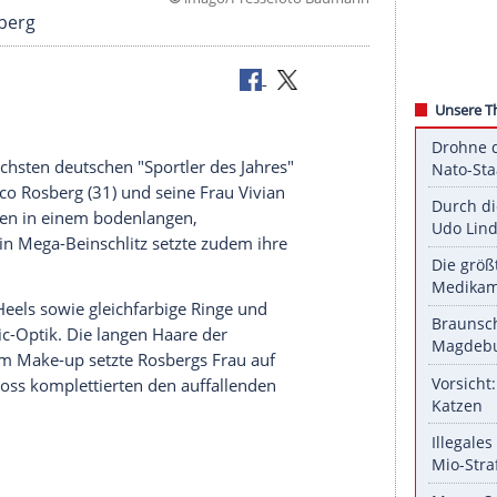
©
imago/Pressefoto B
es Nico Rosberg
in Silber
e erfolgreichsten deutschen "
Sportler des Jahres
"
tmeister
Nico Rosberg
(31) und seine Frau
Vivian
ährige erschien in einem bodenlangen,
titrägern. Ein Mega-Beinschlitz setzte zudem ihre