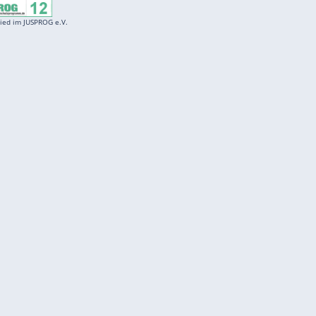
Entertainment
F
Cartoons
Spiele
D
Einbürgerungstest
Videos
f
Führerscheintest
Wissens-Quiz
f
Promi-Quiz
Witze
f
K
freenet
Kundenservice
Gender-Hinweis
Barrierefreiheitserklärung
Presse
Impressum
Mediadaten
Datenschutz
Karriere
Datenschutzmanager
Vertragskündigung