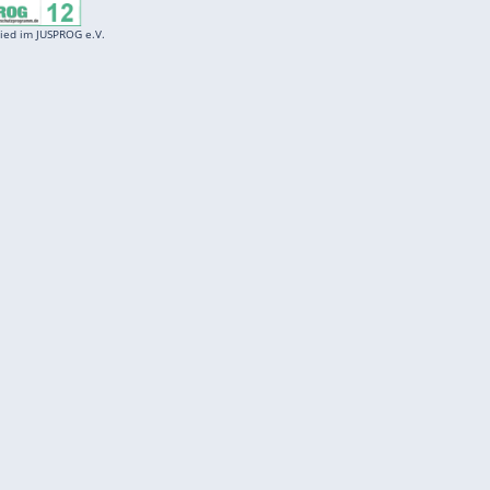
Entertainment
F
Cartoons
Spiele
D
Einbürgerungstest
Videos
f
Führerscheintest
Wissens-Quiz
f
Promi-Quiz
Witze
f
K
freenet
Kundenservice
Gender-Hinweis
Barrierefreiheitserklärung
Presse
Impressum
Mediadaten
Datenschutz
Karriere
Datenschutzmanager
Vertragskündigung