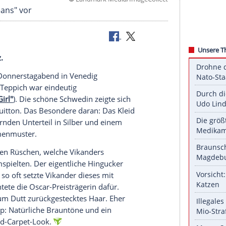
©
Landmark Media/ImageC
Between Oceans" vor
elte Eleganz.
feierte am Donnerstagabend in
Venedig
f dem roten Teppich war eindeutig
e Danisch Girl"
). Die schöne Schwedin zeigte sich
 von
Louis Vuitton
. Das Besondere daran: Das Kleid