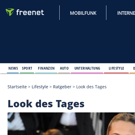
MOBILFUNK
NEWS
SPORT
FINANZEN
AUTO
UNTERHALTUNG
L
Startseite
>
Lifestyle
>
Ratgeber
>
Look des Tages
Look des Tages