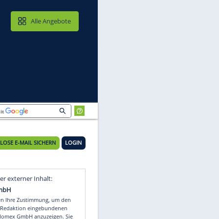
MAIL & CLOUD
Alle Angebote
KOSTENLOSE E-MAIL SICHERN
LOGIN
Video
Empfohlener externer Inhalt: