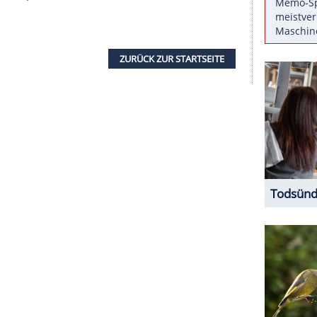
sen, glitzernden Unterteil in Silber und einem
eid mit Blumenmuster.
in femininen Rüschen, welche Vikanders
 perfekt umspielten. Der eigentliche Hingucker
olleté. Wie so oft setzte Vikander dieses mit
ck verzichtete die Oscar-Preisträgerin dafür.
 zierte ihr zum Dutt zurückgestecktes Haar. Eher
achen Make-up: Natürliche Brauntöne und ein
für ihren Red-Carpet-Look.
ZURÜCK ZUR STARTS