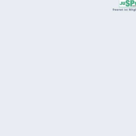
Services
Börse
Jobbörse
Spritpreis aktuell
Wetter
Ferientermine
Partnersuche
Online Angebote
freenet Mobilfunk
freenet Video
freenet TV
freenet Mobile
freenet Internet
klarmobil
freenet Energy
carmada.de