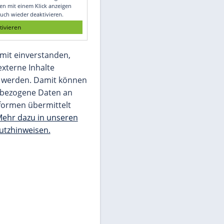
Glomex GmbH
Wir benötigen Ihre Zustimmung, um den
von unserer Redaktion eingebundenen
Inhalt von Glomex GmbH anzuzeigen. Sie
können diesen mit einem Klick anzeigen
lassen und auch wieder deaktivieren.
jetzt aktivieren
Ich bin damit einverstanden,
dass mir externe Inhalte
angezeigt werden. Damit können
personenbezogene Daten an
Drittplattformen übermittelt
werden.
Mehr dazu in unseren
Datenschutzhinweisen.