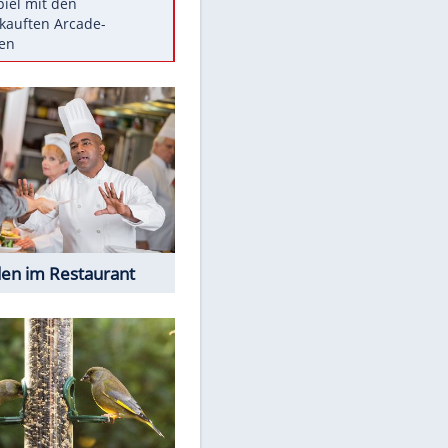
Die größten Mythen über
Medikamente
Braunschweig nach Kantersieg in
Magdeburg an der Spitze
Vorsicht: Diese 17 Dinge hassen
Katzen
Illegales Asphalt-Kartell muss
Mio-Strafe zahlen
Memo-Spiel mit den
meistverkauften Arcade-
Maschinen
EITE