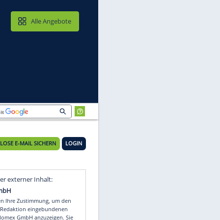
MAIL & CLOUD
Alle Angebote
KOSTENLOSE E-MAIL SICHERN
LOGIN
Video
Empfohlener externer Inhalt: