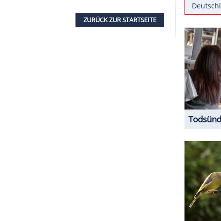
t zur Geltung.
estellen
nge mit Ornamenten, sowie eine modische Kette.
h harmonierten mit dem
Kleid
. Blaues Augen-
m
Outfit
einen besonderen
Kick
.
ZURÜCK ZUR STARTS