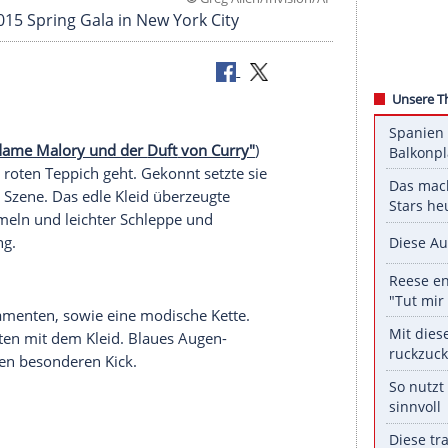
©
Greg Allen/Invi
pany's 2015 Spring Gala in New York City
rren
(
"Madame Malory und der
Duft
von Curry"
)
itte auf dem roten Teppich geht.
Gekonnt
setzte sie
New York
in
Szene
. Das edle
Kleid
überzeugte
en Glitzerärmeln und leichter
Schleppe
und