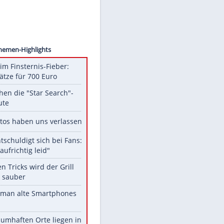
sion/AP
Unsere Themen-Highlights
Spanien im Finsternis-Fieber:
Balkonplätze für 700 Euro
Das machen die "Star Search"-
Stars heute