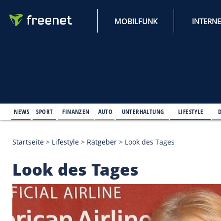
MOBILFUNK
NEWS
SPORT
FINANZEN
AUTO
UNTERHALTUNG
L
Startseite
>
Lifestyle
>
Ratgeber
>
Look des Tages
Look des Tages