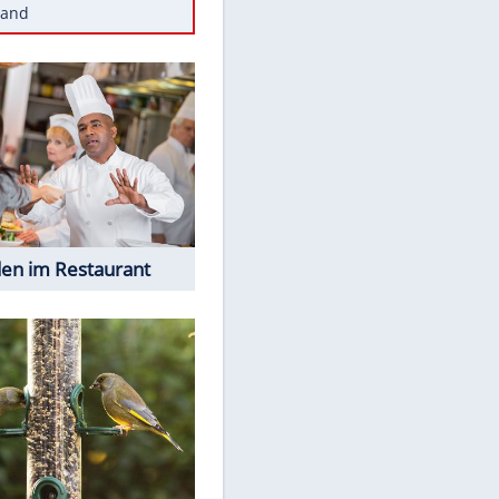
Diese Autos haben uns verlassen
Reese entschuldigt sich bei Fans:
"Tut mir aufrichtig leid"
Mit diesen Tricks wird der Grill
ruckzuck sauber
So nutzt man alte Smartphones
sinnvoll
Diese traumhaften Orte liegen in
Deutschland
EITE