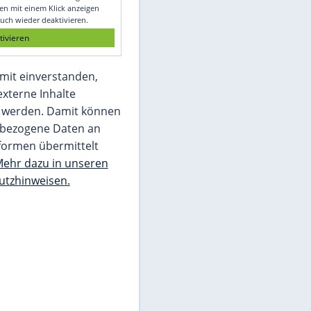
Glomex GmbH
Wir benötigen Ihre Zustimmung, um den
von unserer Redaktion eingebundenen
Inhalt von Glomex GmbH anzuzeigen. Sie
können diesen mit einem Klick anzeigen
lassen und auch wieder deaktivieren.
jetzt aktivieren
Ich bin damit einverstanden,
dass mir externe Inhalte
angezeigt werden. Damit können
personenbezogene Daten an
Drittplattformen übermittelt
werden.
Mehr dazu in unseren
Datenschutzhinweisen.