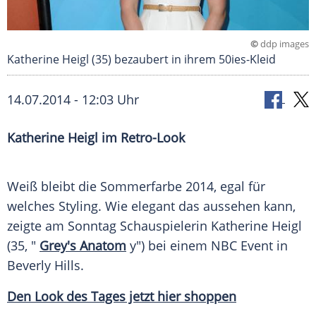
©
ddp images
Katherine Heigl (35) bezaubert in ihrem 50ies-Kleid
14.07.2014 - 12:03 Uhr
Katherine Heigl im Retro-Look
Weiß bleibt die
Sommerfarbe
2014, egal für
welches
Styling
. Wie elegant das aussehen kann,
zeigte am Sonntag Schauspielerin
Katherine Heigl
(35, "
Grey's Anatom
y") bei einem
NBC
Event
in
Beverly Hills
.
Den
Look
des Tages jetzt hier shoppen