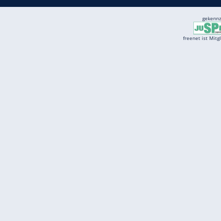
Services
Börse
Jobbörse
Spritpreis aktuell
Wetter
Ferientermine
Partnersuche
Online Angebote
freenet Mobilfunk
freenet Video
freenet TV
freenet Mobile
freenet Internet
klarmobil