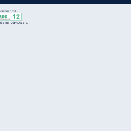
Entertainment
F
Cartoons
Spiele
D
Einbürgerungstest
Videos
f
Führerscheintest
Wissens-Quiz
f
Promi-Quiz
Witze
f
K
freenet
Kundenservice
Gender-Hinweis
Barrierefreiheitserklärung
Presse
Impressum
Mediadaten