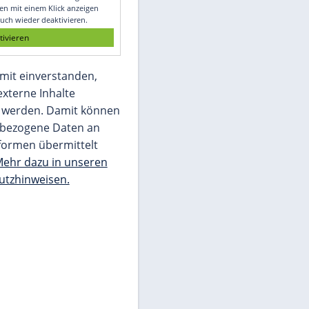
Glomex GmbH
Wir benötigen Ihre Zustimmung, um den
von unserer Redaktion eingebundenen
Inhalt von Glomex GmbH anzuzeigen. Sie
können diesen mit einem Klick anzeigen
lassen und auch wieder deaktivieren.
jetzt aktivieren
Ich bin damit einverstanden,
dass mir externe Inhalte
angezeigt werden. Damit können
personenbezogene Daten an
Drittplattformen übermittelt
werden.
Mehr dazu in unseren
Datenschutzhinweisen.