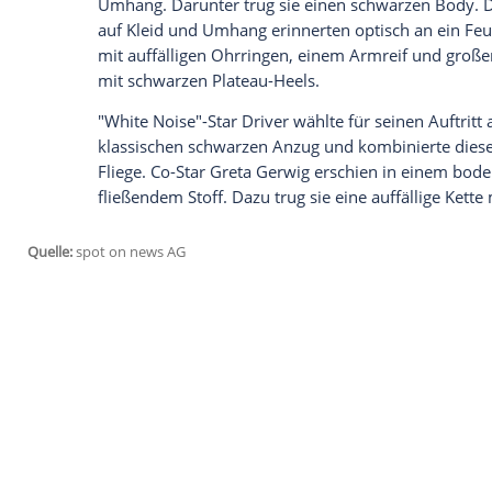
Die Promis begeistern auf dem roten Te
Filmfestspiele von Venedig eröffnet. Mit
Driver (38) und Hillary Clinton (74). Auc
Premiere des Films "White Noise" im Pala
auf die 61-Jährige.
Moores Outfit erinnert an ein Feuerwerk
Die "Still Alice"-Darstellerin erschien i
Umhang. Darunter trug sie einen schwarz
auf Kleid und Umhang erinnerten optisc
mit auffälligen Ohrringen, einem Armrei
mit schwarzen Plateau-Heels.
"White Noise"-Star Driver wählte für sei
klassischen schwarzen Anzug und kombi