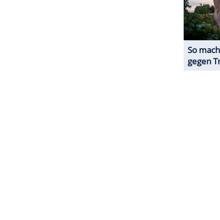
n einem bodenlangen schwarzen Kleid aus
ällige Kette mit Schmucksteinen.
ZURÜCK ZUR STARTS