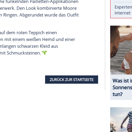
ppich. Am Mittwochabend wurden die 79.
 dabei waren Stars wie Greta Gerwig (39), Adam
h Schauspielerin Julianne Moore (61) erschien zur
zzo del Cinema. Dabei richteten sich alle Blicke
n einem transparenten Glitzerkleid mit passendem
en Body. Die funkelnden Pailletten-Applikationen
h an ein Feuerwerk. Den Look kombinierte Moore
f und großen Ringen. Abgerundet wurde das Outfit
nen Auftritt auf dem roten Teppich einen
nierte diesen mit einem weißen Hemd und einer