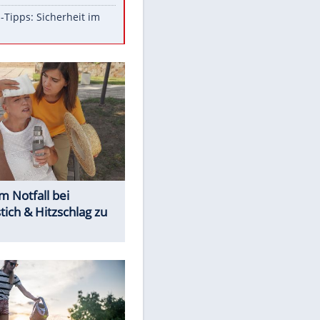
Aufruhr!
Was bei der Vogelfütterung
wirklich sinnvoll ist
Die schlimmsten Bad Boys der
Sportwelt
Im Zeitraffer: Die Entwicklung
des Lenkrades
So sollte man Ohren auf keinen
Fall reinigen
Experten-Tipps: Sicherheit im
Internet