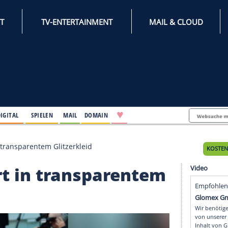
INTERNET
TV-ENTERTAINMENT
♥
IFESTYLE
DIGITAL
SPIELEN
MAIL
DOMAIN
geistert in transparentem Glitzerkleid
istert in transparent