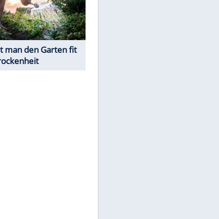
EITE
Was ist im Notfall bei
Sonnenstich & Hitzschlag zu
tun?