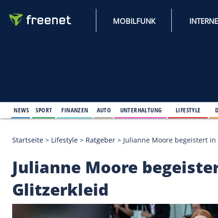
MOBILFUNK
NEWS
SPORT
FINANZEN
AUTO
UNTERHALTUNG
L
Startseite
>
Lifestyle
>
Ratgeber
>
Julianne Moore be
Julianne Moore bege