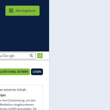
MAIL & CLOUD
Alle Angebote
KOSTENLOSE E-MAIL SICHERN
LOGIN
Video
Empfohlener externer Inhalt: