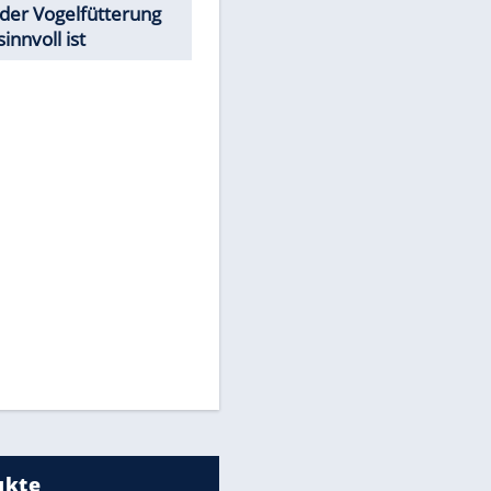
EITE
Todsünden im Restaurant
Was bei der Vogelfütterung
wirklich sinnvoll ist