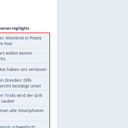
amjhud
Unsere Themen-Highlights
Obduktion: Kleinkind in Preetz
ertrank im Pool
Diese Stars wollen keinen
Nachwuchs