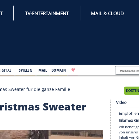
INTERNET
TV-ENTERTAINMENT
♥
IFESTYLE
DIGITAL
SPIELEN
MAIL
DOMAIN
Ugly Christmas Sweater für die ganze Familie
ly Christmas Sweater