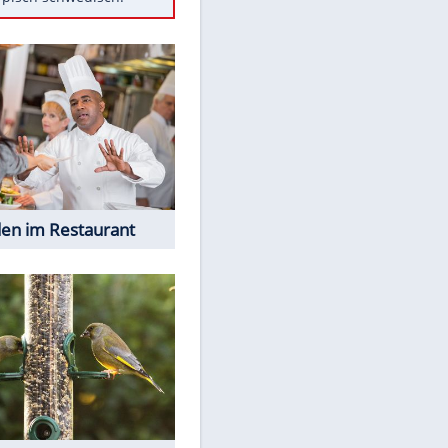
Diese Autos haben uns verlassen
Randale in Dresden: DFB-
Bundesgericht bestätigt Urteil
Mit diesen Tricks wird der Grill
ruckzuck sauber
So nutzt man alte Smartphones
sinnvoll
Das ist typisch schwedisch!