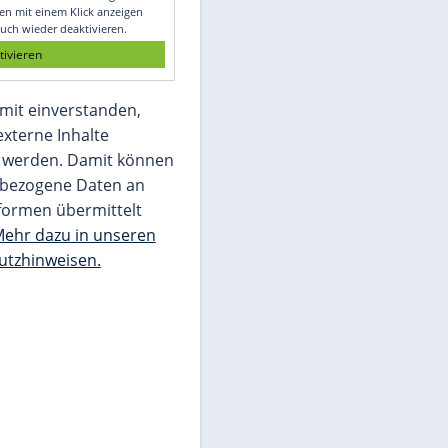
Glomex GmbH
Wir benötigen Ihre Zustimmung, um den
von unserer Redaktion eingebundenen
Inhalt von Glomex GmbH anzuzeigen. Sie
können diesen mit einem Klick anzeigen
lassen und auch wieder deaktivieren.
jetzt aktivieren
Ich bin damit einverstanden,
dass mir externe Inhalte
angezeigt werden. Damit können
personenbezogene Daten an
Drittplattformen übermittelt
werden.
Mehr dazu in unseren
Datenschutzhinweisen.