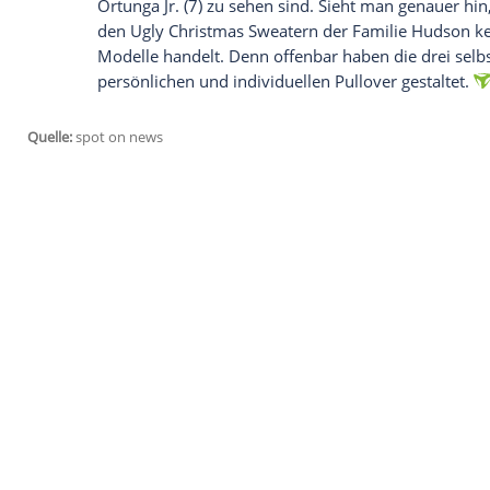
Der Hype um Ugly Christmas Sweater sch
haben. Auch vor Sängerin und Schauspie
machte die Begeisterung für die bunten 
Motiven nicht halt. Sie kleidete nicht nur
Ein Foto davon postete sie
auf ihrem Ins
Auf Clipfish können Sie sich Musik von 
"Die ganze Familie fertig für die Ugly S
auf dem auch ihr Freund
David Otunga
(
Ortunga Jr. (7) zu sehen sind. Sieht man
den Ugly Christmas Sweatern der Famili
Modelle handelt. Denn offenbar haben di
persönlichen und individuellen Pullover g
Quelle:
spot on news