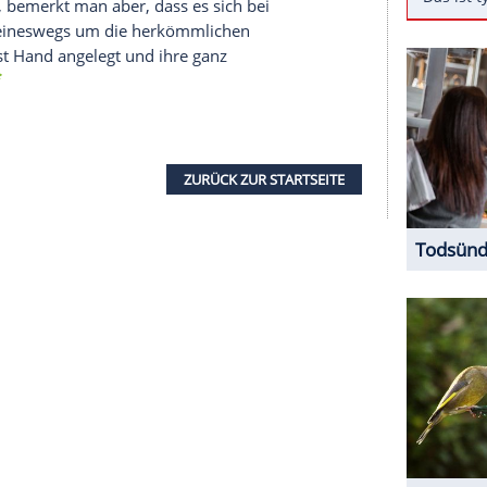
eint 2016 einen neuen Höhepunkt erreicht zu
lerin
Jennifer Hudson
(35, "Sex and the City")
und kitschigen Pullover mit weihnachtlichen
 sich, sondern gleich ihre ganze Familie damit ein.
tagram-Account
.
Jennifer Hudson anhören
weater Party", kommentierte sie das Gruppenfoto,
36) und der gemeinsame Sohn David Daniel
 genauer hin, bemerkt man aber, dass es sich bei
e
Hudson
keineswegs um die herkömmlichen
e drei selbst Hand angelegt und ihre ganz
estaltet.