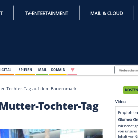
INTERNET
TV-ENTERTAINMENT
♥
IFESTYLE
DIGITAL
SPIELEN
MAIL
DOMAIN
lischer Mutter-Tochter-Tag auf dem Bauernmarkt
cher Mutter-Tochter-T