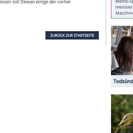
 Freitag hatte sie gemeinsam mit ihrem Vater
ch gebackener Single, am Sonntag besuchte sie mit
auernmärkte
von
Los Angeles
. Sowohl
Mutter
als
merkleider.
brille
mit XXL-Gläsern, eine beige
nd zarten
Goldschmuck
kombiniert. Ihren
lerin dazu offen.
die beiden ihre Zeit auf dem Markt nicht nur mit
. Währenddessen soll
Dewan
einige der vorher
ZURÜCK ZUR STARTS