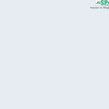
Services
Börse
Jobbörse
Spritpreis aktuell
Wetter
Ferientermine
Partnersuche
Online Angebote
freenet Mobilfunk
freenet Video
freenet TV
freenet Mobile
freenet Internet
klarmobil
freenet Energy
carmada.de