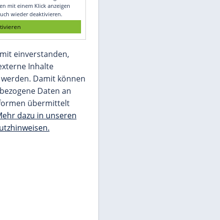
Glomex GmbH
Wir benötigen Ihre Zustimmung, um den
von unserer Redaktion eingebundenen
Inhalt von Glomex GmbH anzuzeigen. Sie
können diesen mit einem Klick anzeigen
lassen und auch wieder deaktivieren.
jetzt aktivieren
Ich bin damit einverstanden,
dass mir externe Inhalte
angezeigt werden. Damit können
personenbezogene Daten an
Drittplattformen übermittelt
werden.
Mehr dazu in unseren
Datenschutzhinweisen.