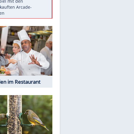
Die größten Mythen über
Medikamente
Braunschweig nach Kantersieg in
Magdeburg an der Spitze
Vorsicht: Diese 17 Dinge hassen
Katzen
Illegales Asphalt-Kartell muss
Mio-Strafe zahlen
Memo-Spiel mit den
meistverkauften Arcade-
Maschinen
EITE