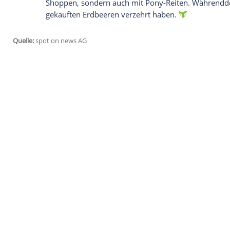
"Magic Mike") ziemlich gut zu gehen. Am
ihren ersten Red-Carpet-Auftritt als fris
ihrer Tochter Everly (4) einen der vielen
B
auch Tochter trugen dabei geblümte Som
Dewan
hatte zu ihrem
Outfit
eine
Sonnen
Umhängetasche, beige Wickelsandalen u
glänzend braunen Bob trug die Schauspie
Laut dem
Portal
"Daily Mail"
verbrachten 
Shoppen, sondern auch mit Pony-Reiten
gekauften Erdbeeren verzehrt haben.
Quelle:
spot on news AG