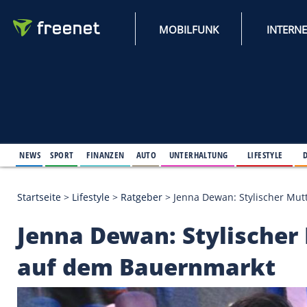
MOBILFUNK
NEWS
SPORT
FINANZEN
AUTO
UNTERHALTUNG
L
Startseite
>
Lifestyle
>
Ratgeber
>
Jenna Dewan: Sty
Jenna Dewan: Stylis