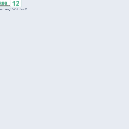
Entertainment
F
Cartoons
Spiele
D
Einbürgerungstest
Videos
f
Führerscheintest
Wissens-Quiz
f
Promi-Quiz
Witze
f
K
freenet
Kundenservice
Gender-Hinweis
Barrierefreiheitserklärung
Presse
Impressum
Mediadaten
Datenschutz
Karriere
Datenschutzmanager
Vertragskündigung