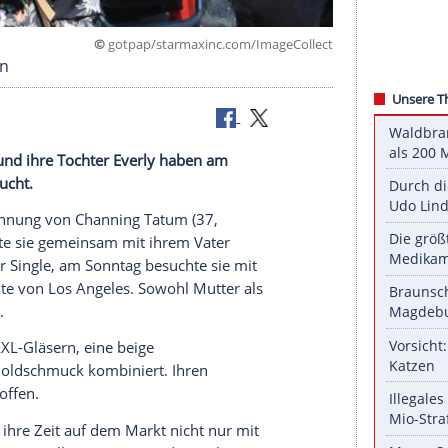
©
gotpap/starmaxinc.com/ImageC
Pony-Reiten
nna Dewan
und ihre Tochter Everly haben am
Angeles
besucht.
nach der
Trennung
von
Channing Tatum
(37,