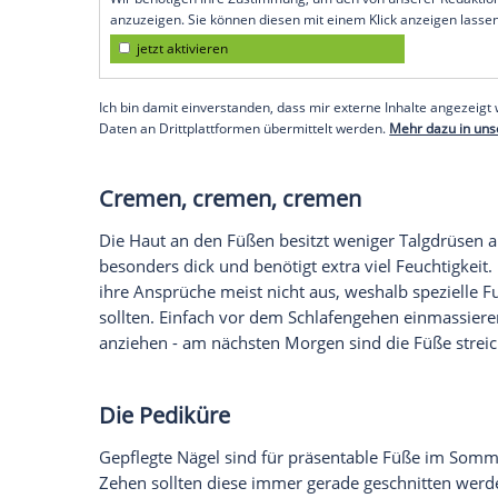
Hornhaut
ist aber gleichzeitig eine
Schutz
nicht zu großzügig entfernen sollten.
Warzen und Hühneraugen adé
Da es verschiedene Arten von Warzen gib
sollte grundsätzlich ein Hautarzt oder e
lästigen Auswüchse oftmals einfach durc
Sie auch spezielle Lösungen, mit denen 
Hühneraugen sollte ein Blick vom Profi
sowohl für Warzen als auch Hühneraugen
Säure
enthalten, muss das
Pflaster
geziel
verrutschen.
Empfohlener externer Inhalt:
Glomex GmbH