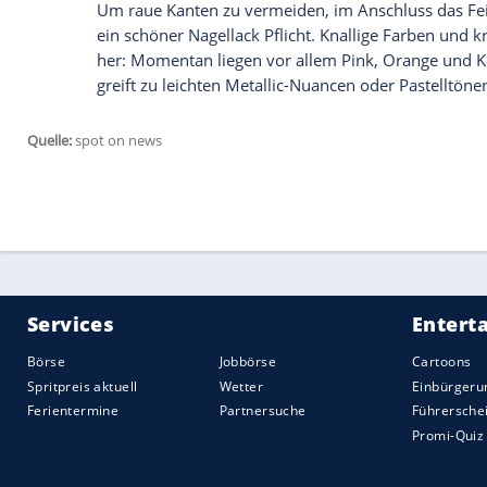
Wir benötigen Ihre Zustimmung, um den von un
anzuzeigen. Sie können diesen mit einem Klick a
jetzt aktivieren
Ich bin damit einverstanden, dass mir externe In
Daten an Drittplattformen übermittelt werden.
Meh
Cremen, cremen, cremen
Die Haut an den Füßen besitzt weniger Ta
besonders dick und benötigt extra viel
Fe
ihre Ansprüche meist nicht aus, weshalb
sollten. Einfach vor dem
Schlafengehen
e
anziehen - am nächsten Morgen sind die F