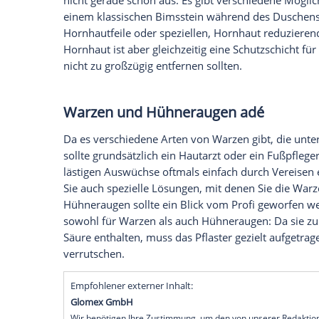
Instagram anzuzeigen. Sie können diesen mi
deaktivieren.
jetzt aktivieren
Ich bin damit einverstanden, dass mir extern
personenbezogene Daten an Drittplattformen
Datenschutzhinweisen.
Kampf der Hornhaut
Hornhaut ist nicht nur unangenehm, sie 
nicht gerade schön aus. Es gibt verschie
einem klassischen Bimsstein während de
Hornhautfeile oder speziellen,
Hornhaut