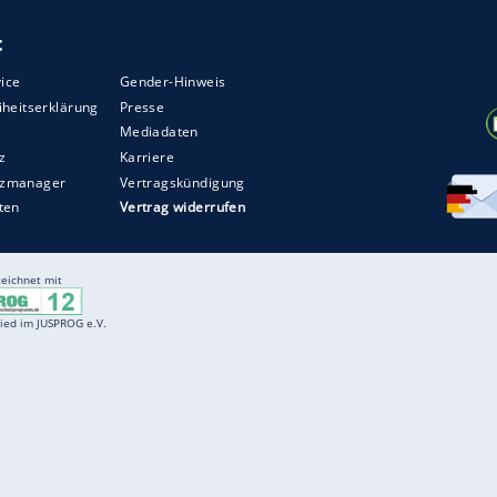
ße im
Sommer
natürlich unentbehrlich. An den
itten werden, da sie sonst einwachsen können.
uss das Feilen nicht vergessen. Für das
Finish
ist
Farben und kräftige Töne machen da besonders viel
ange
und
Koralle
im
Trend
. Wer es dezenter mag,
 Pastelltönen wie Rosé oder Nude.
ZURÜCK ZUR STARTS