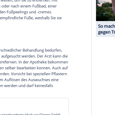
t einem Klick anzeigen lassen und auch wieder
e Inhalte angezeigt werden. Damit können
 übermittelt werden.
Mehr dazu in unseren
1 von 31
sieht in High Heels oder Riemchensandalen auch
dene Möglichkeiten, um sie zu entfernen: mit
s Duschens oder nach einem Fußbad, einer
reduzierenden Fußpeelings und -cremes.