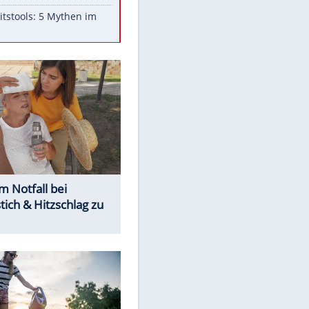
Aufruhr!
Was bei der Vogelfütterung
wirklich sinnvoll ist
Die schlimmsten Bad Boys der
Sportwelt
Im Zeitraffer: Die Entwicklung
des Lenkrades
Lebensmittel, die nicht schlecht
werden
Sicherheitstools: 5 Mythen im
Check