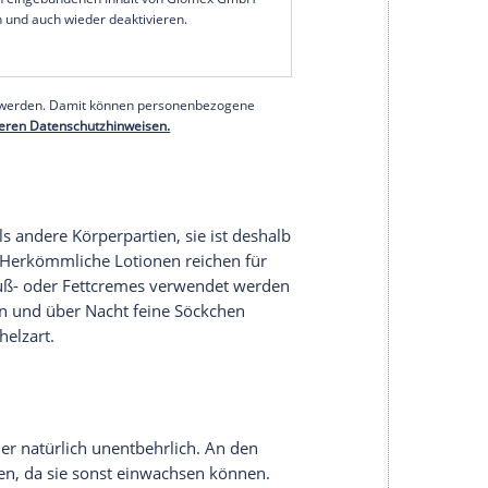
schicht
für empfindliche Füße, weshalb Sie sie
t, die unterschiedlicher
Behandlung
bedürfen,
in Fußpfleger aufgesucht werden. Der Arzt kann die
h Vereisen entfernen. In der
Apotheke
bekommen
Sie die Warzen selber bearbeiten können. Auch auf
 geworfen werden.
Vorsicht
bei speziellen Pflastern
: Da sie zum Auflösen des Auswuchses eine
t aufgetragen werden und darf keinesfalls