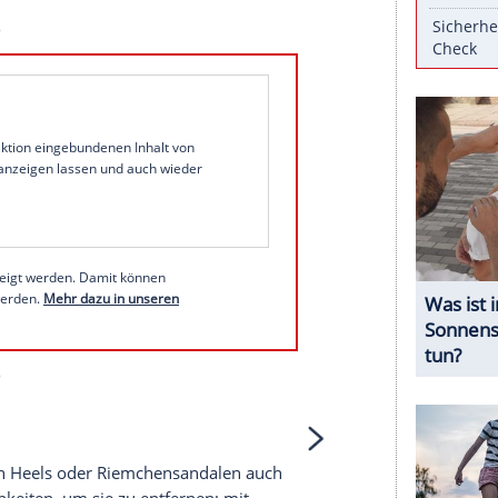
Füße gern in Szene: Verspielte Zehensandalen,
ußkettchen - das alles ist nur halb so schön,
Winter müssen die Füße erst einmal
 der Pediküre achten sollten
nstagram
1 von 31
 unserer Redaktion eingebundenen Inhalt von