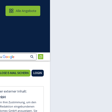
MAIL & CLOUD
Alle Angebote
KOSTENLOSE E-MAIL SICHERN
LOGIN
Video
Empfohlener externer Inhalt: