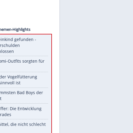
ion/AP
Unsere Themen-Highlights
Totes Kleinkind gefunden -
Fremdverschulden
ausgeschlossen
Diese Promi-Outfits sorgten für