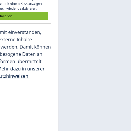
Glomex GmbH
Wir benötigen Ihre Zustimmung, um den
von unserer Redaktion eingebundenen
Inhalt von Glomex GmbH anzuzeigen. Sie
können diesen mit einem Klick anzeigen
lassen und auch wieder deaktivieren.
jetzt aktivieren
Ich bin damit einverstanden,
dass mir externe Inhalte
angezeigt werden. Damit können
personenbezogene Daten an
Drittplattformen übermittelt
werden.
Mehr dazu in unseren
Datenschutzhinweisen.