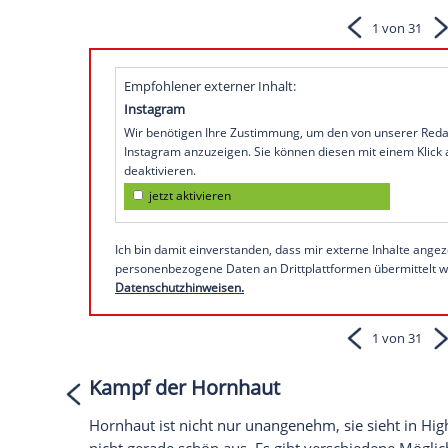
ausgiebigen Pflege widmen.
Im
Sommer
setzen wir vor allem unsere 
luftige High Heels, bunter
Nagellack
und F
wenn die
Pflege
nicht stimmt. Nach dem 
sommertauglich gemacht werden.
Bei
MyVideo
erfahren Sie, worauf Sie bei
So präsentiert sich Pink bei I
Empfohlener externer Inhalt:
Instagram
Wir benötigen Ihre Zustimmung, um den von