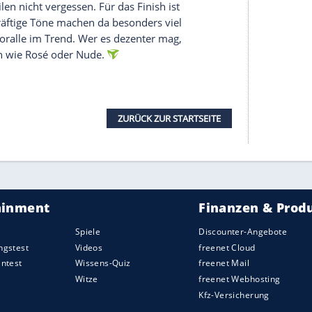
serer Redaktion eingebundenen Inhalt von Glomex GmbH
nzeigen lassen und auch wieder deaktivieren.
halte angezeigt werden. Damit können personenbezogene
r dazu in unseren Datenschutzhinweisen.
lgdrüsen als andere Körperpartien, sie ist deshalb
uchtigkeit
. Herkömmliche Lotionen reichen für
 spezielle Fuß- oder Fettcremes verwendet werden
inmassieren und über Nacht feine Söckchen
üße streichelzart.