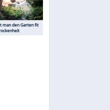
Was ist im Notfall bei
Sonnenstich & Hitzschlag zu
tun?