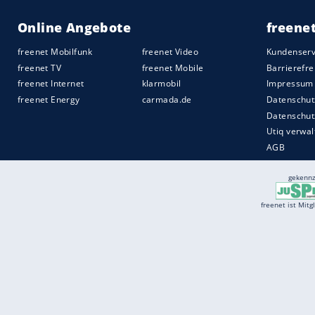
Die Pediküre
Gepflegte Nägel sind für präsentable Fü
Zehen sollten diese immer gerade geschn
Um raue
Kanten
zu vermeiden, im Anschl
ein schöner
Nagellack
Pflicht. Knallige 
her: Momentan liegen vor allem
Pink
,
Or
greift zu leichten Metallic-Nuancen oder
Quelle:
spot on news