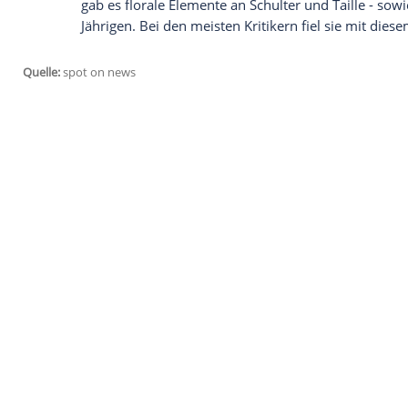
im positiven Sinn für Aufsehen. An der S
Mama in einem gemusterten ärmellosen Kl
untere, dunkle Teil der enganliegenden 
lief in einer Schleppe aus.
Mehr über Heidi Klum erfahren Sie in di
Auf dem roten Teppich der Oscar-Verleih
Marchesa aufgelaufen. Das halbdurchsicht
und Lila fiel gleich in mehreren Lagen 
gab es florale Elemente an Schulter und Ta
Jährigen. Bei den meisten Kritikern fiel 
Quelle:
spot on news