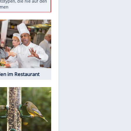
Diese TV-Legenden sind bis
heute unvergessen
Woran man Menschen mit
niedrigem EQ erkennt
Torlos gegen Kaiserslautern:
Stotterstart von Wolfsburg
Ist ein Vulkanausbruch in
Deutschland möglich?
5 VW-Prototypen, die nie auf den
Markt kamen
EITE