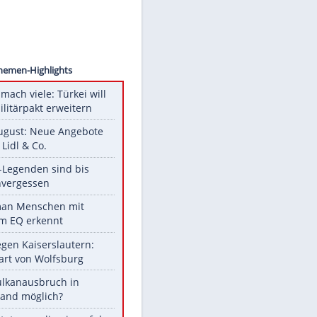
images
Unsere Themen-Highlights
Aus drei mach viele: Türkei will
neuen Militärpakt erweitern
Ab 10. August: Neue Angebote
bei ALDI, Lidl & Co.