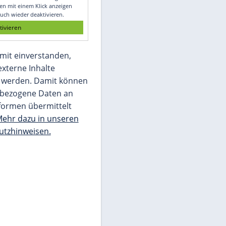
Glomex GmbH
Wir benötigen Ihre Zustimmung, um den
von unserer Redaktion eingebundenen
Inhalt von Glomex GmbH anzuzeigen. Sie
können diesen mit einem Klick anzeigen
lassen und auch wieder deaktivieren.
jetzt aktivieren
Ich bin damit einverstanden,
dass mir externe Inhalte
angezeigt werden. Damit können
personenbezogene Daten an
Drittplattformen übermittelt
werden.
Mehr dazu in unseren
Datenschutzhinweisen.