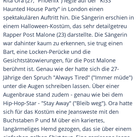
Rita Ora
(27, "
Phoenix
") legte auf der "KISS
Haunted House Party" in
London
einen
spektakulären Auftritt hin. Die Sängerin erschien in
einem Halloween-Kostüm, das sehr detailgetreu
Rapper Post Malone (23) darstellte. Die Sängerin
war dahinter kaum zu erkennen, sie trug einen
Bart, eine Locken-Perücke und die
Gesichtstätowierungen, für die Post Malone
berühmt ist. Genau wie der hatte sich die 27-
Jährige den Spruch "Always Tired" ("Immer müde")
unter die Augen schreiben lassen. Über einer
Augenbraue stand zudem - genau wie bei dem
Hip-Hop-Star - "Stay Away" ("Bleib weg").
Ora
hatte
sich für das Kostüm eine Jeansweste mit den
Buchstaben P und M über ein kariertes,
langärmeliges Hemd gezogen, das sie über einem