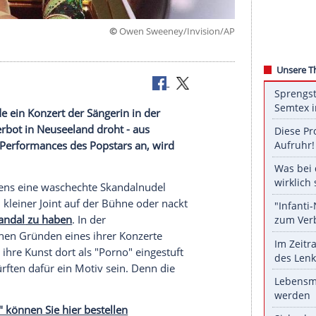
©
Owen Sweeney/Invis
Autos.
Zuletzt wurde ein Konzert der Sängerin in der
weiteres Verbot in Neuseeland droht - aus
ie Bühnen-Performances des Popstars an, wird