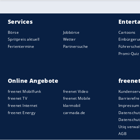
ausgiebig auf ihrem
Bühne
.-Auto.
Hommage an den King of Pop
Auch die typische Michael-Jackson-Pose is
Pom-Look greift sich "Geili Miley" gerne 
News"
erklärte sie bereits vor vier Jahre
Auch der
Weihnachtsmann
darf Hand an
Im Dezember letzten Jahres hatte
Cyrus
e
Outfits performte. Mit einem Tänzer, der
dabei in ziemlich skandalösen
Posen
abge
Sehen Sie die Fotos von Mileys heißer
Pe
Quelle:
spot on news