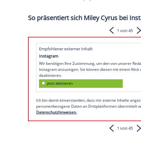
eben deutlich: Sex sells!
Miley Cyrus
(21,
"Bangerz"
) kann man gu
nennen: Egal, ob anzügliche Posts auf
In
im
Musikvideo
- "Geili Miley" ist
immer f
Dominikanischen Republik wurde jetzt a
abgesagt. Auch in
Neuseeland
droht ein
wird. Vor allem
Cyrus'
sexy
Bühne
.-Perf
sind meist weit entfernt von "jugendfrei"
Die
Dokumentation
"Miley Cyrus - Teenst
So präsentiert sich Miley Cyru