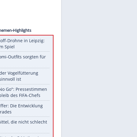
ion/AP
Unsere Themen-Highlights
Sprengstoff-Drohne in Leipzig:
Semtex im Spiel
Diese Promi-Outfits sorgten für
Aufruhr!