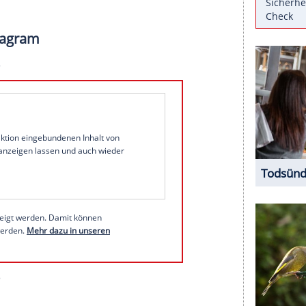
ten Gewissens eine waschechte
Skandalnudel
stagram
, ein kleiner
Joint
auf der
Bühne
oder nackt
ür einen
Skandal
zu haben
. In der
us moralischen Gründen eines ihrer Konzerte
Verbot
, weil ihre Kunst dort als "Porno" eingestuft
ormances dürften dafür ein Motiv sein. Denn die
.
ar Shocker" können Sie hier bestellen
s bei Instagram
1 von 45