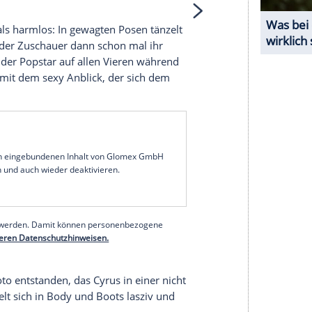
 unserer Redaktion eingebundenen Inhalt von
t einem Klick anzeigen lassen und auch wieder
e Inhalte angezeigt werden. Damit können
 übermittelt werden.
Mehr dazu in unseren
1 von 45
lles andere als harmlos: In gewagten
Posen
tänzelt
i bekommt der
Zuschauer
dann schon mal ihr