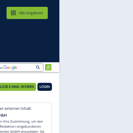
MAIL & CLOUD
Alle Angebote
KOSTENLOSE E-MAIL SICHERN
LOGIN
Video
Empfohlener externer Inhalt: