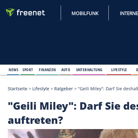
MOBILFUNK
NEWS
SPORT
FINANZEN
AUTO
UNTERHALTUNG
L
Startseite
>
Lifestyle
>
Ratgeber
>
"Geili Miley": Da
"Geili Miley": Darf 