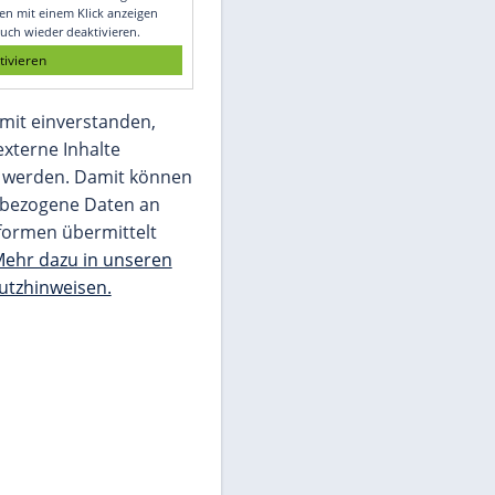
Glomex GmbH
Wir benötigen Ihre Zustimmung, um den
von unserer Redaktion eingebundenen
Inhalt von Glomex GmbH anzuzeigen. Sie
können diesen mit einem Klick anzeigen
lassen und auch wieder deaktivieren.
jetzt aktivieren
Ich bin damit einverstanden,
dass mir externe Inhalte
angezeigt werden. Damit können
personenbezogene Daten an
Drittplattformen übermittelt
werden.
Mehr dazu in unseren
Datenschutzhinweisen.