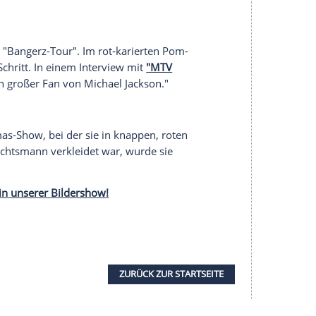
t kletterte der
Popstar
auf allen Vieren während
ierte dabei mit dem sexy Anblick, der sich dem
serer Redaktion eingebundenen Inhalt von Glomex GmbH
nzeigen lassen und auch wieder deaktivieren.
halte angezeigt werden. Damit können personenbezogene
r dazu in unseren Datenschutzhinweisen.
dt ist ein Foto entstanden, das
Cyrus
in einer nicht
ängerin räkelt sich in Body und Boots lasziv und