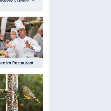
Was bei der Vogelfütterung
wirklich sinnvoll ist
"Infanti-No Go": Pressestimmen
zum Verbleib des FIFA-Chefs
Im Zeitraffer: Die Entwicklung
des Lenkrades
Lebensmittel, die nicht schlecht
werden
Sicherheitstools: 5 Mythen im
Check