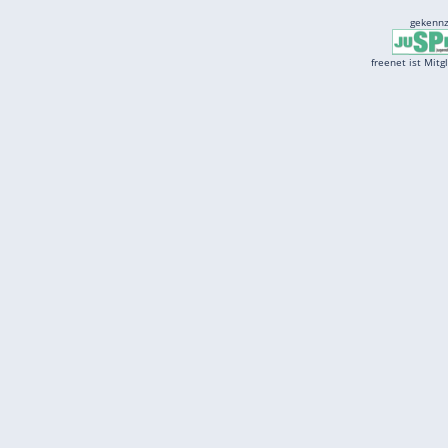
Services
Börse
Jobbörse
Spritpreis aktuell
Wetter
Ferientermine
Partnersuche
Online Angebote