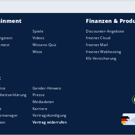
t Teil ihrer "Bangerz-Tour". Im rot-karierten Pom-
mal in den Schritt. In einem
Interview
mit
"MTV
n: "Ich bin ein großer Fan von
Michael Jackson
."
legen
ine Christmas-Show, bei der sie in knappen, roten
 als
Weihnachtsmann
verkleidet war, wurde sie
lichtet.
rformance
in unserer Bildershow!