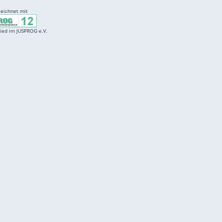
ZURÜCK ZUR STARTS
Entertainment
F
Cartoons
Spiele
D
Einbürgerungstest
Videos
f
Führerscheintest
Wissens-Quiz
f
Promi-Quiz
Witze
f
K
freenet