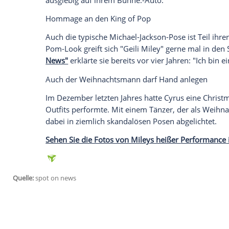
blankes
Hinterteil
zu sehen. Anfang Augus
eines Konzerts über ein Auto und provoz
Publikum bot.
Empfohlener externer Inhalt:
Glomex GmbH
Wir benötigen Ihre Zustimmung, um den von un
anzuzeigen. Sie können diesen mit einem Klick a
jetzt aktivieren
Ich bin damit einverstanden, dass mir externe In
Daten an Drittplattformen übermittelt werden.
Meh
Laszives Geräkel
Bei der selben Show in einer anderen Sta
minder verführerischen Pose zeigt. Die S