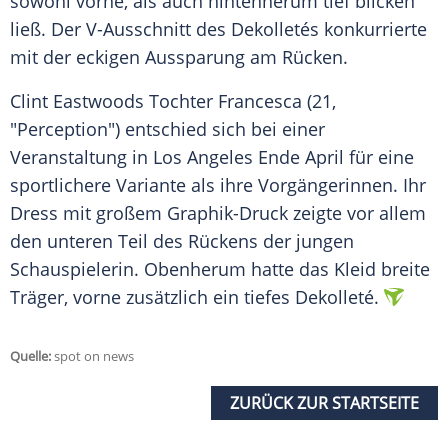
sowohl vorne, als auch hintenherum tief blicken
ließ. Der V-Ausschnitt des
Dekolletés
konkurrierte
mit der eckigen
Aussparung
am Rücken.
Clint Eastwoods Tochter Francesca (21,
"Perception") entschied sich bei einer
Veranstaltung in
Los Angeles
Ende April für eine
sportlichere Variante als ihre Vorgängerinnen. Ihr
Dress
mit großem Graphik-Druck zeigte vor allem
den unteren Teil des Rückens der jungen
Schauspielerin. Obenherum hatte das
Kleid
breite
Träger, vorne zusätzlich ein tiefes
Dekolleté
.
Quelle:
spot on news
ZURÜCK ZUR STARTSEITE