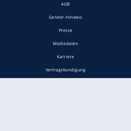
AGB
Gender-Hinweis
Presse
Mediadaten
Karriere
Vertragskündigung
Vertrag widerrufen
gekennzeichnet mit
freenet ist Mitglied im JUSPROG e.V.