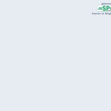
Services
Börse
Jobbörse
Spritpreis aktuell
Wetter
Ferientermine
Partnersuche
Online Angebote
freenet Mobilfunk
freenet Video
freenet TV
freenet Mobile
freenet Internet
klarmobil
freenet Energy
carmada.de