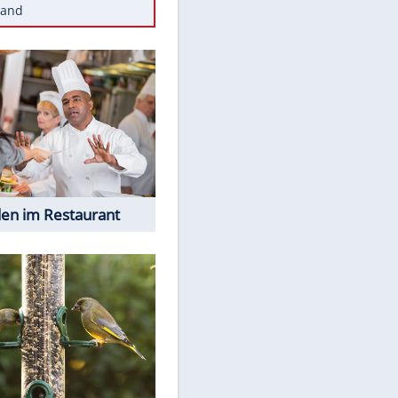
Diese Autos haben uns verlassen
Reese entschuldigt sich bei Fans:
"Tut mir aufrichtig leid"
Mit diesen Tricks wird der Grill
ruckzuck sauber
So nutzt man alte Smartphones
sinnvoll
Diese traumhaften Orte liegen in
Deutschland