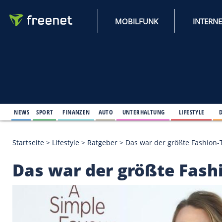
MOBILFUNK
NEWS
SPORT
FINANZEN
AUTO
UNTERHALTUNG
L
Startseite
>
Lifestyle
>
Ratgeber
>
Das war der größ
Das war der größte 