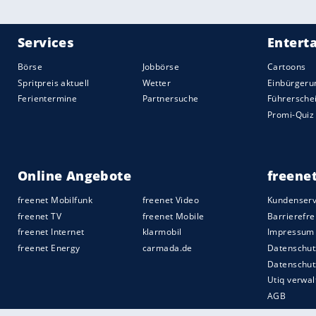
war. Es war ein übergroßer Herrenanzug, g
weinen. In diesem Anzug fühlte ich, wer i
wurde klar, was ich heute Abend sagen 
In ihrer Rede machte
Lady Gaga
auf die 
aufmerksam und offenbarte, dass sie selb
leiden hatte. "Als Überlebende von sexu
Unterhaltungsindustrie, als Frau, die im
sagen, als Frau, die mit chronischen Schm
Alter konditioniert wurde, Männern zuzu
beschlossen, dass ich mir die Macht zur
Quelle:
spot on news AG