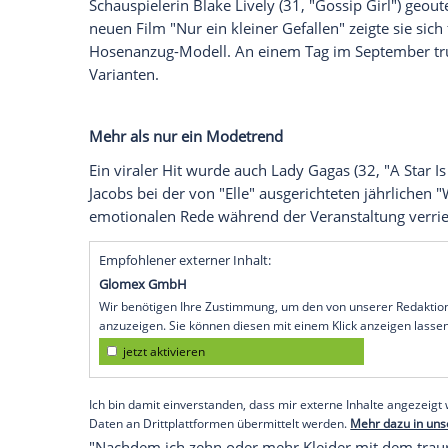
Power-Frauen in
Hollywood
, der Musikb
den Hosenanzug! Ein Trend, der nach d
erscheint.
Laut der Fashion-Plattform "Lyst"
, die je
waren die Hosenzüge einer der fünf grö
Promis gesetzt und verfolgt wurden. Onl
Ensembles offenbar um fast 90 Prozent.
Als einer der größten prominenten Fans 
Schauspielerin
Blake Lively
(31, "
Gossip G
neuen Film "Nur ein kleiner Gefallen" zeig
Hosenanzug-Modell. An einem Tag im Sep
Varianten.
Mehr als nur ein
Modetrend