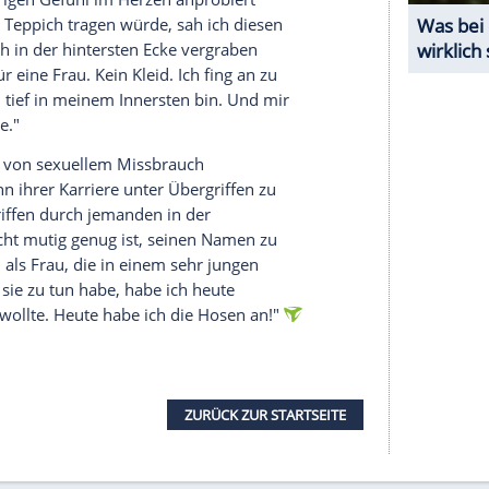
2, "A Star Is Born") Oversize-Anzug von Marc
 jährlichen "Women in
Hollywood
"-Gala. In einer
ng verriet sie, was hinter dem Outfit steckte:
serer Redaktion eingebundenen Inhalt von Glomex GmbH
nzeigen lassen und auch wieder deaktivieren.
halte angezeigt werden. Damit können personenbezogene
r dazu in unseren Datenschutzhinweisen.
t dem traurigen Gefühl im Herzen anprobiert
f dem roten Teppich tragen würde, sah ich diesen
 und heimlich in der hintersten Ecke vergraben