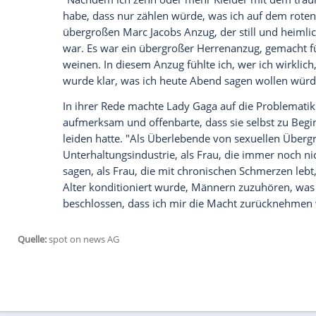
Ein viraler Hit wurde auch Lady Gagas (3
Jacobs bei der von "Elle" ausgerichteten
emotionalen Rede während der Veranstaltu
Empfohlener externer Inhalt:
Glomex GmbH
Wir benötigen Ihre Zustimmung, um den von un
anzuzeigen. Sie können diesen mit einem Klick a
jetzt aktivieren
Ich bin damit einverstanden, dass mir externe In
Daten an Drittplattformen übermittelt werden.
Meh
"Nachdem ich zehn oder mehr Kleider mi
habe, dass nur zählen würde, was ich au
übergroßen
Marc Jacobs
Anzug, der still