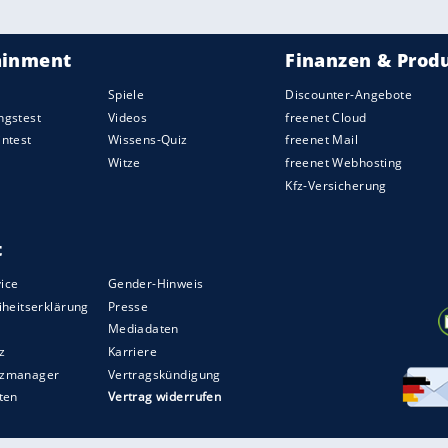
emacht für eine Frau. Kein Kleid. Ich fing an zu
ch wirklich, tief in meinem Innersten bin. Und mir
wollen würde."
Problematik von sexuellem Missbrauch
st zu Beginn ihrer Karriere unter Übergriffen zu
ellen Übergriffen durch jemanden in der
mer noch nicht mutig genug ist, seinen Namen zu
erzen lebt, als Frau, die in einem sehr jungen
hören, was sie zu tun habe, habe ich heute
ücknehmen wollte. Heute habe ich die Hosen an!"
ZURÜCK ZUR STARTS