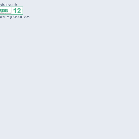
Entertainment
F
Cartoons
Spiele
D
Einbürgerungstest
Videos
f
Führerscheintest
Wissens-Quiz
f
Promi-Quiz
Witze
f
K
freenet
Kundenservice
Gender-Hinweis
Barrierefreiheitserklärung
Presse
Impressum
Mediadaten
Datenschutz
Karriere