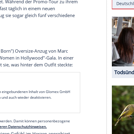
ranche und der Fashion-Szene einigen zu können:
er #MeToo-Bewegung und Time's up nur logisch
des Jahr ihren "Year in Fashion"-Bericht herausgibt,
ßten
Modetrends
, die in diesem Jahr von den
ine stiegen die Suchanfragen nach den schicken
hatte sich im Laufe des Jahres Hollywood-
irl
") geoutet. Während der Promo-Tour zu ihrem
te sie sich fast täglich in einem neuen
tember trug sie sogar gleich fünf verschiedene