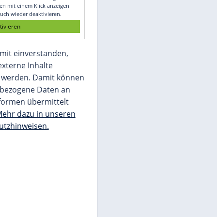
Glomex GmbH
Wir benötigen Ihre Zustimmung, um den
von unserer Redaktion eingebundenen
Inhalt von Glomex GmbH anzuzeigen. Sie
können diesen mit einem Klick anzeigen
lassen und auch wieder deaktivieren.
jetzt aktivieren
Ich bin damit einverstanden,
dass mir externe Inhalte
angezeigt werden. Damit können
personenbezogene Daten an
Drittplattformen übermittelt
werden.
Mehr dazu in unseren
Datenschutzhinweisen.