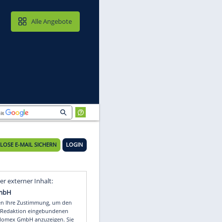
MAIL & CLOUD
Alle Angebote
KOSTENLOSE E-MAIL SICHERN
LOGIN
Video
Empfohlener externer Inhalt: