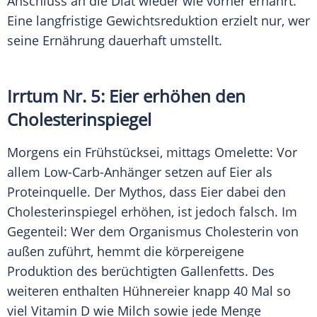
Anschluss an die
Diät
wieder wie vorher ernährt.
Eine langfristige
Gewichtsreduktion
erzielt nur, wer
seine
Ernährung
dauerhaft umstellt.
Irrtum Nr. 5: Eier erhöhen den
Cholesterinspiegel
Morgens ein
Frühstücksei
, mittags Omelette: Vor
allem Low-Carb-Anhänger setzen auf Eier als
Proteinquelle
. Der
Mythos
, dass Eier dabei den
Cholesterinspiegel
erhöhen, ist jedoch falsch. Im
Gegenteil: Wer dem Organismus Cholesterin von
außen zuführt, hemmt die körpereigene
Produktion des berüchtigten Gallenfetts. Des
weiteren enthalten Hühnereier knapp 40 Mal so
viel
Vitamin D
wie Milch sowie jede Menge