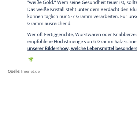
Bereits tausende von Jahren vor der west
zum Würzen von Speisen sondern auch
beispielsweise Fleisch genutzt und war e
Auch im römischen Reich war
Salz
noch s
den Händen hielt und den Mineralstoff sog
zu ihrem Sold in Münzen ein sogenanntes
entstand der Begriff "Salär", der Lohn od
Trotz der heutigen, niedrigen Preis nen
"weiße Gold." Wem seine Gesundheit teuer
Das weiße Kristall steht unter dem Verda
können täglich nur 5-7 Gramm verarbeit
Gramm ausreichend.
Wer oft Fertiggerichte, Wurstwaren oder 
empfohlene Höchstmenge von 6 Gram