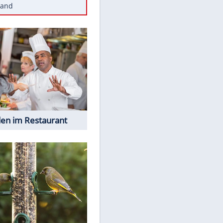
Diese Autos haben uns verlassen
Reese entschuldigt sich bei Fans:
"Tut mir aufrichtig leid"
Mit diesen Tricks wird der Grill
ruckzuck sauber
So nutzt man alte Smartphones
sinnvoll
Diese traumhaften Orte liegen in
Deutschland