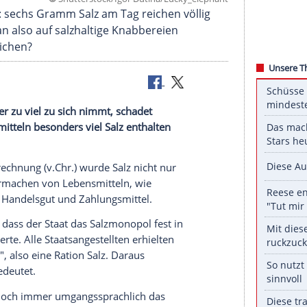
©
Shutterstock/Igor Dutina/Lucky_el
sich einig: sechs Gramm Salz am Tag reichen völl
Sollte man also auf salzhaltige Knabbereien
üplan streichen?
en, doch wer zu viel zu sich nimmt, schadet
hen Lebensmitteln besonders viel Salz enthalten