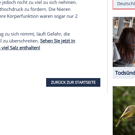
lichen Zeitrechnung (
v.Chr
.) wurde
Salz
nicht nur
 zum Haltbarmachen von
Lebensmitteln
, wie
in beliebtes Handelsgut und Zahlungsmittel.
o wertvoll, dass der Staat das Salzmonopol fest in
ar besteuerte. Alle Staatsangestellten erhielten
 "Salarium", also eine Ration
Salz
. Daraus
er Gehalt bedeutet.
nt man
Salz
noch immer umgangssprachlich das
 ist, sollte jedoch nicht zu viel zu sich nehmen.
cht den Bluthochdruck zu fördern. Die Nieren
en. Für unsere Körperfunktion wären sogar nur 2
Knabberzeug zu sich nimmt, läuft Gefahr, die
m
Salz
schnell zu überschreiten.
Sehen Sie jetzt in