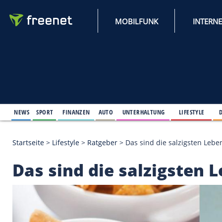
MOBILFUNK
NEWS
SPORT
FINANZEN
AUTO
UNTERHALTUNG
L
Startseite
>
Lifestyle
>
Ratgeber
>
Das sind die salz
Das sind die salzigs