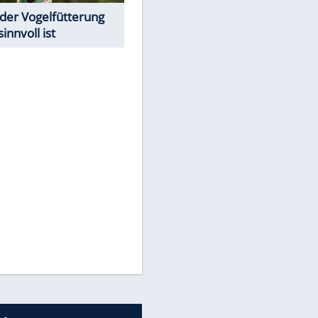
Todsünden im Restaurant
EITE
Was bei der Vogelfütterung
wirklich sinnvoll ist