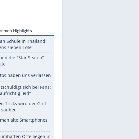
ephant
ig
Unsere Themen-Highlights
Schüsse an Schule in Thailand:
mindestens sieben Tote
Das machen die "Star Search"-
Stars heute