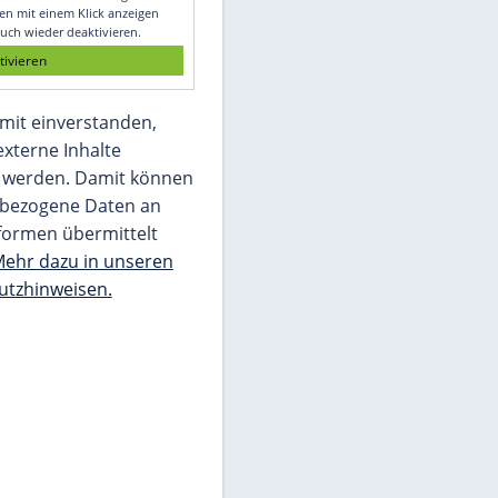
Glomex GmbH
Wir benötigen Ihre Zustimmung, um den
von unserer Redaktion eingebundenen
Inhalt von Glomex GmbH anzuzeigen. Sie
können diesen mit einem Klick anzeigen
lassen und auch wieder deaktivieren.
jetzt aktivieren
Ich bin damit einverstanden,
dass mir externe Inhalte
angezeigt werden. Damit können
personenbezogene Daten an
Drittplattformen übermittelt
werden.
Mehr dazu in unseren
Datenschutzhinweisen.