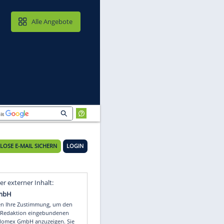
MAIL & CLOUD
Alle Angebote
KOSTENLOSE E-MAIL SICHERN
LOGIN
Video
Empfohlener externer Inhalt: