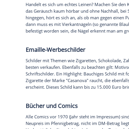
vorhanden.
Nymphenburg
, Symbol: kön
Krone
.
Ludwigsburg
, Symbol:
Krone
mit 
Platten
Hier muss zwischen
Vinyl
. und Schelllac
und biegsamer als Schelllack. Schellack i
Gewicht her schwerer als
Vinyl
. Viel brin
einen Wert von 0,50 bis 1 Euro pro
Platt
Platten
der Comedian Harmonists schrille
geben. Violinsonaten von Bach der Inter
Interpreten Mainardi liegen im vierstellige
unbekannter und seltener die
Platte
, des
Ölgemälde