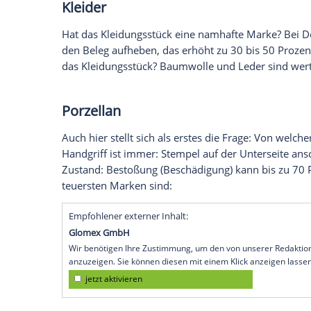
mehr gebraucht werden. Manchmal verst
kann ich als Laie erkennen, ob ein
Gegen
Nachrichtenagentur spot on news hat b
Jährige gehört zu den "RTL II-Trödelprof
Schatz
bergen konnten. Anlässlich des gr
bei
RTL
II) verrät
Schulte
hier seine wertvo
Ein stylischer Flohmarkt nur für Frauen?
Kleider
Hat das
Kleidungsstück
eine namhafte Ma
den Beleg aufheben, das erhöht zu 30 bis
das Kleidungsstück?
Baumwolle
und Leder