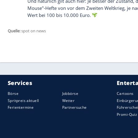
Handelt es sich um echtes Leinen? Mache
das Geräusch kaum hörbar und ohne Nachh
hingegen, hört es sich an, als ob man geg
dann muss es mit Vierkantnägeln (so ge
befestigt worden sein, die Nägel erkenn
Emaille-Werbeschilder
Schilder mit Themen wie Zigaretten,
Sch
besten verkaufen. Ebenfalls zu beachten g
Schriftschilder. Ein Highlight: Bauchiges
Zigarette der Marke "Casanova" raucht, di
erscheint. Dieses Schild kann bis zu 15.