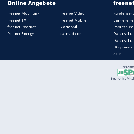
Bücher und Comics
Alle Comics vor 1970 (Jahr steht im Impr
Neupreis im Pfennigbetrag, nicht im DM-B
Und natürlich gilt auch hier: Je besser de
Mouse"-Hefte von vor dem Zweiten Weltkr
Wert bei 100 bis 10.000 Euro.
Quelle:
spot on news
Services