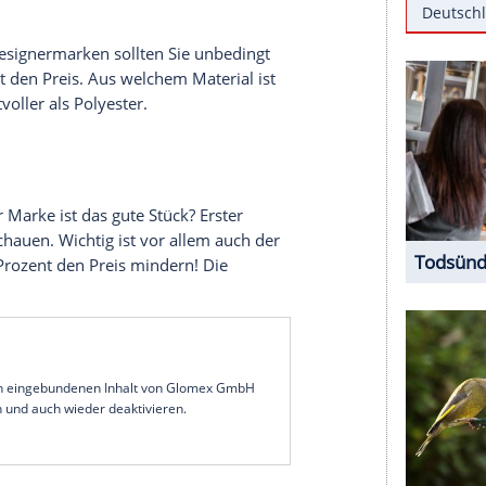
ecken sich hier sogar ganze
Schätze
. Doch wie
stand
wirklich wertvoll ist? Die
eim Experten
Otto Schulte
nachgefragt. Der 39-
is", die in über 600 Einsätzen schon so manchen
oßen "Trödeltags" am Sonntag (17. April, ab 16:10
llsten Tipps.
 Mehr dazu sehen Sie in diesem Clipfish-Video
rke? Bei Designermarken sollten Sie unbedingt
 50 Prozent den Preis. Aus welchem Material ist
 sind wertvoller als Polyester.