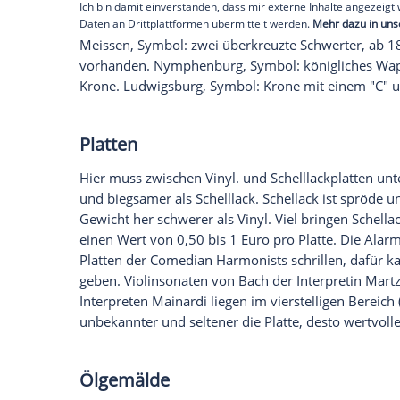
Porzellan
Auch hier stellt sich als erstes die Frage
Handgriff ist immer: Stempel auf der Un
Zustand: Bestoßung (Beschädigung) kann 
teuersten Marken sind:
Empfohlener externer Inhalt:
Glomex GmbH
Wir benötigen Ihre Zustimmung, um den von un
anzuzeigen. Sie können diesen mit einem Klick a
jetzt aktivieren
Ich bin damit einverstanden, dass mir externe In
Daten an Drittplattformen übermittelt werden.
Meh
Meissen, Symbol: zwei überkreuzte Schwe