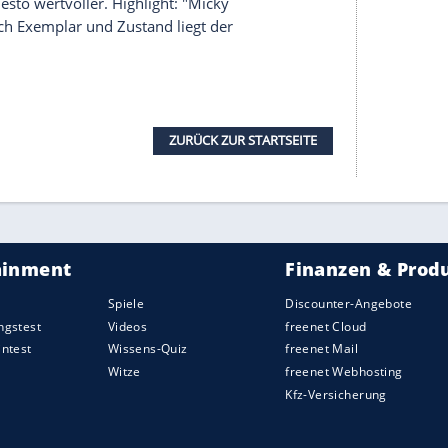
n Sie den Klopftest: Wenn man dagegen klopft ist
all, bei Synthetik (Indiz für Fälschung)
en einen Pappkarton klopft. Ist das Bild antik,
nannte Blauköpfe oder Polsternägel) am Rahmen
t man am großen und flachen Kopf.
okolade
, Zahn- und Mundpflege lassen sich am
ilt: Motivschilder sind wertvoller als reine
 Schild mit folgendem Motiv: Hund, der eine
e ebenfalls als Schriftzug auf dem Schild
000 Euro bringen.