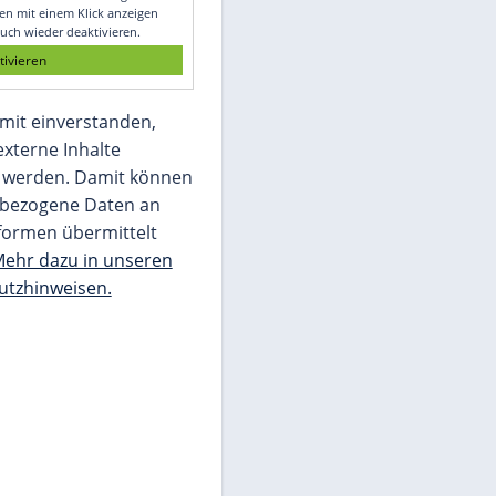
Glomex GmbH
Wir benötigen Ihre Zustimmung, um den
von unserer Redaktion eingebundenen
Inhalt von Glomex GmbH anzuzeigen. Sie
können diesen mit einem Klick anzeigen
lassen und auch wieder deaktivieren.
jetzt aktivieren
Ich bin damit einverstanden,
dass mir externe Inhalte
angezeigt werden. Damit können
personenbezogene Daten an
Drittplattformen übermittelt
werden.
Mehr dazu in unseren
Datenschutzhinweisen.