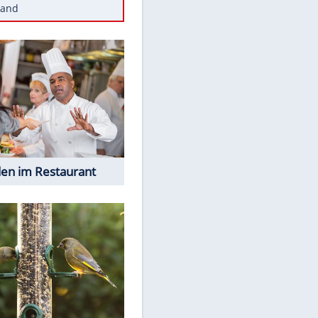
Diese Autos haben uns verlassen
Reese entschuldigt sich bei Fans:
"Tut mir aufrichtig leid"
Mit diesen Tricks wird der Grill
ruckzuck sauber
So nutzt man alte Smartphones
sinnvoll
Diese traumhaften Orte liegen in
Deutschland