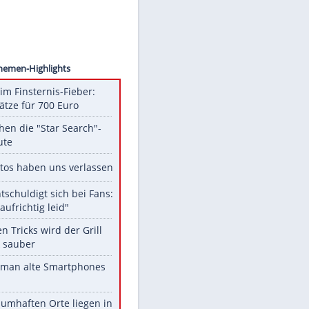
ngold
Unsere Themen-Highlights
Spanien im Finsternis-Fieber:
Balkonplätze für 700 Euro
Das machen die "Star Search"-
Stars heute