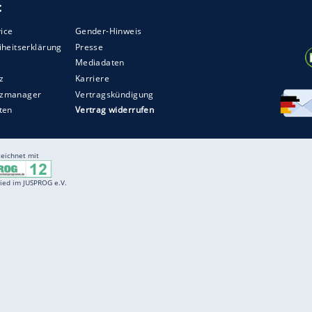
essum) sind interessant, vor allem wenn der
etrag liegt. Besonders wertvoll sind Erstauflagen.
r Zustand, desto wertvoller. Highlight: "Micky
ieg, je nach Exemplar und Zustand liegt der
ZURÜCK ZUR STARTS
Entertainment
F