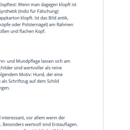
igliches Wappen.
Frankenthal
, Symbol: königliche
einem "C" und einem gespiegelten "C".
kplatten unterschieden werden.
Vinyl
ist flexibler
st spröde und sehr leicht zerbrechlich, aber vom
gen Schellackplatten nicht ein, i.d.R. nur noch
e
. Die Alarmglocken sollten bei Raritäten wie den
n, dafür kann es zwischen 800 bis 1.000 Euro
pretin Martzy und Cellosonaten von Bach des
n Bereich (1.000 bis 4.000 Euro). Es gilt: je
to wertvoller.