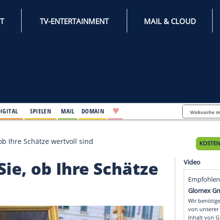
INTERNET
TV-ENTERTAINMENT
♥
IFESTYLE
DIGITAL
SPIELEN
MAIL
DOMAIN
kennen Sie, ob Ihre Schätze wertvoll sind
nen Sie, ob Ihre Schät