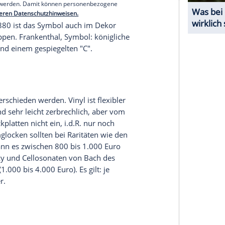
: Von welcher Marke ist das gute Stück? Erster
terseite anschauen.
Wichtig
ist vor allem auch der
bis zu 70 Prozent den Preis mindern! Die
serer Redaktion eingebundenen Inhalt von Glomex GmbH
nzeigen lassen und auch wieder deaktivieren.
halte angezeigt werden. Damit können personenbezogene
r dazu in unseren Datenschutzhinweisen.
rter, ab 1880 ist das
Symbol
auch im Dekor