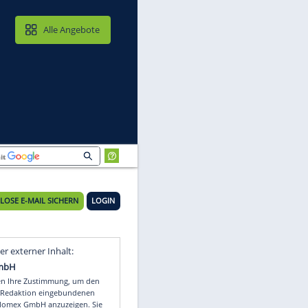
MAIL & CLOUD
Alle Angebote
KOSTENLOSE E-MAIL SICHERN
LOGIN
Video
Empfohlener externer Inhalt: