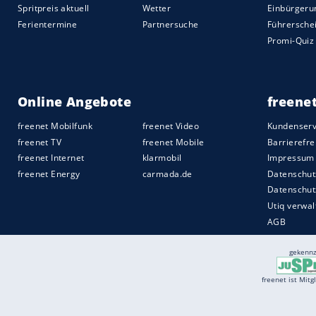
Behandlung
abgelehnt werden. Liegt ein
berücksichtigen.
Kosten und Versicherung
Die Kosten für
Rettungseinsätze
übernehm
Krankenkassen
. Das gilt sowohl für geset
Rettungswagen
ohne medizinische Notwen
Rechnung
gestellt werden.
Quelle:
spot on news GmbH