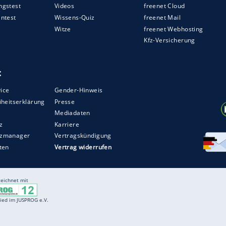
e
Patientenverfügung
vor, ist diese zu
en in akuten Notfällen in der Regel die
zlich als auch privat Versicherte. Wird jedoch ein
digkeit gerufen, können Kosten privat in
ZURÜCK ZUR STARTS