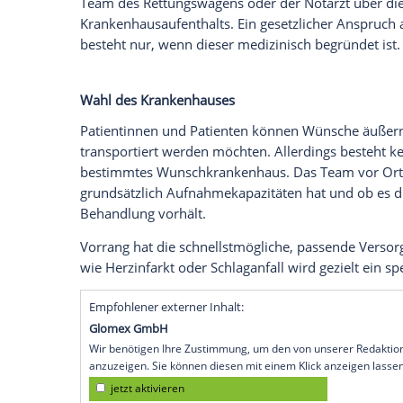
Ein Notfall ist immer eine
Ausnahmesitua
sich für viele Betroffene und Angehörige 
Patientin oder Patient? Die wichtigsten P
Anspruch auf schnelle Hilfe
Jede
Person
, die den
Notruf
112 wählt, ha
Rettungsmittel. Die Leitstelle entscheide
Krankenwagen
geschickt wird und ob ein 
Team des
Rettungswagens
oder der Notar
Krankenhausaufenthalts. Ein gesetzliche
besteht nur, wenn dieser medizinisch beg
Wahl des Krankenhauses