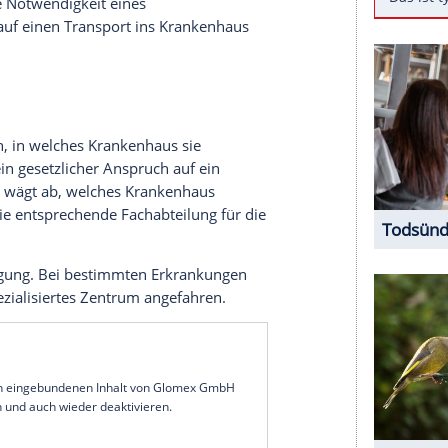
tion
. Wenn der
Rettungsdienst
gerufen wird, stellt
die Frage: Welche Rechte habe ich eigentlich als
unkte im Überblick.
t grundsätzlich Anspruch auf ein geeignetes
t dabei vorab, ob ein
Rettungswagen
oder ein
Notarzt erforderlich ist. Vor Ort entscheidet das
zt über die Notwendigkeit eines
r Anspruch auf einen
Transport
ins
Krankenhaus
ründet ist.