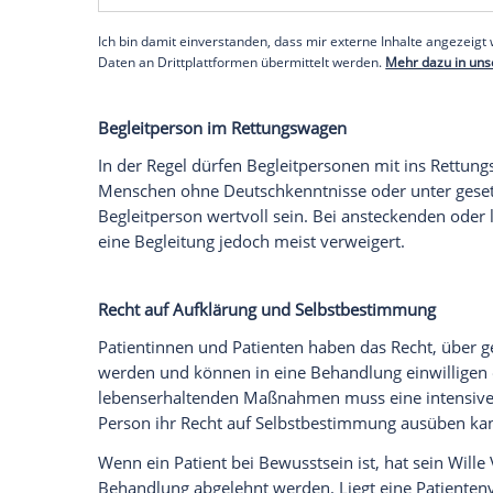
Patientinnen und Patienten können Wün
transportiert werden möchten. Allerdings
bestimmtes Wunschkrankenhaus. Das Te
grundsätzlich Aufnahmekapazitäten hat u
Behandlung
vorhält.
Vorrang hat die schnellstmögliche, pass
wie
Herzinfarkt
oder
Schlaganfall
wird gez
Empfohlener externer Inhalt:
Glomex GmbH
Wir benötigen Ihre Zustimmung, um den von un
anzuzeigen. Sie können diesen mit einem Klick a
jetzt aktivieren
Ich bin damit einverstanden, dass mir externe In
Daten an Drittplattformen übermittelt werden.
Meh