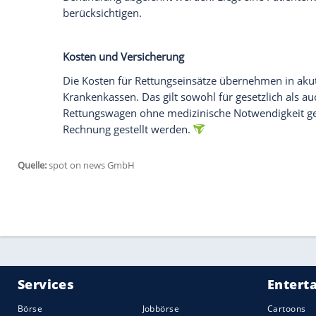
Begleitperson im Rettungswagen
In der Regel dürfen Begleitpersonen mit 
Menschen
ohne Deutschkenntnisse oder 
Begleitperson
wertvoll sein. Bei anstec
eine
Begleitung
jedoch meist verweigert.
Recht auf
Aufklärung
und Selbstbestimm
Patientinnen und Patienten haben das R
werden und können in eine
Behandlung
lebenserhaltenden Maßnahmen muss ein
Person
ihr Recht auf Selbstbestimmung 
Wenn ein Patient bei Bewusstsein ist, hat