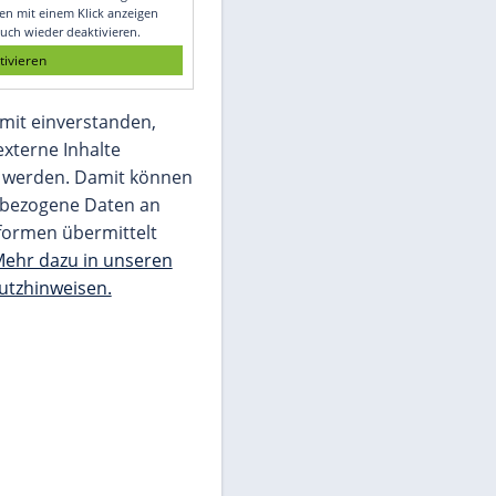
Glomex GmbH
Wir benötigen Ihre Zustimmung, um den
von unserer Redaktion eingebundenen
Inhalt von Glomex GmbH anzuzeigen. Sie
können diesen mit einem Klick anzeigen
lassen und auch wieder deaktivieren.
jetzt aktivieren
Ich bin damit einverstanden,
dass mir externe Inhalte
angezeigt werden. Damit können
personenbezogene Daten an
Drittplattformen übermittelt
werden.
Mehr dazu in unseren
Datenschutzhinweisen.