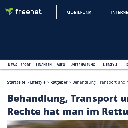
MOBILFUNK
NEWS
SPORT
FINANZEN
AUTO
UNTERHALTUNG
L
Startseite
>
Lifestyle
>
Ratgeber
>
Behandlung, Tran
Behandlung, Transpo