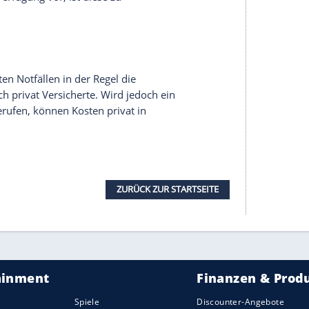
ins Rettungsmittel. Besonders bei Kindern,
unter gesetzlicher
Betreuung
kann eine
kenden oder lebensbedrohlichen
Erkrankungen
wird
ung
echt, über geplante Maßnahmen aufgeklärt zu
einwilligen oder diese ablehnen. Auch bei
e intensive
Aufklärung
erfolgen, damit jede
ausüben kann.
 sein Wille
Vorrang
- beispielsweise kann eine