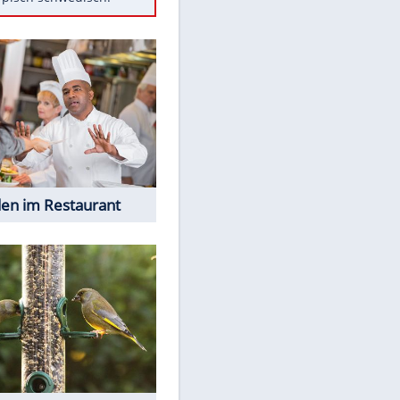
Diese Autos haben uns verlassen
Randale in Dresden: DFB-
Bundesgericht bestätigt Urteil
Mit diesen Tricks wird der Grill
ruckzuck sauber
So nutzt man alte Smartphones
sinnvoll
Das ist typisch schwedisch!