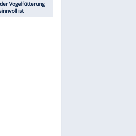
Todsünden im Restaurant
Was bei der Vogelfütterung
wirklich sinnvoll ist