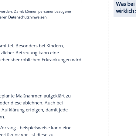
sche äußern, in welches
Krankenhaus
sie
 besteht kein gesetzlicher Anspruch auf ein
am vor Ort wägt ab, welches
Krankenhaus
nd ob es die entsprechende Fachabteilung für die
ende
Versorgung
. Bei bestimmten
Erkrankungen
ielt ein spezialisiertes Zentrum angefahren.
serer Redaktion eingebundenen Inhalt von Glomex GmbH
nzeigen lassen und auch wieder deaktivieren.
halte angezeigt werden. Damit können personenbezogene
r dazu in unseren Datenschutzhinweisen.