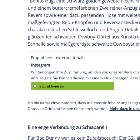
Bad Bunny (32) hat sich den Auftakt der
lassen. In der ersten Reihe der Schiapar
Rapper Platz - und stahl in einem doppelr
Der warme Gelbton gilt als Trendfarbe de
Zum auffälligen Anzug kombinierte der M
Stil sowie einen goldenen Ohrring und e
Labels
wird der Look von Benito Antonio
heißt, detailliert beschrieben:
"Benito trägt eine schwarz-golden gewe
und einem buttercremefarbenen Zweireih
Revers sowie einer dazu passenden Hose 
maßgefertigten Bijou-Knöpfen und Reversa
charakteristischen Schlüsselloch- und Au
glänzenden schwarzen Cowboy-Gürtel aus
Schnalle sowie maßgefertigte schwarze C