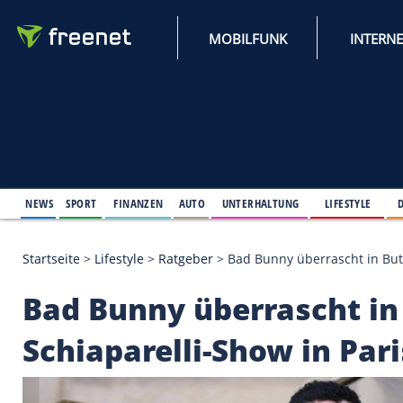
MOBILFUNK
NEWS
SPORT
FINANZEN
AUTO
UNTERHALTUNG
L
Startseite
>
Lifestyle
>
Ratgeber
>
Bad Bunny überras
Bad Bunny überrasch