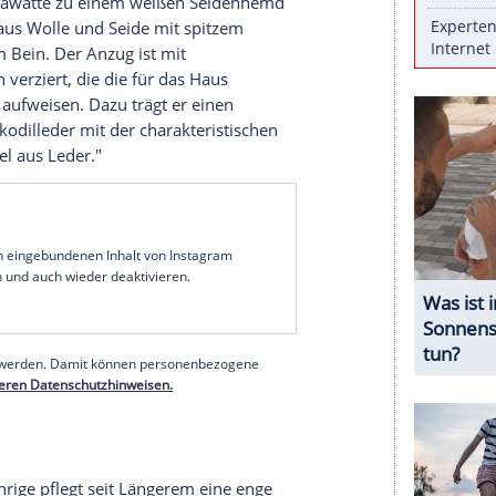
 Haute Couture Week in Paris nicht entgehen
elli-Show nahm der puerto-ricanische Sänger und
eihigen Anzug in Buttergelb fast allen die Show.
r Saison.
usiker Krawatte, Gürtel und Stiefel im Western-
ine Sonnenbrille.
Auf der Instagram-Seite des
 Martínez Ocasio, wie der Puerto-Ricaner gebürtig
bte Flecht-Krawatte zu einem weißen Seidenhemd
er-Anzug aus Wolle und Seide mit spitzem
mit weitem Bein. Der Anzug ist mit
nsteckern verziert, die die für das Haus
gen-Details aufweisen. Dazu trägt er einen
 Kunstkrokodilleder mit der charakteristischen
owboystiefel aus Leder."