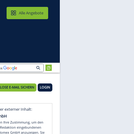
MAIL & CLOUD
Alle Angebote
KOSTENLOSE E-MAIL SICHERN
LOGIN
Video
Empfohlener externer Inhalt: