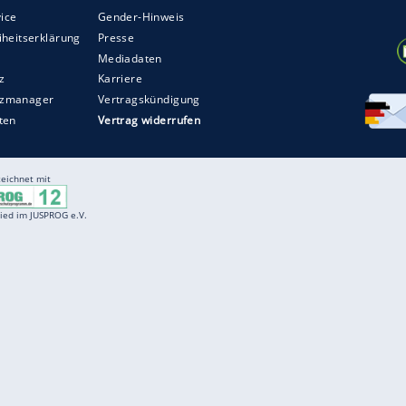
r dazu in unseren Datenschutzhinweisen.
 Haus ist seit jeher für seinen surrealistischen,
oseberry zählen inzwischen Stars wie Nicole
 den Kundinnen. Für Bad Bunny dürfte der gelbe
hen von Schiaparelli gewesen sein.
ZURÜCK ZUR STARTS
Entertainment
F
Cartoons
Spiele
D