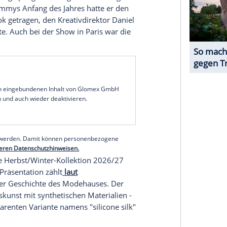
erer Redaktion eingebundenen Inhalt von Instagram
nzeigen lassen und auch wieder deaktivieren.
halte angezeigt werden. Damit können personenbezogene
r dazu in unseren Datenschutzhinweisen.
 Der 32-Jährige pflegt seit Längerem eine enge
Bei den Grammys Anfang des Jahres hatte er den
-Herrenlook getragen, den Kreativdirektor Daniel
orfen hatte. Auch bei der Show in Paris war die