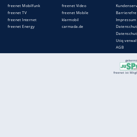
Daten an Drittplattformen übermittelt werden.
Meh
Das 1927 von Elsa Schiaparelli gegründete
avantgardistischen Stil bekannt. Unter R
Kidman, Demi Moore und Kylie Jenner zu
Auftritt in Paris kaum der letzte im Zeic
Quelle:
spot on news GmbH
Services
Börse
Jobbörse