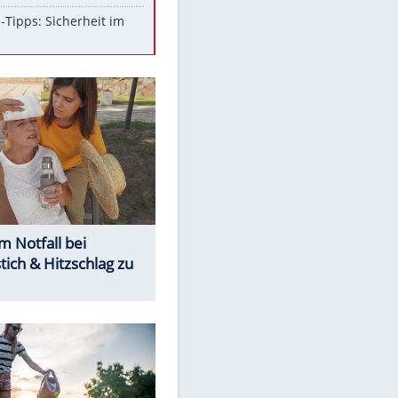
Aufruhr!
Was bei der Vogelfütterung
wirklich sinnvoll ist
Die schlimmsten Bad Boys der
Sportwelt
Im Zeitraffer: Die Entwicklung
des Lenkrades
So sollte man Ohren auf keinen
Fall reinigen
Experten-Tipps: Sicherheit im
Internet