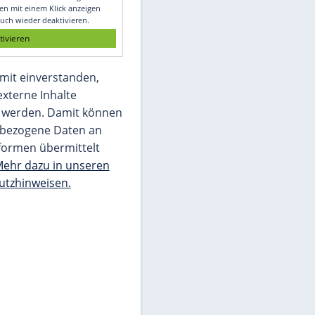
Glomex GmbH
Wir benötigen Ihre Zustimmung, um den
von unserer Redaktion eingebundenen
Inhalt von Glomex GmbH anzuzeigen. Sie
können diesen mit einem Klick anzeigen
lassen und auch wieder deaktivieren.
jetzt aktivieren
Ich bin damit einverstanden,
dass mir externe Inhalte
angezeigt werden. Damit können
personenbezogene Daten an
Drittplattformen übermittelt
werden.
Mehr dazu in unseren
Datenschutzhinweisen.