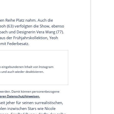
.
serer Redaktion eingebundenen Inhalt von Glomex GmbH
nzeigen lassen und auch wieder deaktivieren.
halte angezeigt werden. Damit können personenbezogene
r dazu in unseren Datenschutzhinweisen.
 stellte seine Herbst/Winter-Kollektion 2026/27
rund"). Die Präsentation zählt
laut
ellsten in der Geschichte des Modehauses. Der
-Handwerkskunst mit synthetischen Materialien -
n, halbtransparenten Variante namens "silicone silk"