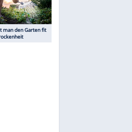
Was ist im Notfall bei
Sonnenstich & Hitzschlag zu
tun?