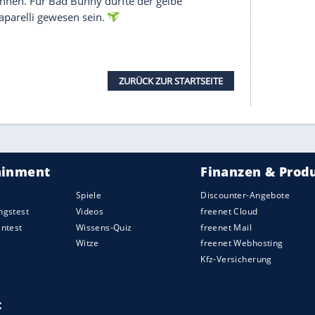
r in der ersten Reihe Platz nahm. Auch die
Michelle Yeoh (63) verfolgten die Show, ebenso
tylist Law Roach und Designerin Vera Wang (77).
Federblazer
aus der Frühjahrskollektion, Yeoh
warzes Kleid mit Federbesatz.
erer Redaktion eingebundenen Inhalt von Instagram
nzeigen lassen und auch wieder deaktivieren.
halte angezeigt werden. Damit können personenbezogene