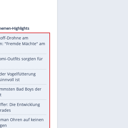
timage
Unsere Themen-Highlights
Sprengstoff-Drohne am
Flughafen: "Fremde Mächte" am
Werk?
Diese Promi-Outfits sorgten für