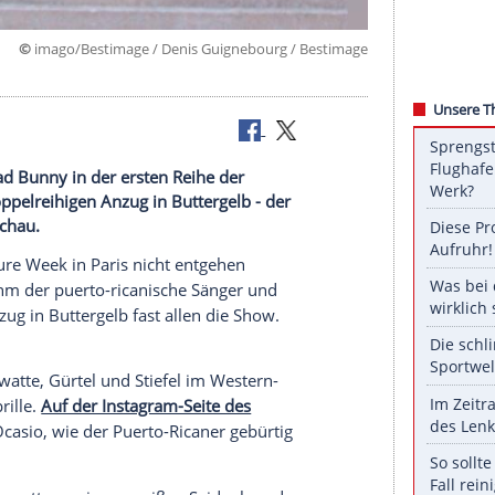
©
imago/Bestimage / Denis Guignebourg / Bes
aris hat Bad Bunny in der ersten Reihe der
In einem doppelreihigen Anzug in Buttergelb - der
vielen die Schau.