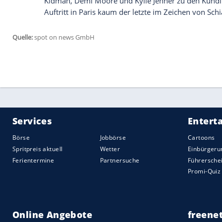
Prominente erste Reihe
Bad Bunny war nicht der einzige Star, de
Schauspielerinnen Emma Corrin (30) und 
wie "Vogue"-Chefin Anna Wintour (76), S
Corrin erschien in einem futuristischen 
entschied sich für ein schulterfreies sch
Empfohlener externer Inhalt:
Instagram
Wir benötigen Ihre Zustimmung, um den von uns
anzuzeigen. Sie können diesen mit einem Klick a
jetzt aktivieren
Ich bin damit einverstanden, dass mir externe In