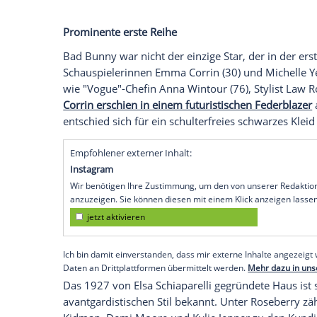
Handschrift des Designers unverkennbar
Empfohlener externer Inhalt:
Glomex GmbH
Wir benötigen Ihre Zustimmung, um den von un
anzuzeigen. Sie können diesen mit einem Klick a
jetzt aktivieren
Ich bin damit einverstanden, dass mir externe In
Daten an Drittplattformen übermittelt werden.
Meh
Roseberry, der das Haus seit 2019 leitet,
unter den Titel "The Abyss" (Dt. "Der Abg
"TheIndustry.fashion"
zu den experiment
Designer kombinierte klassische Couture
darunter Silikon, das er zu einer leichte
(Dt. "Silikon Seide") weiterentwickelt hat.