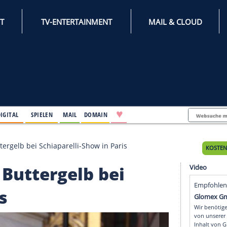
INTERNET
TV-ENTERTAINMENT
♥
IFESTYLE
DIGITAL
SPIELEN
MAIL
DOMAIN
cht in Buttergelb bei Schiaparelli-Show in Paris
t in Buttergelb bei