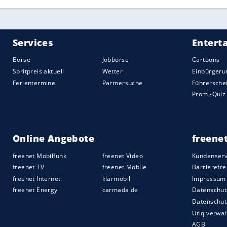
Angelegenheiten wie beispielsweise das
Smartphone.
Betroffene mit Schlafproblemen sollten i
Behandlung begeben, anstatt sich selbst
Medikamenten einzudecken. Zu groß ist d
Die Krankenkasse
DAK
hat für Betroffene
eingerichtet. Unter der Telefonnummer 
Tipps rund um das Thema Schlaf und
Sch
Sehen Sie jetzt in unserer Bildershow di
Quelle:
freenet.de