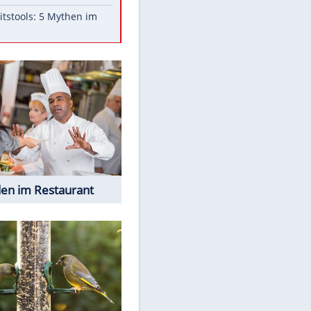
Aufruhr!
Was bei der Vogelfütterung
wirklich sinnvoll ist
"Infanti-No Go": Pressestimmen
zum Verbleib des FIFA-Chefs
Im Zeitraffer: Die Entwicklung
des Lenkrades
Lebensmittel, die nicht schlecht
werden
Sicherheitstools: 5 Mythen im
Check