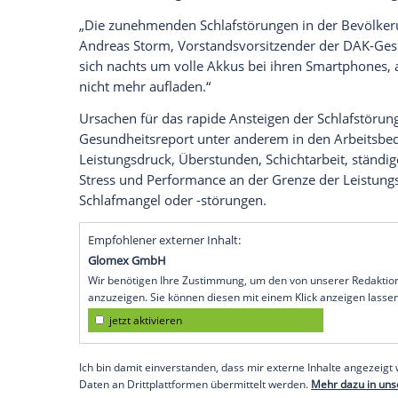
Schlaf-Studie der
DAK
in 2010 sind die
S
zwischen 35 und 65 Jahren um 66 Prozen
Arbeitnehmer betroffen, was hochgerechn
Menschen sind.
Unter der besonders schweren Schlaf-Kra
Arbeitnehmer. Die häufigsten Symptome b
Durchschlafstörungen, schlechte Schlafq
Tagesmüdigkeit und Erschöpfung. Nur wen
behandeln und greifen lieber zu nicht ver
„Die zunehmenden
Schlafstörungen
in de
Andreas Storm
, Vorstandsvorsitzender
sich nachts um volle Akkus bei ihren Sma
nicht mehr aufladen.“
Ursachen für das rapide Ansteigen der
S