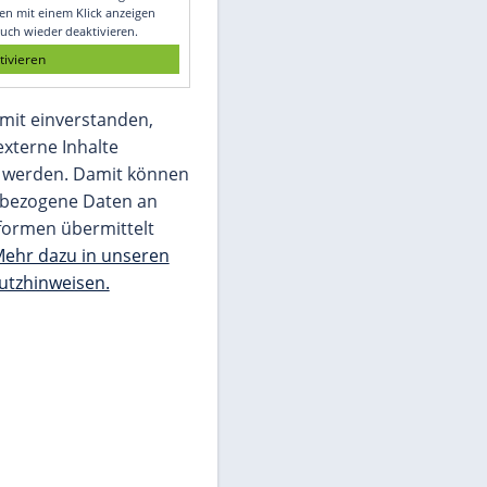
Glomex GmbH
Wir benötigen Ihre Zustimmung, um den
von unserer Redaktion eingebundenen
Inhalt von Glomex GmbH anzuzeigen. Sie
können diesen mit einem Klick anzeigen
lassen und auch wieder deaktivieren.
jetzt aktivieren
Ich bin damit einverstanden,
dass mir externe Inhalte
angezeigt werden. Damit können
personenbezogene Daten an
Drittplattformen übermittelt
werden.
Mehr dazu in unseren
Datenschutzhinweisen.