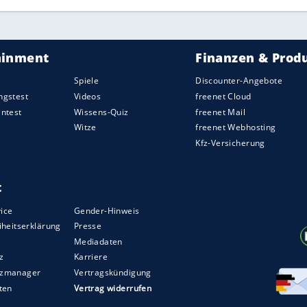
 Schreiben von E-Mails am Computer oder
n jedem Fall einen Arzt aufsuchen und sich in
ständig bei der nächsten Apotheke mit
ie Gefahr von Schlafmitteln abhängig zu werden.
 extra eine Schlaf-Beratung per Hotline
040/ 325 325 805 geben Mediziner Hinweise und
lafstörung
.
e 10 besten Tipps für einen gesunden Schlaf!
ZURÜCK ZUR STARTS