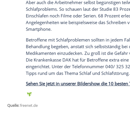
Gesundheitsreport unter anderem in den
Leistungsdruck, Überstunden, Schichtarbe
Stress und Performance an der Grenze der
Schlafmangel oder -störungen.
Empfohlener externer Inhalt:
Glomex GmbH
Wir benötigen Ihre Zustimmung, um den von un
anzuzeigen. Sie können diesen mit einem Klick a
jetzt aktivieren
Ich bin damit einverstanden, dass mir externe In
Daten an Drittplattformen übermittelt werden.
Meh
Aber auch die Arbeitnehmer selbst begün
Schlafproblems. So schauen laut der Stu
Einschlafen noch Filme oder Serien. 68 P