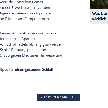
 Arbeitsbedingungen. Starker Termin- und
it, ständige Erreichbarkeit auch nach Feierabend,
 Leistungsfähigkeit gelten als Risikofaktoren für
serer Redaktion eingebundenen Inhalt von Glomex GmbH
nzeigen lassen und auch wieder deaktivieren.
halte angezeigt werden. Damit können personenbezogene
r dazu in unseren Datenschutzhinweisen.
stigen teilweise die Entstehung eines
die 83 Prozent der
Erwerbstätigen
vor dem
rozent erledigen spät abends noch private