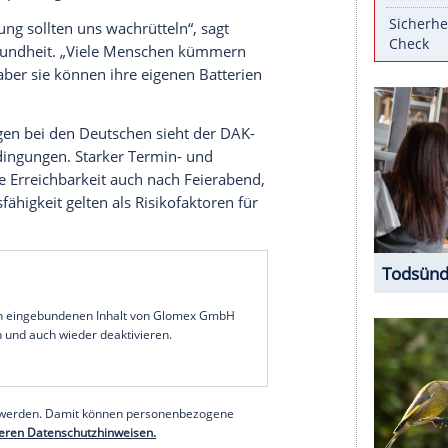
chlafstörungen
bei
Erwerbstätigen
im Alter
t angestiegen. Somit sind rund 80 Prozent der
et auf die Bevölkerung ca. 34 Millionen
nkheit Insomnie leidet etwa jeder 10.
ei dieser Krankheit sind Ein- und
ualität durch ständiges Aufwachen,
ige Betroffene lassen sich jedoch ärztlich
schreibungspflichtigen Schlafmitteln.
r Bevölkerung sollten uns wachrütteln“, sagt
 der DAK-Gesundheit. „Viele Menschen kümmern
rtphones, aber sie können ihre eigenen Batterien
chlafstörungen
bei den Deutschen sieht der DAK-