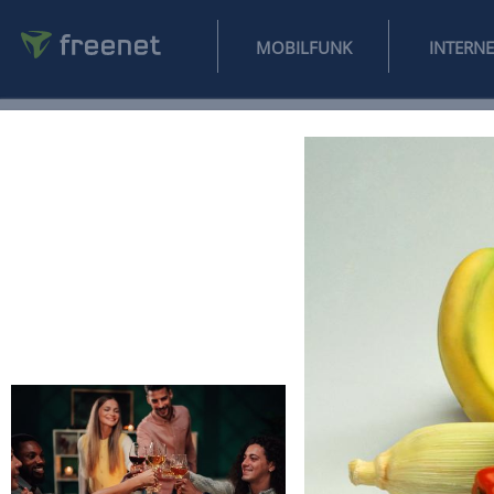
MOBILFUNK
NEWS
SPORT
FINANZEN
AUTO
UNTERHALTUNG
L