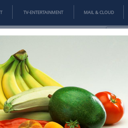
INTERNET
TV-ENTERTAINMENT
♥
IFESTYLE
DIGITAL
SPIELEN
MAIL
DOMAIN