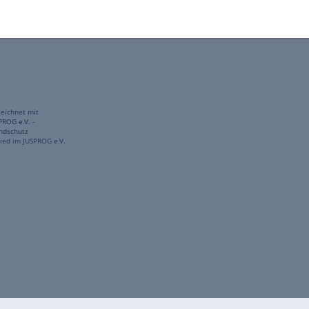
gekennzeichnet mit
freenet ist Mitglied im JUSPROG e.V.