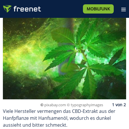
MOBILFUNK
©
pixabay.com © typographyimages
Viele Hersteller vermengen das CBD-Extrakt aus der
Hanfpflanze mit Hanfsamenöl, wodurch es dunkel
aussieht und bitter schmeckt.