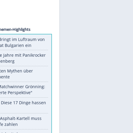
Images
den.
Unsere Themen-Highlights
Drohne dringt im Luftraum von
Nato-Staat Bulgarien ein
Durch die Jahre mit Panikrocker
Udo Lindenberg