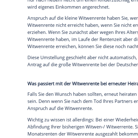
verstorbene Partner als
Rente
bekommen h
Recht“ wird zwar nur ein Prozentsatz von
Rente
nach neuem Recht um einen
Kinde
Die große Witwenrente wird nach altem 
Allerdings müssen Sie hinnehmen, dass
Hinterbliebenenrente angerechnet werde
Anspruch auf die große Witwenrente habe
Partner stirbt eine bestimmte
Altersgren
und 47 Jahre alt sind (diese
Altersgrenze
angehoben, für 2020 bedeutet das also: S
mindestens 45 Jahre und 9 Monate als se
wenn Sie ein minderjähriges Kind erzieh
Kümmern Sie sich um ein behindertes Kind