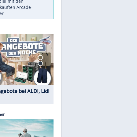
Die größten Mythen über
Medikamente
Berlins Matchwinner Grönning:
"Veränderte Perspektive"
Vorsicht: Diese 17 Dinge hassen
Katzen
Illegales Asphalt-Kartell muss
Mio-Strafe zahlen
Memo-Spiel mit den
meistverkauften Arcade-
Maschinen
Sparen