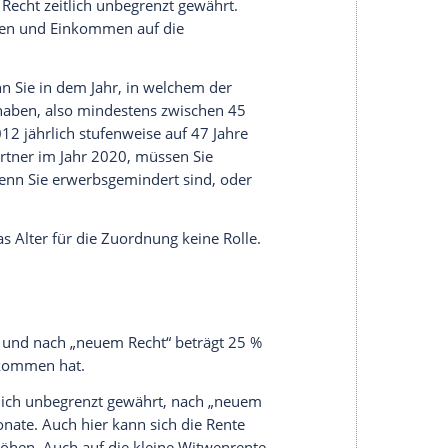
 aus der Hinterbliebenenrente neu geregelt.
ht unterschieden werden. Zudem gibt es
enrente“ und der „kleinen Witwenrente“.
gilt für Sie das „alte Recht“. Doch auch wenn der
 kann für Sie noch das alte Recht gelten und zwar
n und zumindest einer der beiden Partner vor
eßungen ab 2002, gilt mithin das „neue Recht“.
tem Recht“ beträgt 60 % von dem, was der