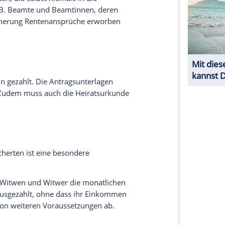
serer Redaktion eingebundenen Inhalt von Glomex GmbH
nzeigen lassen und auch wieder deaktivieren.
halte angezeigt werden. Damit können personenbezogene
r dazu in unseren Datenschutzhinweisen.
cht danach geht, welche Ansprüche der
Rentenversicherung
erwirtschaftet hat, sondern es
.ansprüche der Verstorbene bei der deutschen
Rente
erhalten, die selbst niemals in die
lt haben, z.B. Beamte und Beamtinnen, deren
ntenversicherung
Rentenansprüche erworben