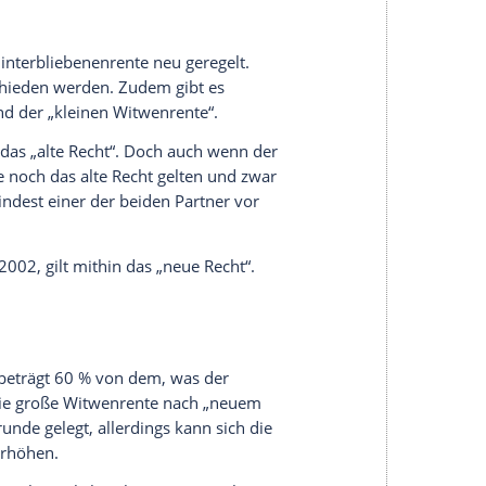
f Antrag hin gezahlt. Die Antragsunterlagen
sicherung
. Zudem muss auch die
Heiratsurkunde
.
d
des Versicherten ist eine besondere
esehen.
hr“ erhalten Witwen und Witwer die monatlichen
ller Höhe ausgezahlt, ohne dass ihr Einkommen
ird, hängt von weiteren Voraussetzungen ab.