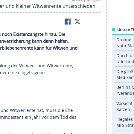
©
Getty 
chen großer und kleiner Witwenrente unterschie
uer oftmals noch Existenzängste hinzu. Die
lichen Rentenversicherung kann dann helfen,
ug der Hinterbliebenenrente kann für Witwen und
sein.
ruch auf Zahlung der Witwen- und
Witwerrente
,