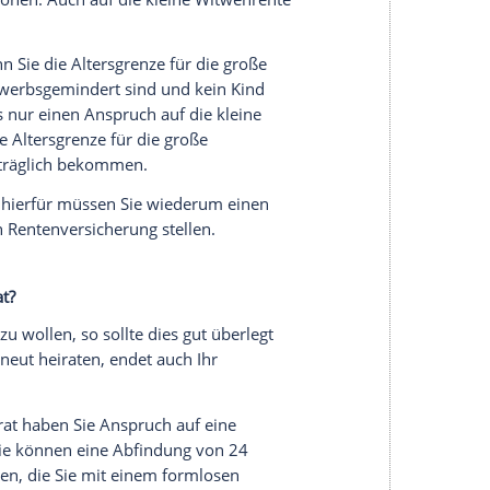
at. Für die große Witwenrente nach „neuem
 55 % zu Grunde gelegt, allerdings kann sich die
rzuschlag
erhöhen.
und neuem Recht zeitlich unbegrenzt gewährt.
 eigene Renten und Einkommen auf die
n.
n Sie, wenn Sie in dem Jahr, in welchem der
ze
erreicht haben, also mindestens zwischen 45
wird seit 2012 jährlich stufenweise auf 47 Jahre
tirbt ihr Partner im Jahr 2020, müssen Sie
in), oder wenn Sie erwerbsgemindert sind, oder
en.
, spielt das Alter für die
Zuordnung
keine Rolle.