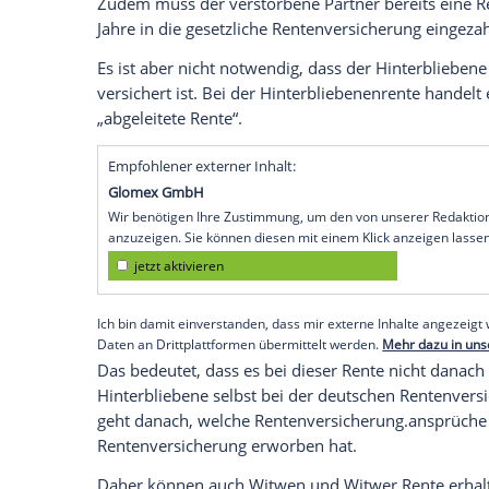
wenn man mit dem Verstorbenem verheir
Lebenspartnerschaft
bestand.
Voraussetzungen für eine Wit
Damit der Hinterbliebene Anspruch auf 
oder eingetragene
Lebenspartnerschaft
Partners geschlossen worden sein.
Zudem muss der verstorbene Partner ber
Jahre in die gesetzliche
Rentenversicheru
Es ist aber nicht notwendig, dass der Hin
versichert ist. Bei der Hinterbliebenenr
„abgeleitete Rente“.