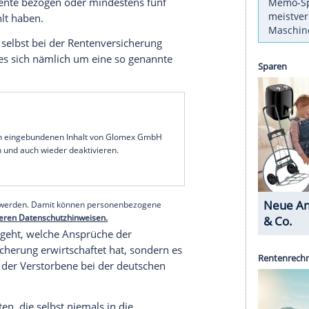
atet war oder eine eingetragene
wenrente
die Witwen- und
Witwerrente
hat, muss die
Ehe
im
Regelfall
mindestens ein Jahr vor dem
Tod
des
eits eine
Rente
bezogen oder mindestens fünf
ng
eingezahlt haben.
terbliebene selbst bei der
Rentenversicherung
ente handelt es sich nämlich um eine so genannte