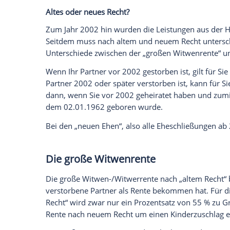
Antrag
Die Witwen- und
Witwerrente
wird nur au
erhält man bei der Deutschen
Rentenver
und die
Sterbeurkunde
vorgelegt werden
Sterbevierteljahr
In den ersten drei Monaten nach dem
To
Unterstützung der Hinterbliebenen vorg
In diesem so genannten „Sterbeviertelja
Rentenansprüche des Verstorbenen in vo
angerechnet wird. Was danach gezahlt w