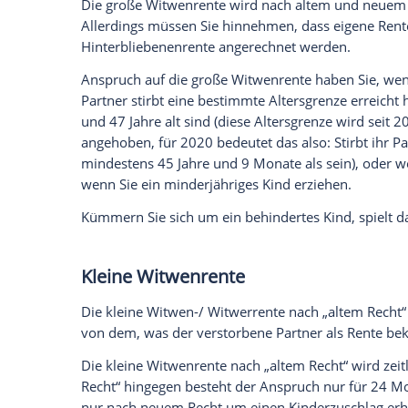
Altes oder neues Recht?
Zum Jahr 2002 hin wurden die Leistungen
Seitdem muss nach altem und neuem Rec
Unterschiede zwischen der „großen Witw
Wenn Ihr Partner vor 2002 gestorben ist, 
Partner 2002 oder später verstorben ist,
dann, wenn Sie vor 2002 geheiratet habe
dem 02.01.1962 geboren wurde.
Bei den „neuen Ehen“, also alle Eheschli
Die große Witwenrente
Die große Witwen-/Witwerrente nach „al