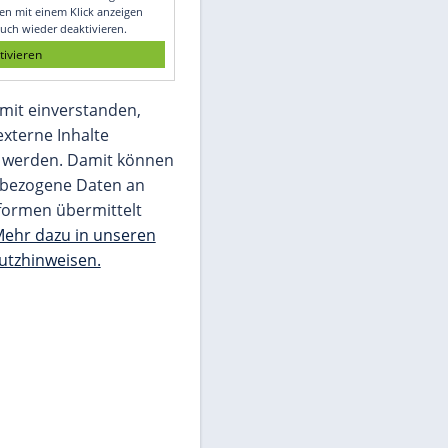
Glomex GmbH
Wir benötigen Ihre Zustimmung, um den
von unserer Redaktion eingebundenen
Inhalt von Glomex GmbH anzuzeigen. Sie
können diesen mit einem Klick anzeigen
lassen und auch wieder deaktivieren.
jetzt aktivieren
Ich bin damit einverstanden,
dass mir externe Inhalte
angezeigt werden. Damit können
personenbezogene Daten an
Drittplattformen übermittelt
werden.
Mehr dazu in unseren
Datenschutzhinweisen.