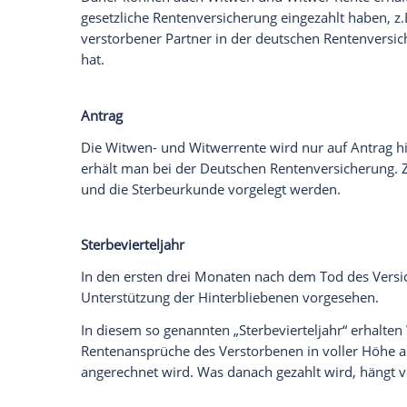
Empfohlener externer Inhalt:
Glomex GmbH
Wir benötigen Ihre Zustimmung, um den von un
anzuzeigen. Sie können diesen mit einem Klick a
jetzt aktivieren
Ich bin damit einverstanden, dass mir externe In
Daten an Drittplattformen übermittelt werden.
Meh
Das bedeutet, dass es bei dieser
Rente
ni
Hinterbliebene selbst bei der deutschen
geht danach, welche
Rentenversicherung
Rentenversicherung
erworben hat.
Daher können auch Witwen und Witwer
gesetzliche
Rentenversicherung
eingezah
verstorbener Partner in der deutschen
Re
hat.