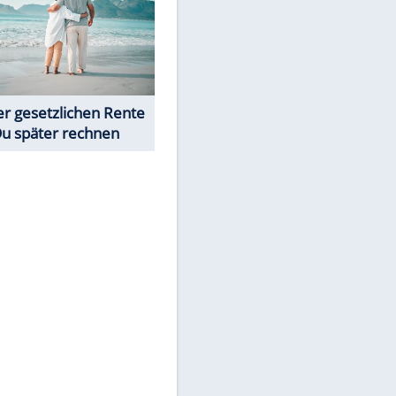
Neue Angebote bei ALDI, Lidl
& Co.
Rentenrechner