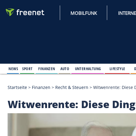
MOBILFUNK
NEWS
SPORT
FINANZEN
AUTO
UNTERHALTUNG
L
Startseite
>
Finanzen
>
Recht & Steuern
>
Witwenren
Witwenrente: Diese 