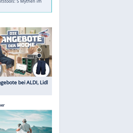
Was bei der Vogelfütterung
wirklich sinnvoll ist
"Infanti-No Go": Pressestimmen
zum Verbleib des FIFA-Chefs
Im Zeitraffer: Die Entwicklung
des Lenkrades
Lebensmittel, die nicht schlecht
werden
Sicherheitstools: 5 Mythen im
Check
Sparen