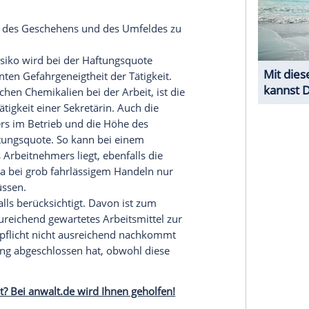
en ausgeschlossen. Der
Grundsatz
greift immer,
altspflichtverletzung zur Last gelegt werden
lerer, grober und gröbster
Fahrlässigkeit
 muss der Arbeitnehmer nach dem
nige typische Beispiele: Die Sekretärin kippt
 oder ein Arbeitnehmer stolpert über eine
m
Drucker
um.
 mit
gröbster, grober, mittlerer
Fahrlässigkeit
oder
undsätzlich sein, dass er für den Schaden
kann dem Arbeitnehmer der
Grundsatz
der
verwehrt werden. Bei
Vorsatz
und grober
undsätzlich unbeschränkt.
re Umstände des Geschehens und des Umfeldes zu