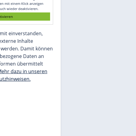
Glomex GmbH
Wir benötigen Ihre Zustimmung, um den
von unserer Redaktion eingebundenen
Inhalt von Glomex GmbH anzuzeigen. Sie
können diesen mit einem Klick anzeigen
lassen und auch wieder deaktivieren.
jetzt aktivieren
Ich bin damit einverstanden,
dass mir externe Inhalte
angezeigt werden. Damit können
personenbezogene Daten an
Drittplattformen übermittelt
werden.
Mehr dazu in unseren
Datenschutzhinweisen.