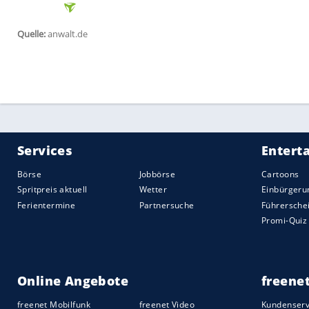
Das mit der Tätigkeit an sich zusammen
berücksichtigt. Man spricht hierbei von 
Hantiert der Arbeitnehmer zum Beispiel mi
Gefahrgeneigtheit höher als beispielsweis
Betriebszugehörigkeit
, die Stellung des
Schadens und andere Kriterien beeinflus
Schaden, der weit über dem
Monatsein
Haftung
beschränkt sein bzw. der Arbeit
einen angemessenen Teil des Schadens e
Eine etwaige
Mitschuld
des Arbeitgebers 
Beispiel auszugehen, wenn er ein defek
Verfügung
stellt, seiner Organisations- 
oder aus Kostengründen keine
Haftpflic
den entsprechenden Schaden abdecken 
Haben Sie rechtliche Fragen zum Thema 