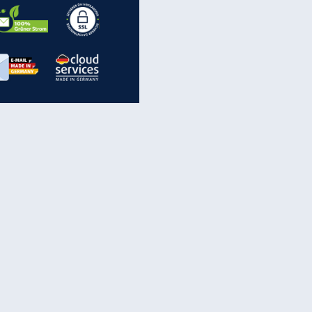
EITE
inanzen & Produkte
iscounter-Angebote
Online-Sicherheit
reenet Cloud
Ratenkredit
reenet Mail
Brutto-Netto-Rechner
reenet Webhosting
Rentenrechner
fz-Versicherung
TV-Vergleich