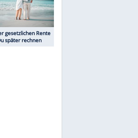
Neue Angebote bei ALDI, Lidl
& Co.
Rentenrechner