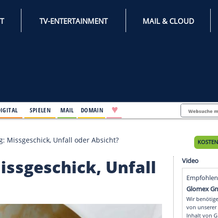
INTERNET
TV-ENTERTAINMENT
♥
IFESTYLE
DIGITAL
SPIELEN
MAIL
DOMAIN
merhaftung: Missgeschick, Unfall oder Absicht?
: Missgeschick, Unfa