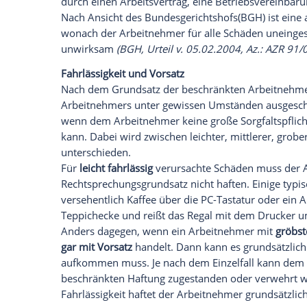
Wird dabei Firmeneigentum beschädigt, st
aufkommen muss. Was passiert z.B., wen
Tastatur schüttet und diese beschädigt w
Beschränkte Arbeitnehmerhaftung
Grundsätzlich muss derjenige, der einen 
Das gilt allerdings nicht für Schäden, d
Sonderbeziehung zwischen Arbeitnehmer
Gerichte den
Grundsatz
der beschränkt
Grundsatz
kann nicht durch eine anderwe
durch einen
Arbeitsvertrag
, eine
Betrieb
Nach
Ansicht
des
Bundesgerichtshofs
(
B
wonach der Arbeitnehmer für alle Schäde
unwirksam
(
BGH
, Urteil v. 05.02.2004, A
Fahrlässigkeit und Vorsatz
Nach dem
Grundsatz
der beschränkten
A