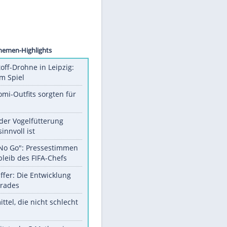
cPhoto
Unsere Themen-Highlights
Sprengstoff-Drohne in Leipzig:
Semtex im Spiel
Diese Promi-Outfits sorgten für
Aufruhr!