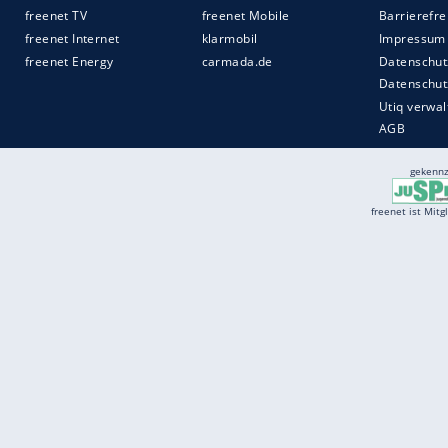
Quelle:
anwalt.de
Services
Börse
Jobbörse
Spritpreis aktuell
Wetter
Ferientermine
Partnersuche