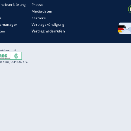
ZURÜCK ZUR STARTS
Entertainment
F
Cartoons
Spiele
D
Einbürgerungstest
Videos
f
Führerscheintest
Wissens-Quiz
f
Promi-Quiz
Witze
f
K