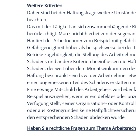
Arbeitnehmers unter gewissen Umständ
wenn dem Arbeitnehmer keine große Sorgf
kann. Dabei wird zwischen leichter, mitt
unterschieden.
Für
leicht fahrlässig
verursachte Schäden
Rechtsprechungsgrundsatz nicht haften. Ei
versehentlich
Kaffee
über die PC-Tastatur
Teppichecke und reißt das Regal mit de
Anders dagegen, wenn ein Arbeitnehmer
gar mit
Vorsatz
handelt. Dann kann es gr
aufkommen muss. Je nach dem
Einzelfall
beschränkten
Haftung
zugestanden oder 
Fahrlässigkeit
haftet der Arbeitnehmer gr
Weitere Kriterien
Daher sind bei der Haftungsfrage weite
beachten.