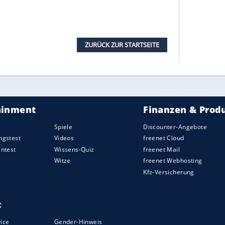
hängende Risiko wird bei der Haftungsquote
der sogenannten Gefahrgeneigtheit der Tätigkeit.
t gefährlichen Chemikalien bei der Arbeit, ist die
e bei der Tätigkeit einer Sekretärin. Auch die
 Arbeitnehmers im Betrieb und die Höhe des
sen die Haftungsquote. So kann bei einem
kommen
des Arbeitnehmers liegt, ebenfalls die
nehmer etwa bei grob fahrlässigem Handeln nur
rstatten müssen.
wird ebenfalls berücksichtigt. Davon ist zum
tes oder unzureichend gewartetes
Arbeitsmittel
zur
oder Kontrollpflicht nicht ausreichend nachkommt
htversicherung
abgeschlossen hat, obwohl diese
würde.
Arbeitsrecht? Bei
anwalt.de
wird Ihnen geholfen!