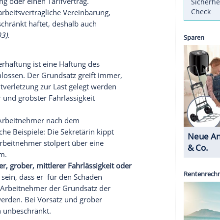
ellt sich die Frage, ob der Arbeitnehmer dafür
n der Arbeitnehmer seinen Kaffee auf die
ird?
Schaden anrichtet, auch für diesen gerade stehen.
ie Arbeitnehmer bei der Arbeit verursachen. Um der
 und Arbeitgeber gerecht zu werden, haben die
en
Arbeitnehmerhaftung
entwickelt. Dieser
itige Vereinbarung ausgeschlossen werden, sei es
svereinbarung
oder einen
Tarifvertrag
.
GH
) ist eine arbeitsvertragliche Vereinbarung,
n uneingeschränkt haftet, deshalb auch
z.: AZR 91/03)
.
rbeitnehmerhaftung
ist eine
Haftung
des