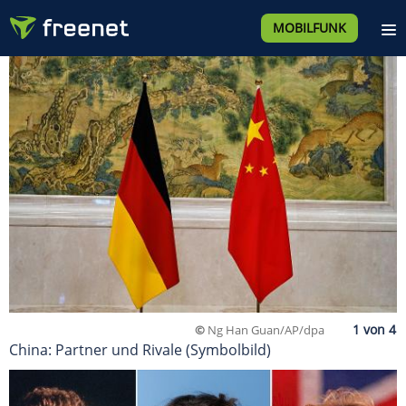
MOBILFUNK
©
Ng Han Guan/AP/dpa
China: Partner und Rivale (Symbolbild)